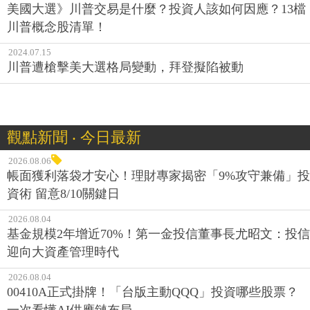
美國大選》川普交易是什麼？投資人該如何因應？13檔
川普概念股清單！
2024.07.15
川普遭槍擊美大選格局變動，拜登擬陷被動
觀點新聞 ‧ 今日最新
2026.08.06
帳面獲利落袋才安心！理財專家揭密「9%攻守兼備」投
資術 留意8/10關鍵日
2026.08.04
基金規模2年增近70%！第一金投信董事長尤昭文：投信
迎向大資產管理時代
2026.08.04
00410A正式掛牌！「台版主動QQQ」投資哪些股票？
一次看懂AI供應鏈布局