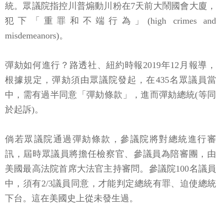
統。眾議院指控川普煽動川粉在7天前大鬧國會大廈，
犯下「重罪和不端行為」(high crimes and
misdemeanors)。
彈劾如何進行？路透社、紐約時報2019年12月報導，
根據規定，彈劾須由眾議院發起，在435名眾議員當
中，需有過半同意「彈劾條款」，進而彈劾總統(等同
於起訴)。
倘若眾議院通過彈劾條款，參議院將對總統進行審
訊，屆時眾議員將擔任檢察官、參議員為陪審團，由
美國最高法院首席大法官主持審問。參議院100名議員
中，須有2/3議員同意，才能判定總統有罪、迫使總統
下台。這在美國史上從未發生過。