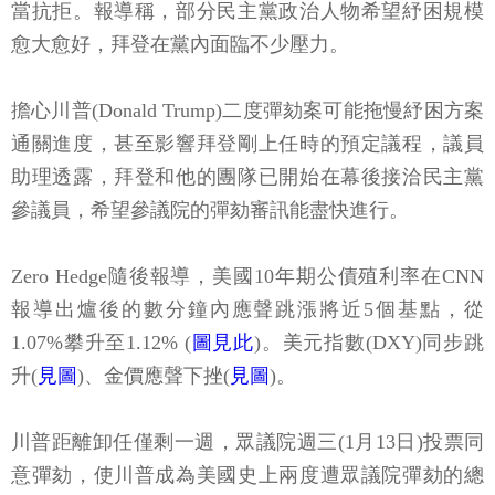
當抗拒。報導稱，部分民主黨政治人物希望紓困規模
愈大愈好，拜登在黨內面臨不少壓力。
擔心川普(Donald Trump)二度彈劾案可能拖慢紓困方案
通關進度，甚至影響拜登剛上任時的預定議程，議員
助理透露，拜登和他的團隊已開始在幕後接洽民主黨
參議員，希望參議院的彈劾審訊能盡快進行。
Zero Hedge隨後報導，美國10年期公債殖利率在CNN
報導出爐後的數分鐘內應聲跳漲將近5個基點，從
1.07%攀升至1.12% (
圖見此
)。美元指數(DXY)同步跳
升(
見圖
)、金價應聲下挫(
見圖
)。
川普距離卸任僅剩一週，眾議院週三(1月13日)投票同
意彈劾，使川普成為美國史上兩度遭眾議院彈劾的總