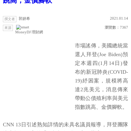
跳高，金價腳軟
2021.01.14
郭妍希
撰文者
瀏覽數：
7367
來源
MoneyDJ 理財網
市場謠傳，美國總統當
選人拜登(Joe Biden)預
定本週四(1月14日)發
布的新冠肺炎(COVID-
19)紓困案，規模將高
達2兆美元，消息傳來
帶動公債殖利率與美元
指數跳高、金價腳軟。
CNN 13日引述熟知詳情的未具名議員報導，拜登團隊