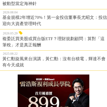
被動型當定海神針
2026.08.04
基金規模2年增近70%！第一金投信董事長尤昭文：投信
迎向大資產管理時代
2026.05.29
複委託買美股或買台版ETF？理財規劃顧問：算對「這
筆稅」才是真正報酬
2025.08.22
黃仁勳旋風來台演講，黃仁勳：沒有台積電，輝達不會
有今天成就