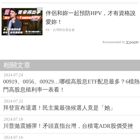
PR
伴侶和妳一起預防HPV，才有資格說
愛妳！
PR・台灣癌症基金會
Recommended by
相關文章
2024.07.24
00919、0056、00929…哪檔高股息ETF配息最多？6檔熱
門高股息殖利率一表看！
2024.07.22
拜登宣布退選！民主黨最強候選人竟是「她」
2024.07.18
川普拋震撼彈！矛頭直指台灣，台積電ADR股價受挫
2024.07.16