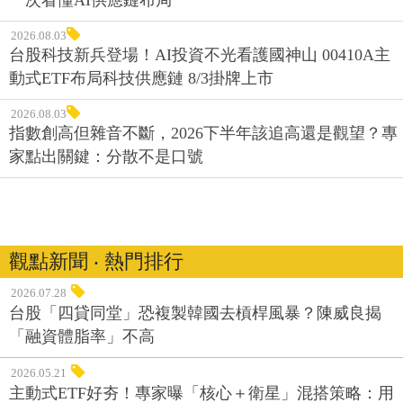
2026.08.03
台股科技新兵登場！AI投資不光看護國神山 00410A主
動式ETF布局科技供應鏈 8/3掛牌上市
2026.08.03
指數創高但雜音不斷，2026下半年該追高還是觀望？專
家點出關鍵：分散不是口號
觀點新聞 ‧ 熱門排行
2026.07.28
台股「四貸同堂」恐複製韓國去槓桿風暴？陳威良揭
「融資體脂率」不高
2026.05.21
主動式ETF好夯！專家曝「核心＋衛星」混搭策略：用