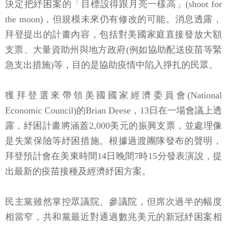
決定把紓困案的「目標設得跟月亮一樣高」(shoot for
the moon)，但規模未來仍有修改的可能。消息透露，
拜登提出的計畫內容，包括對美國家庭直接發放大額
支票、大量資助州與地方政府(例如協助配送疫苗等緊
急支出措施)等，目的是協助疫情中陷入掙扎的民眾。
獲拜登選來帶領美國國家經濟委員會(National
Economic Council)的Brian Deese，13日在一場會議上透
露，紓困計畫將涵蓋2,000美元的振興支票，並處理像
是失業保險等紓困措施。根據過渡團隊發布的聲明，
拜登預計會在美東時間14日晚間7時15分發表演說，提
出最新的疫苗接種及經濟紓困方案。
民主黨雖然掌控眾議院、參議院，但席次過半的幅度
相當窄，共和黨最近對通過數兆美元的新冠紓困案相