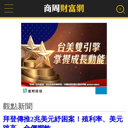
觀點新聞
拜登傳推2兆美元紓困案！殖利率、美元