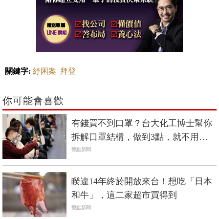
關鍵字:
紓困案
拜登
你可能會喜歡
有錢買不到口罩？台大化工博士幫你
拆解口罩結構，做到3點，就不用每
天換！
觀點新聞
睽違14年終於開放來台！想吃「日本
和牛」，這二家超市買得到
觀點新聞