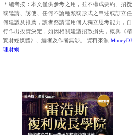
＊編者按：本文僅供參考之用，並不構成要約、招攬
或邀請、誘使、任何不論種類或形式之申述或訂立任
何建議及推薦，讀者務請運用個人獨立思考能力，自
行作出投資決定，如因相關建議招致損失，概與《精
實財經媒體》、編者及作者無涉。 資料來源-
MoneyDJ
理財網