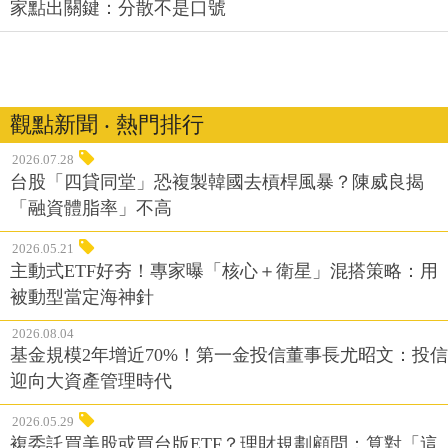
家點出關鍵：分散不是口號
觀點新聞 ‧ 熱門排行
2026.07.28
台股「四貸同堂」恐複製韓國去槓桿風暴？陳威良揭
「融資體脂率」不高
2026.05.21
主動式ETF好夯！專家曝「核心＋衛星」混搭策略：用
被動型當定海神針
2026.08.04
基金規模2年增近70%！第一金投信董事長尤昭文：投信
迎向大資產管理時代
2026.05.29
複委託買美股或買台版ETF？理財規劃顧問：算對「這