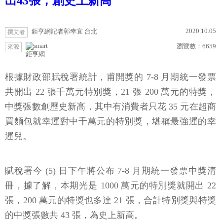
出43張，創史上新高
2020.10.05
鉅亨網記者郭幸宜 台北
撰文者
瀏覽數：
6659
來源
鉅亨網
根據財政部賦稅署統計，甫開獎的 7-8 月期統一發票
共開出 22 張千萬元特別獎，21 張 200 萬元的特獎，
中獎張數創歷史新高，其中有消費者只花 35 元在超商
買麵包就幸運對中千萬元的特別獎，堪稱最強運的幸
運兒。
賦稅署今 (5) 日下午將公布 7-8 月期統一發票中獎清
冊，據了解，本期光是 1000 萬元的特別獎就開出 22
張，200 萬元的特獎也多達 21 張，合計特別獎與特獎
的中獎張數共 43 張，為史上新高。