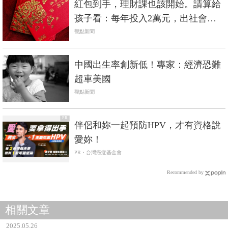
紅包到手，理財課也該開始。請算給
孩子看：每年投入2萬元，出社會就
有第一桶金！
觀點新聞
中國出生率創新低！專家：經濟恐難
超車美國
觀點新聞
PR
伴侶和妳一起預防HPV，才有資格說
愛妳！
PR・台灣癌症基金會
Recommended by
相關文章
2025.05.26