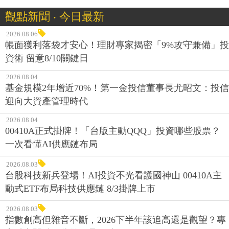
觀點新聞 ‧ 今日最新
2026.08.06
帳面獲利落袋才安心！理財專家揭密「9%攻守兼備」投
資術 留意8/10關鍵日
2026.08.04
基金規模2年增近70%！第一金投信董事長尤昭文：投信
迎向大資產管理時代
2026.08.04
00410A正式掛牌！「台版主動QQQ」投資哪些股票？
一次看懂AI供應鏈布局
2026.08.03
台股科技新兵登場！AI投資不光看護國神山 00410A主
動式ETF布局科技供應鏈 8/3掛牌上市
2026.08.03
指數創高但雜音不斷，2026下半年該追高還是觀望？專