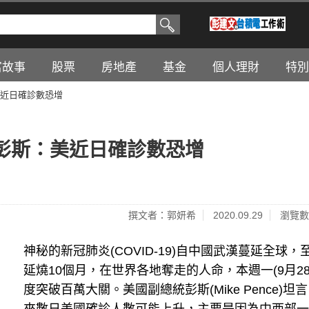
富故事
股票
房地產
基金
個人理財
特別
近日確診數恐增
彭斯：美近日確診數恐增
撰文者：郭妍希
2020.09.29
瀏覽數
神秘的新冠肺炎(COVID-19)自中國武漢蔓延全球，
延燒10個月，在世界各地奪走的人命，本週一(9月28
度突破百萬大關。美國副總統彭斯(Mike Pence)坦