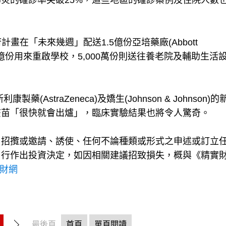
炎的確診率突破25%，這些地區的確診案例及住院人數
政府計畫在「未來幾週」配送1.5億份亞培藥廠(Abbott
其中1億份用來重啟學校，5,000萬份則送往養老院及輔助生活
康製藥(AstraZeneca)及嬌生(Johnson & Johnson)
疫苗「很快就會出爐」，臨床實驗結果也將令人驚奇。
、招攬或邀請、誘使、任何不論種類或形式之申述或訂立
自行作出投資決定，如因相關建議招致損失，概與《精實
理財網
最後頁
首頁
單頁閱讀