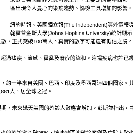
來數日美國確診人數可能上升，主要是因為中西部一
區出現令人憂心的染疫趨勢、篩檢工具增加的影響。
紐約時報、英國獨立報(The Independent)等外電報
翰霍普金斯大學(Johns Hopkins University)統計顯
人數，正式突破100萬人。真實的數字可能還有低估之虞。
還超過瘧疾、流感、霍亂及麻疹的總和。這場疫病也許已
例，約一半來自美國、巴西、印度及墨西哥這四個國家。
,881人，居全球之冠。
預期，未來幾天美國的確診人數應會增加。彭斯並指出，