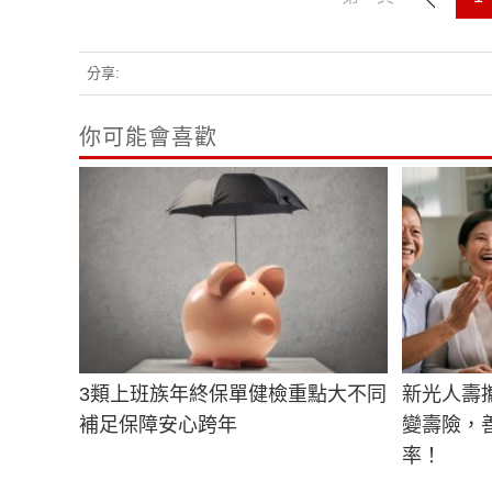
分享:
你可能會喜歡
3類上班族年終保單健檢重點大不同
新光人壽
補足保障安心跨年
變壽險，
率！