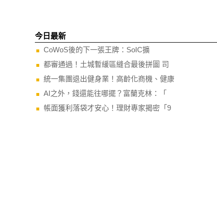
今日最新
CoWoS後的下一張王牌：SoIC擴
都審通過！土城暫緩區縫合最後拼圖 司
統一集團退出健身業！高齡化商機、健康
AI之外，錢還能往哪擺？富蘭克林：「
帳面獲利落袋才安心！理財專家揭密「9