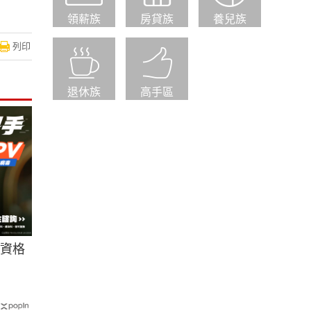
領薪族
房貸族
養兒族
列印
退休族
高手區
有資格