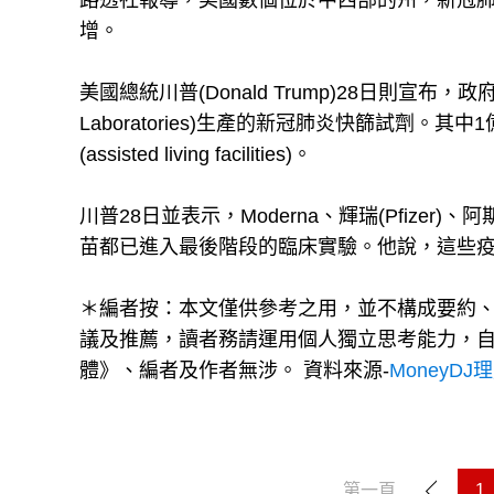
路透社報導，美國數個位於中西部的州，新冠肺
增。
美國總統川普(Donald Trump)28日則宣布，
Laboratories)生產的新冠肺炎快篩試劑。
(assisted living facilities)。
川普28日並表示，Moderna、輝瑞(Pfizer)、阿斯利
苗都已進入最後階段的臨床實驗。他說，這些
＊編者按：本文僅供參考之用，並不構成要約
議及推薦，讀者務請運用個人獨立思考能力，
體》、編者及作者無涉。 資料來源-
MoneyDJ
第一頁
1