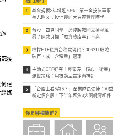
也激
熱門排行
基金規模2年增近70%！第一金投信董事
1
長尤昭文：投信迎向大資產管理時代
台股「四貸同堂」恐複製韓國去槓桿風
2
設施
暴？陳威良揭「融資體脂率」不高
槓桿ETF也買台積電現貨？00631L曝險
3
破百，成「含積量」冠軍
的新冠疫
主動式ETF好夯！專家曝「核心＋衛星」
4
混搭策略：用被動型當定海神針
任何建
「台股上看5萬5？」產業隊長張捷：AI重
5
財經媒
新定價台股！下半年聚焦3大關鍵零組件
你是哪種族群?