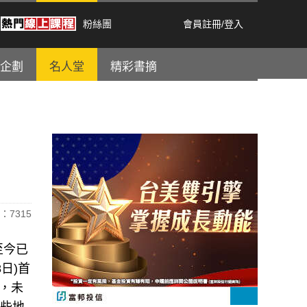
粉絲團
會員註冊
/
登入
企劃
名人堂
精彩書摘
：7315
至今已
日)首
言，未