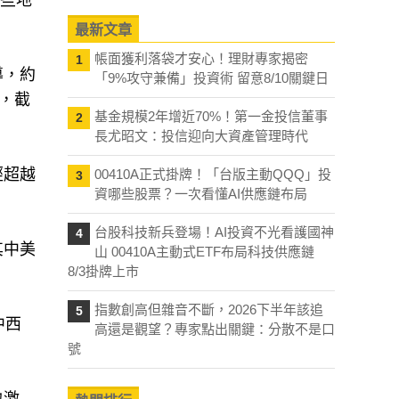
些地
最新文章
帳面獲利落袋才安心！理財專家揭密
1
導，約
「9%攻守兼備」投資術 留意8/10關鍵日
示，截
基金規模2年增近70%！第一金投信董事
2
長尤昭文：投信迎向大資產管理時代
經超越
00410A正式掛牌！「台版主動QQQ」投
3
資哪些股票？一次看懂AI供應鏈布局
台股科技新兵登場！AI投資不光看護國神
4
其中美
山 00410A主動式ETF布局科技供應鏈
8/3掛牌上市
指數創高但雜音不斷，2026下半年該追
5
中西
高還是觀望？專家點出關鍵：分散不是口
號