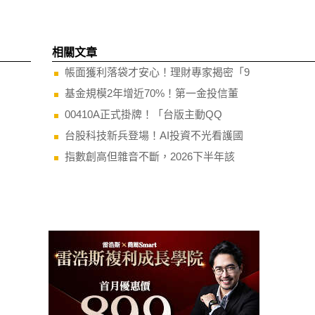
相關文章
帳面獲利落袋才安心！理財專家揭密「9
基金規模2年增近70%！第一金投信董
00410A正式掛牌！「台版主動QQ
台股科技新兵登場！AI投資不光看護國
指數創高但雜音不斷，2026下半年該