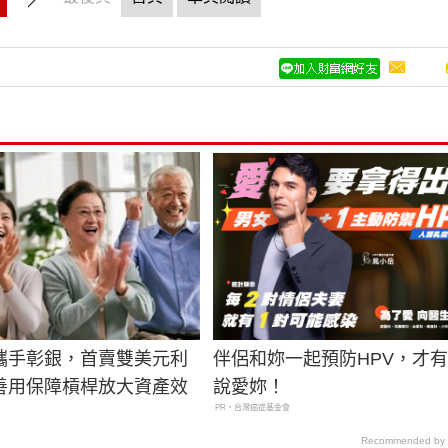
攜手彰銀，首賣雙美元利
伴侶和妳一起預防HPV，才
善用保障槓桿放大資產效
說愛妳！
PR・台灣癌症基金會
Recommended by