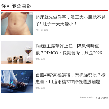
你可能會喜歡
PR
起床就先做件事，沒三天小腹就不見
了! 肚子一天天變小！
PR・新素簡
Fed新主席華許上任，降息何時重
啟？PIMCO：長期會降，只是2026年
等不到
觀點新聞
台股4萬2高檔震盪，想抓強勢股？楊
忠憲：用這兩檔ETF降低選股難題
觀點新聞
Recommended by