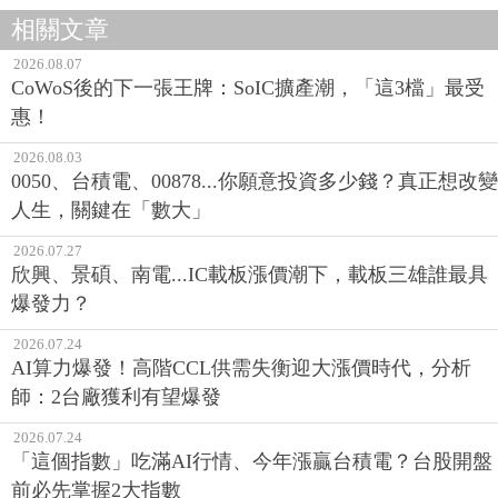
相關文章
2026.08.07
CoWoS後的下一張王牌：SoIC擴產潮，「這3檔」最受
惠！
2026.08.03
0050、台積電、00878...你願意投資多少錢？真正想改變
人生，關鍵在「數大」
2026.07.27
欣興、景碩、南電...IC載板漲價潮下，載板三雄誰最具
爆發力？
2026.07.24
AI算力爆發！高階CCL供需失衡迎大漲價時代，分析
師：2台廠獲利有望爆發
2026.07.24
「這個指數」吃滿AI行情、今年漲贏台積電？台股開盤
前必先掌握2大指數