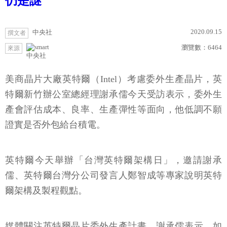
仍是謎
2020.09.15
中央社
撰文者
瀏覽數：
6464
來源
中央社
美商晶片大廠英特爾（Intel）考慮委外生產晶片，英
特爾新竹辦公室總經理謝承儒今天受訪表示，委外生
產會評估成本、良率、生產彈性等面向，他低調不願
證實是否外包給台積電。
英特爾今天舉辦「台灣英特爾架構日」，邀請謝承
儒、英特爾台灣分公司發言人鄭智成等專家說明英特
爾架構及製程觀點。
媒體關注英特爾晶片委外生產計畫，謝承儒表示，如