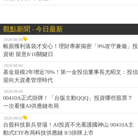
觀點新聞 ‧ 今日最新
2026.08.06
帳面獲利落袋才安心！理財專家揭密「9%攻守兼備」投
資術 留意8/10關鍵日
2026.08.04
基金規模2年增近70%！第一金投信董事長尤昭文：投信
迎向大資產管理時代
2026.08.04
00410A正式掛牌！「台版主動QQQ」投資哪些股票？
一次看懂AI供應鏈布局
2026.08.03
台股科技新兵登場！AI投資不光看護國神山 00410A主
動式ETF布局科技供應鏈 8/3掛牌上市