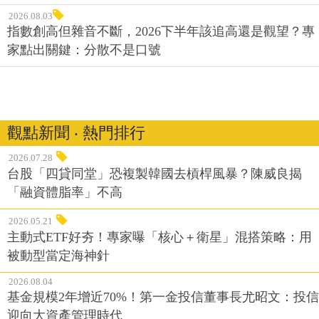
2026.08.03
指數創高但雜音不斷，2026下半年該追高還是觀望？專
家點出關鍵：分散不是口號
觀點新聞 ‧ 熱門排行
2026.07.28
台股「四貸同堂」恐複製韓國去槓桿風暴？陳威良揭
「融資體脂率」不高
2026.05.21
主動式ETF好夯！專家曝「核心＋衛星」混搭策略：用
被動型當定海神針
2026.08.04
基金規模2年增近70%！第一金投信董事長尤昭文：投信
迎向大資產管理時代