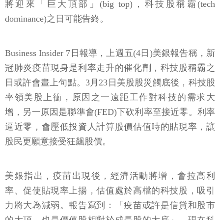
將迎來「巨大頂部」(big top)，科技股稱霸(tech
dominance)之日可能告終。
Business Insider 7日報導，上週五(4日)美銀報告稱，新
冠肺炎疫苗現身是利率走升的催化劑，科技股稱霸之
日或許會畫上句點。3月23日美股股災觸底後，科技股
率領美股上衝，原因之一遠距工作對科技的需求大
增，另一原因是聯準會(FED)下砍利率至接近零。利率
逼近零，會壓低投資人計算股價估值時的貼現率，讓
股民更願意接受狂飆股價。
美銀指出，疫苗出現後，經濟活動將增，會拉高利
率、促使貼現率上揚，估值處於高檔的科技股，吸引
力將大為減弱。報告寫到：「疫苗或許是信貸和股市