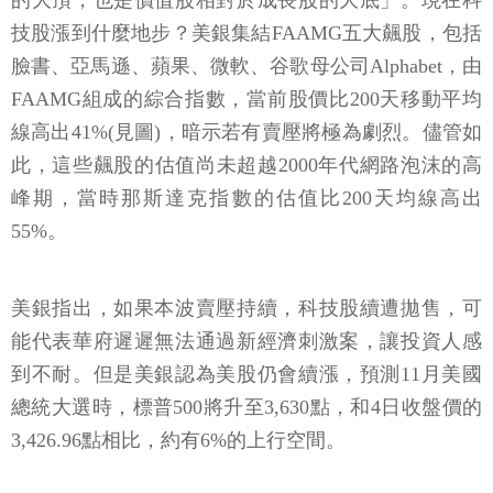
的大頂，也是價值股相對於成長股的大底」。現在科
技股漲到什麼地步？美銀集結FAAMG五大飆股，包括
臉書、亞馬遜、蘋果、微軟、谷歌母公司Alphabet，由
FAAMG組成的綜合指數，當前股價比200天移動平均
線高出41%(見圖)，暗示若有賣壓將極為劇烈。儘管如
此，這些飆股的估值尚未超越2000年代網路泡沫的高
峰期，當時那斯達克指數的估值比200天均線高出
55%。
美銀指出，如果本波賣壓持續，科技股續遭拋售，可
能代表華府遲遲無法通過新經濟刺激案，讓投資人感
到不耐。但是美銀認為美股仍會續漲，預測11月美國
總統大選時，標普500將升至3,630點，和4日收盤價的
3,426.96點相比，約有6%的上行空間。