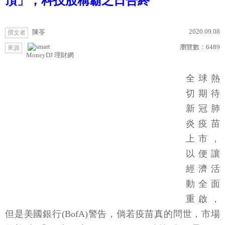
頂」，科技股稱霸之日告終
2020.09.08
陳苓
撰文者
瀏覽數：
6489
來源
MoneyDJ 理財網
全球熱
切期待
新冠肺
炎疫苗
上市，
以便讓
經濟活
動全面
重啟，
但是美國銀行(BofA)警告，倘若疫苗真的問世，市場