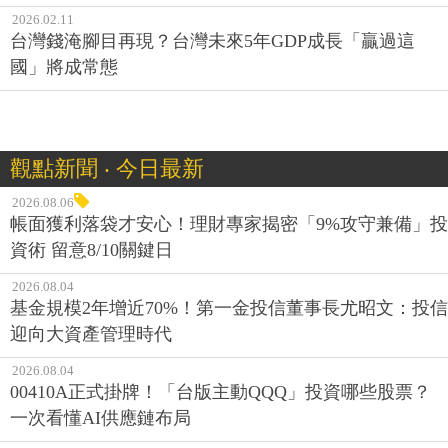
2026.02.11
台灣錢淹腳目再現？台灣未來5年GDP成長「贏過這
國」將成常態
觀點新聞 ‧ 今日最新
2026.08.06
帳面獲利落袋才安心！理財專家揭密「9%攻守兼備」投
資術 留意8/10關鍵日
2026.08.04
基金規模2年增近70%！第一金投信董事長尤昭文：投信
迎向大資產管理時代
2026.08.04
00410A正式掛牌！「台版主動QQQ」投資哪些股票？
一次看懂AI供應鏈布局