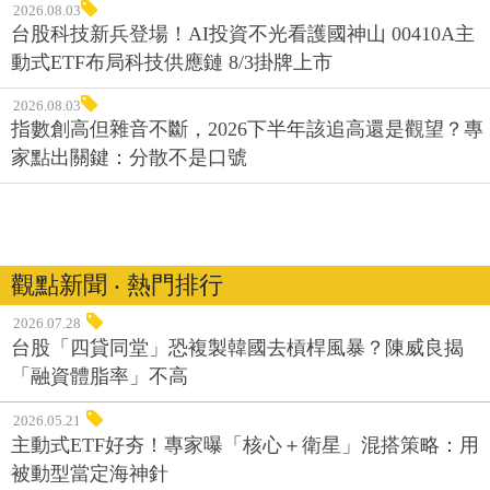
2026.08.03
台股科技新兵登場！AI投資不光看護國神山 00410A主
動式ETF布局科技供應鏈 8/3掛牌上市
2026.08.03
指數創高但雜音不斷，2026下半年該追高還是觀望？專
家點出關鍵：分散不是口號
觀點新聞 ‧ 熱門排行
2026.07.28
台股「四貸同堂」恐複製韓國去槓桿風暴？陳威良揭
「融資體脂率」不高
2026.05.21
主動式ETF好夯！專家曝「核心＋衛星」混搭策略：用
被動型當定海神針