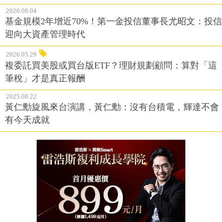
2026.08.04
基金規模2年增近70%！第一金投信董事長尤昭文：投信
迎向大資產管理時代
2026.05.29
複委託買美股或買台版ETF？理財規劃顧問：算對「這
筆稅」才是真正報酬
2025.08.22
黃仁勳旋風來台演講，黃仁勳：沒有台積電，輝達不會
有今天成就