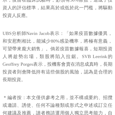
示，疫苗在臨床試驗時，必須有50%療效，這成了投
資人的評估標準，結果高於或低於此一門檻，將驅動
投資人反應。
UBS分析師Navin Jacob表示：「如果疫苗數據優異，
和安慰劑相比，能減少80%感染機率，將極有意義，
可望帶來龐大銷售」。倘若疫苗數據報喜，短期投資
人將趁勢出場，類股將陷入拉鋸。SVB Leerink的
Geoffrey Porges表示，投機客會賣在消息成真時，長期
投資者則會降低持有這些個股的風險，認為是合理的
長期投資。
＊編者按：本文僅供參考之用，並不構成要約、招攬
或邀請、誘使、任何不論種類或形式之申述或訂立任
何建議及推薦，讀者務請運用個人獨立思考能力，自