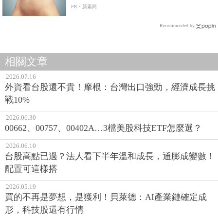
PR・新素簡
Recommended by
相關文章
2026.07.16
外資看台股還不貴！摩根：台灣出口強勁，經濟成長挑
戰10%
2026.06.30
00662、00757、00402A…3檔美股科技ETF怎麼選？
2026.06.10
台股高點已過？法人看下半年溫和成長，通膨成變數！
配置可這樣搭
2026.05.19
買的不再是夢想，是獲利！貝萊德：AI產業鏈確定成
形，科技股還有行情