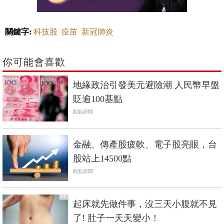
關鍵字:
科技股
疫苗
新冠肺炎
你可能會喜歡
地緣政治引發美元避險潮 人民幣早盤
貶逾100基點
觀點新聞
金融、傳產股疲軟、電子股亮眼，台
股站上14500點
觀點新聞
PR
起床就先做件事，沒三天小腹就不見
了! 肚子一天天變小！