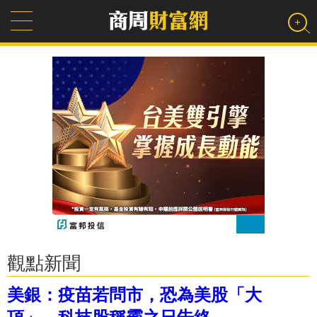
觀點新聞
美銀：疫苗若問市，恐為美股「大