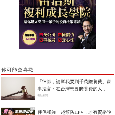
你可能會喜歡
「律師，請幫我要到千萬贍養費」家
事法官：在台灣想要贍養費的人，走
完法院10個有9個會失望
觀點新聞
PR
伴侶和妳一起預防HPV，才有資格說