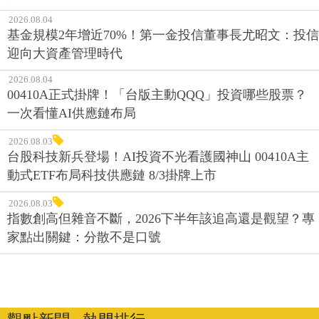
2026.08.04
基金規模2年增近70%！第一金投信董事長尤昭文：投信
迎向大資產管理時代
2026.08.04
00410A正式掛牌！「台版主動QQQ」投資哪些股票？
一次看懂AI供應鏈布局
2026.08.03
台股科技新兵登場！AI投資不光看護國神山 00410A主
動式ETF布局科技供應鏈 8/3掛牌上市
2026.08.03
指數創高但雜音不斷，2026下半年該追高還是觀望？專
家點出關鍵：分散不是口號