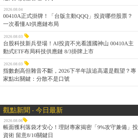
2026.08.04
00410A正式掛牌！「台版主動QQQ」投資哪些股票？
一次看懂AI供應鏈布局
2026.08.03
台股科技新兵登場！AI投資不光看護國神山 00410A主
動式ETF布局科技供應鏈 8/3掛牌上市
2026.08.03
指數創高但雜音不斷，2026下半年該追高還是觀望？專
家點出關鍵：分散不是口號
觀點新聞 ‧ 今日最新
2026.08.06
帳面獲利落袋才安心！理財專家揭密「9%攻守兼備」投
資術 留意8/10關鍵日