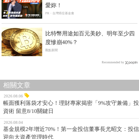
愛妳！
PR・台灣癌症基金會
比特幣用途如百元美鈔、明年至少四
度慘崩40%？
觀點新聞
Recommended by
相關文章
2026.08.06
帳面獲利落袋才安心！理財專家揭密「9%攻守兼備」投
資術 留意8/10關鍵日
2026.08.04
基金規模2年增近70%！第一金投信董事長尤昭文：投信
迎向大資產管理時代