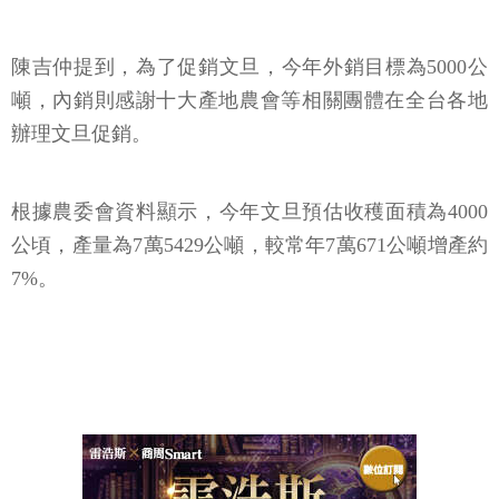
陳吉仲提到，為了促銷文旦，今年外銷目標為5000公
噸，內銷則感謝十大產地農會等相關團體在全台各地
辦理文旦促銷。
根據農委會資料顯示，今年文旦預估收穫面積為4000
公頃，產量為7萬5429公噸，較常年7萬671公噸增產約
7%。