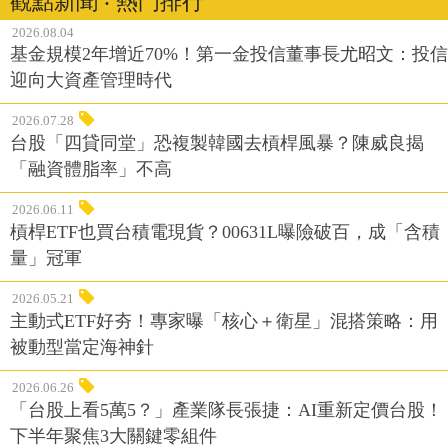
觀點新聞 ‧ 熱門排行
2026.08.04
基金規模2年增近70%！第一金投信董事長尤昭文：投信
迎向大資產管理時代
2026.07.28
台股「四貸同堂」恐複製韓國去槓桿風暴？陳威良揭
「融資體脂率」不高
2026.06.11
槓桿ETF也買台積電現貨？00631L曝險破百，成「含積
量」冠軍
2026.05.21
主動式ETF好夯！專家曝「核心＋衛星」混搭策略：用
被動型當定海神針
2026.06.26
「台股上看5萬5？」產業隊長張捷：AI重新定價台股！
下半年聚焦3大關鍵零組件