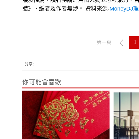
議及推薦，讀者務請運用個人獨立思考能力，
體》、編者及作者無涉。 資料來源-
MoneyDJ
第一頁
1
分享:
你可能會喜歡