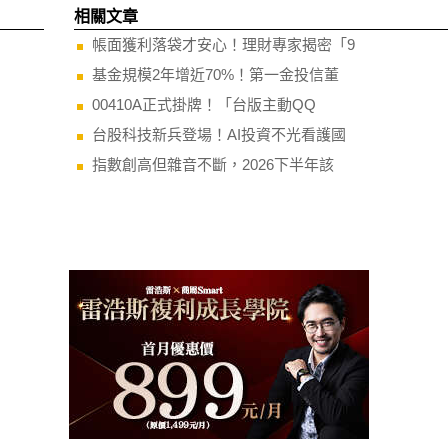
相關文章
帳面獲利落袋才安心！理財專家揭密「9
基金規模2年增近70%！第一金投信董
00410A正式掛牌！「台版主動QQ
台股科技新兵登場！AI投資不光看護國
指數創高但雜音不斷，2026下半年該