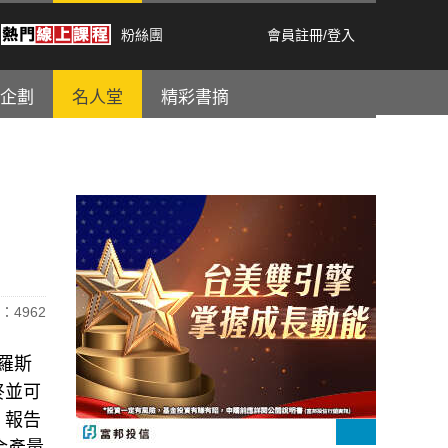
粉絲團
會員註冊
/
登入
企劃
名人堂
精彩書摘
：4962
俄羅斯
終並可
。報告