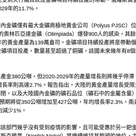
要是受到央行購買以及金礦項目持續投產的帶動，俄羅斯黃
29年的11.7%。
礦僅有最大金礦商極地黃金公司（Polyus PJSC）
）的奧林匹亞達金礦（Olimpiada）爆發900人的感染，其
年的黃金產量為139萬盎司。金礦項目持續投產將是帶動
金礦項目投產，數量甚至超過了銅礦，該國未來幾年有8個
380公噸，但2020-2029年的產量增長則將幾乎停滯
增長率則高達2.7%。報告指出，大陸的黃金產量增長受限
關閉，以及大陸國內金礦的礦石品位（礦石中的金屬含量
量預期將從350公噸增加至427公噸，年均增長率2.3%，南
均減少1%。
因該部門幾乎沒有受到疫情的影響，且可能受惠於另一鈀