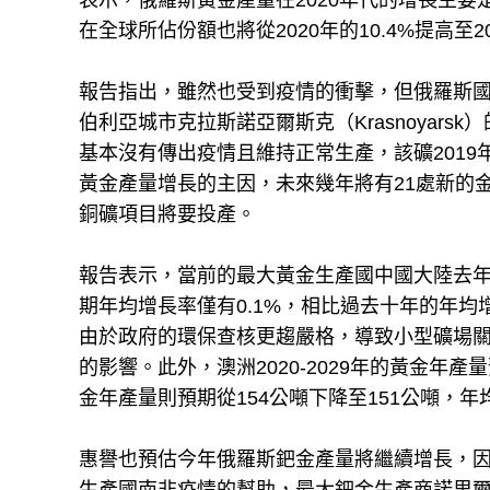
表示，俄羅斯黃金產量在2020年代的增長主
在全球所佔份額也將從2020年的10.4%提高至20
報告指出，雖然也受到疫情的衝擊，但俄羅斯國內金
伯利亞城市克拉斯諾亞爾斯克（Krasnoyarsk
基本沒有傳出疫情且維持正常生產，該礦2019
黃金產量增長的主因，未來幾年將有21處新的
銅礦項目將要投產。
報告表示，當前的最大黃金生產國中國大陸去年產金
期年均增長率僅有0.1%，相比過去十年的年均
由於政府的環保查核更趨嚴格，導致小型礦場
的影響。此外，澳洲2020-2029年的黃金年產
金年產量則預期從154公噸下降至151公噸，年
惠譽也預估今年俄羅斯鈀金產量將繼續增長，