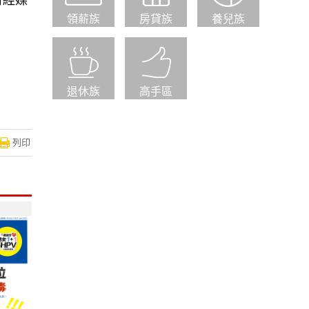
財經媒
領薪族
房貸族
養兒族
退休族
高手區
列印