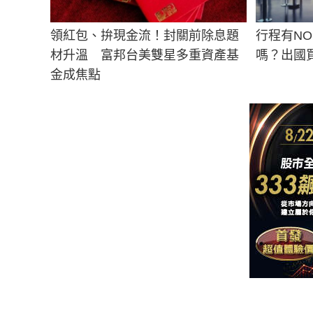
領紅包、拚現金流！封關前除息題
行程有NO
材升溫 富邦台美雙星多重資產基
嗎？出國
金成焦點