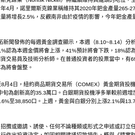
業（Norilsk Nickel）將繼續維持其龍頭的地位，
月，諾里爾斯克鎳業稱維持其2020年鈀金產量265-27
量將增長2.5%，反觀南非由於疫情的影響，今年鈀金產
拓新聞發佈的每週黃金調查顯示，本週（8.10~8.14）分
%認為本週金價將會上漲，41%預計將會下跌，18%認
貨交易員及技術分析師。在普通投資者的投票當中，有6
認為將會盤整。
8月4日，紐約商品期貨交易所（COMEX）黃金期貨投
2月中旬為創新高的35.3萬口。白銀期貨投機淨多單較前週增
.6%至38,850口。上週，黃金與白銀分別上漲2.1%與13.
、招攬或邀請、誘使、任何不論種類或形式之申述或訂立