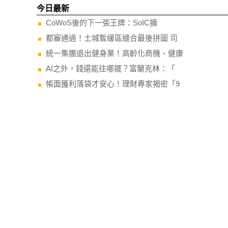
今日最新
CoWoS後的下一張王牌：SoIC擴
都審通過！土城暫緩區縫合最後拼圖 司
統一集團退出健身業！高齡化商機、健康
AI之外，錢還能往哪擺？富蘭克林：「
帳面獲利落袋才安心！理財專家揭密「9