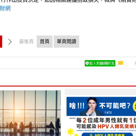
自行作出投資決定，如因相關建議招致損失，概與《精實
理財網
最後頁
首頁
單頁閱讀