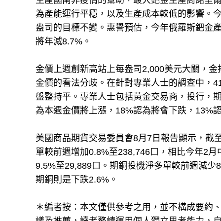
生產國南非疫情的幫助，最大鈀金生產商諾里爾斯克鎳
為產能運行平穩，以及生產成本較低的影響。今年4
盎司的目標不變。惠譽預估，今年俄羅斯鈀金產
將年減8.7%。
金價上週創新高站上每盎司2,000美元大關，金
金價的看法分歧。在針對專業人士的調查中，41
盤整持平。專業人士包括黃金交易商，投行，期
為本週金價將上漲，18%認為將會下跌，13%
美國商品期貨交易委員會8月7日報告顯示，截至
單較前週增加0.8%至238,746口，相比今年
9.5%至29,889口。期銅投機淨多單較前週減少8
期銅則是下跌2.6%。
＊編者按：本文僅供參考之用，並不構成要約