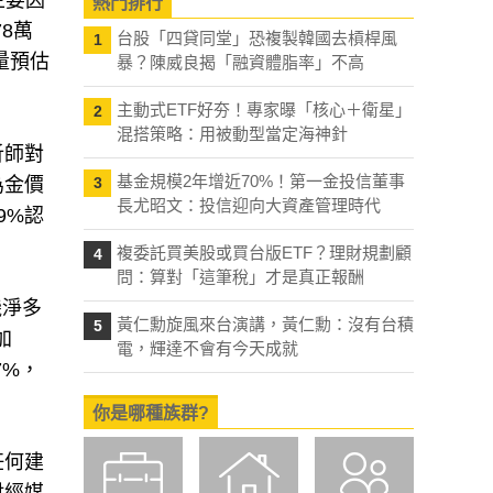
主要因
熱門排行
8萬
台股「四貸同堂」恐複製韓國去槓桿風
1
量預估
暴？陳威良揭「融資體脂率」不高
主動式ETF好夯！專家曝「核心＋衛星」
2
混搭策略：用被動型當定海神針
析師對
基金規模2年增近70%！第一金投信董事
為金價
3
長尤昭文：投信迎向大資產管理時代
9%認
複委託買美股或買台版ETF？理財規劃顧
4
問：算對「這筆稅」才是真正報酬
機淨多
黃仁勳旋風來台演講，黃仁勳：沒有台積
5
加
電，輝達不會有今天成就
7%，
你是哪種族群?
任何建