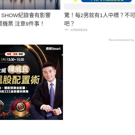
 SHOW紀錄會有影響
驚！每2男就有1人中標？不
買機票 注意9件事！
吧？
PR・台灣癌症基金會
Recommended by