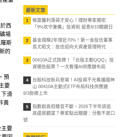
金產量
最新文章
帳面獲利落袋才安心！理財專家揭密
1
位於西
「9%攻守兼備」投資術 留意8/10關鍵日
餘礦場
基金規模2年增近70%！第一金投信董事
2
俄羅斯
長尤昭文：投信迎向大資產管理時代
新的
00410A正式掛牌！「台版主動QQQ」投
3
資哪些股票？一次看懂AI供應鏈布局
，預
台股科技新兵登場！AI投資不光看護國神
4
主要
山 00410A主動式ETF布局科技供應鏈
8/3掛牌上市
）下滑
非黃
指數創高但雜音不斷，2026下半年該追
5
高還是觀望？專家點出關鍵：分散不是口
號
金主要