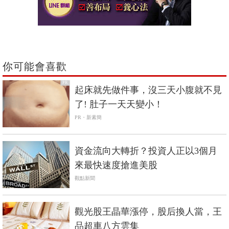
你可能會喜歡
PR
起床就先做件事，沒三天小腹就不見
了! 肚子一天天變小！
PR・新素簡
資金流向大轉折？投資人正以3個月
來最快速度搶進美股
觀點新聞
觀光股王晶華漲停，股后換人當，王
品超車八方雲集