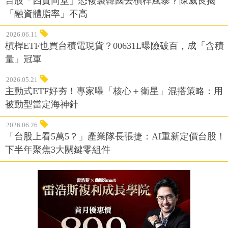
台股「四貸同堂」恐複製韓國去槓桿風暴？陳威良揭
「融資體脂率」不高
2026.06.11
槓桿ETF也買台積電現貨？00631L曝險破百，成「含積
量」冠軍
2026.05.21
主動式ETF好夯！專家曝「核心＋衛星」混搭策略：用
被動型當定海神針
2026.06.26
「台股上看5萬5？」產業隊長張捷：AI重新定價台股！
下半年聚焦3大關鍵零組件