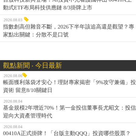
動式ETF布局科技供應鏈 8/3掛牌上市
2026.08.03
指數創高但雜音不斷，2026下半年該追高還是觀望？專
家點出關鍵：分散不是口號
觀點新聞 ‧ 今日最新
2026.08.06
帳面獲利落袋才安心！理財專家揭密「9%攻守兼備」投
資術 留意8/10關鍵日
2026.08.04
基金規模2年增近70%！第一金投信董事長尤昭文：投信
迎向大資產管理時代
2026.08.04
00410A正式掛牌！「台版主動QQQ」投資哪些股票？