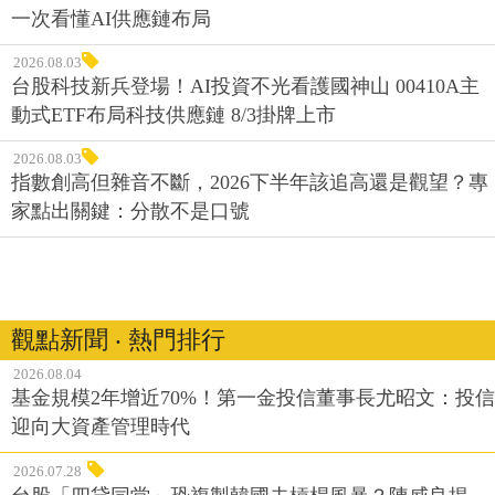
一次看懂AI供應鏈布局
2026.08.03
台股科技新兵登場！AI投資不光看護國神山 00410A主
動式ETF布局科技供應鏈 8/3掛牌上市
2026.08.03
指數創高但雜音不斷，2026下半年該追高還是觀望？專
家點出關鍵：分散不是口號
觀點新聞 ‧ 熱門排行
2026.08.04
基金規模2年增近70%！第一金投信董事長尤昭文：投信
迎向大資產管理時代
2026.07.28