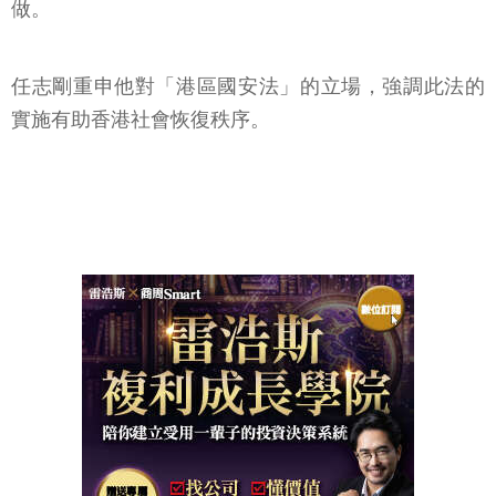
做。
任志剛重申他對「港區國安法」的立場，強調此法的
實施有助香港社會恢復秩序。