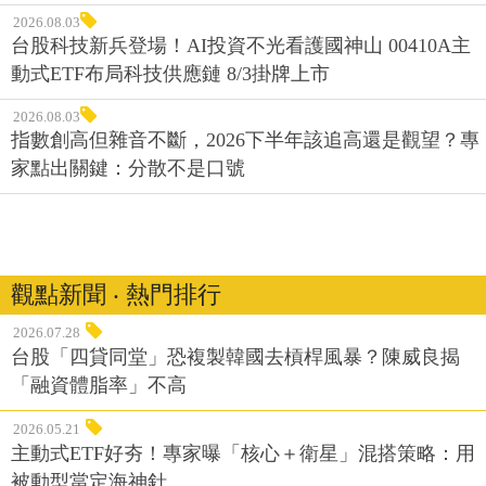
2026.08.03
台股科技新兵登場！AI投資不光看護國神山 00410A主
動式ETF布局科技供應鏈 8/3掛牌上市
2026.08.03
指數創高但雜音不斷，2026下半年該追高還是觀望？專
家點出關鍵：分散不是口號
觀點新聞 ‧ 熱門排行
2026.07.28
台股「四貸同堂」恐複製韓國去槓桿風暴？陳威良揭
「融資體脂率」不高
2026.05.21
主動式ETF好夯！專家曝「核心＋衛星」混搭策略：用
被動型當定海神針