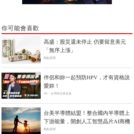
你可能會喜歡
高盛：股災還未停止 仍要留意美元
「無序上漲」
觀點新聞
PR
伴侶和妳一起預防HPV，才有資格說
愛妳！
PR・台灣癌症基金會
台美半導體結盟！整合國內半導體上
下游能量，開創人工智慧晶片AI商機
觀點新聞