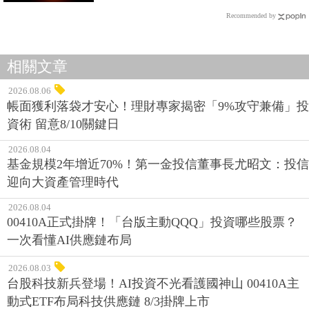
Recommended by
相關文章
2026.08.06
帳面獲利落袋才安心！理財專家揭密「9%攻守兼備」投
資術 留意8/10關鍵日
2026.08.04
基金規模2年增近70%！第一金投信董事長尤昭文：投信
迎向大資產管理時代
2026.08.04
00410A正式掛牌！「台版主動QQQ」投資哪些股票？
一次看懂AI供應鏈布局
2026.08.03
台股科技新兵登場！AI投資不光看護國神山 00410A主
動式ETF布局科技供應鏈 8/3掛牌上市