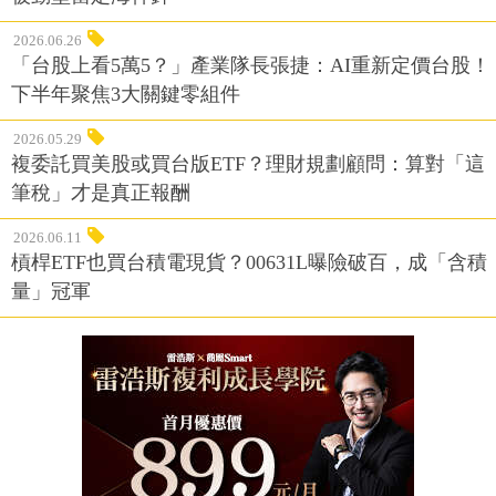
2026.06.26
「台股上看5萬5？」產業隊長張捷：AI重新定價台股！
下半年聚焦3大關鍵零組件
2026.05.29
複委託買美股或買台版ETF？理財規劃顧問：算對「這
筆稅」才是真正報酬
2026.06.11
槓桿ETF也買台積電現貨？00631L曝險破百，成「含積
量」冠軍