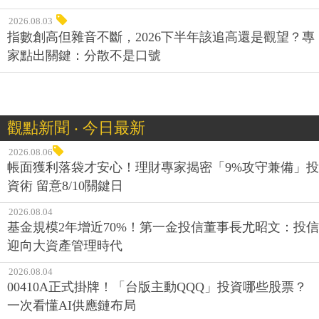
2026.08.03
指數創高但雜音不斷，2026下半年該追高還是觀望？專
家點出關鍵：分散不是口號
觀點新聞 ‧ 今日最新
2026.08.06
帳面獲利落袋才安心！理財專家揭密「9%攻守兼備」投
資術 留意8/10關鍵日
2026.08.04
基金規模2年增近70%！第一金投信董事長尤昭文：投信
迎向大資產管理時代
2026.08.04
00410A正式掛牌！「台版主動QQQ」投資哪些股票？
一次看懂AI供應鏈布局