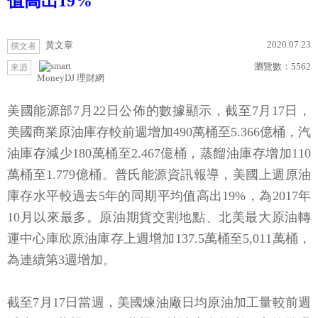
值高出19%
2020.07.23
黃文章
撰文者
瀏覽數：
5562
來源
MoneyDJ 理財網
美國能源部7月22日公佈的數據顯示，截至7月17日，
美國商業原油庫存較前週增加490萬桶至5.366億桶，汽
油庫存減少180萬桶至2.467億桶，蒸餾油庫存增加110
萬桶至1.779億桶。普氏能源資訊報導，美國上週原油
庫存水平較過去5年的同期平均值高出19%，為2017年
10月以來最多。原油期貨交割地點、北美最大原油轉
運中心庫欣原油庫存上週增加137.5萬桶至5,011萬桶，
為連續第3週增加。
截至7月17日當週，美國煉油廠日均原油加工量較前週