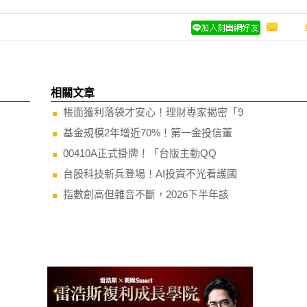
相關文章
帳面獲利落袋才安心！理財專家揭密「9
基金規模2年增近70%！第一金投信董
00410A正式掛牌！「台版主動QQ
台股科技新兵登場！AI投資不光看護國
指數創高但雜音不斷，2026下半年該