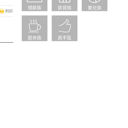
領薪族
房貸族
養兒族
列印
退休族
高手區