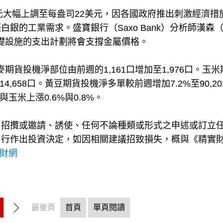
元大幅上調至每盎司22美元，因各國政府推出刺激經濟措
的工業需求。盛寶銀行（Saxo Bank）分析師漢森（O
基礎設施的支出計劃將會支撐金屬價格。
期貨投機淨部位由前週的1,161口增加至1,976口。玉米
14,658口。黃豆期貨投機淨多單較前週增加7.2%至90,2
玉米上漲0.6%與0.8%。
、招攬或邀請、誘使、任何不論種類或形式之申述或訂立
自行作出投資決定，如因相關建議招致損失，概與《精實
理財網
最後頁
首頁
單頁閱讀