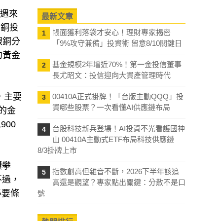
4週來
最新文章
期銅投
帳面獲利落袋才安心！理財專家揭密
1
銀銅分
「9%攻守兼備」投資術 留意8/10關鍵日
約黃金
基金規模2年增近70%！第一金投信董事
2
長尤昭文：投信迎向大資產管理時代
元，主要
00410A正式掛牌！「台版主動QQQ」投
3
資哪些股票？一次看懂AI供應鏈布局
的金
900
台股科技新兵登場！AI投資不光看護國神
4
山 00410A主動式ETF布局科技供應鏈
8/3掛牌上市
續攀
指數創高但雜音不斷，2026下半年該追
5
不過，
高還是觀望？專家點出關鍵：分散不是口
必要條
號