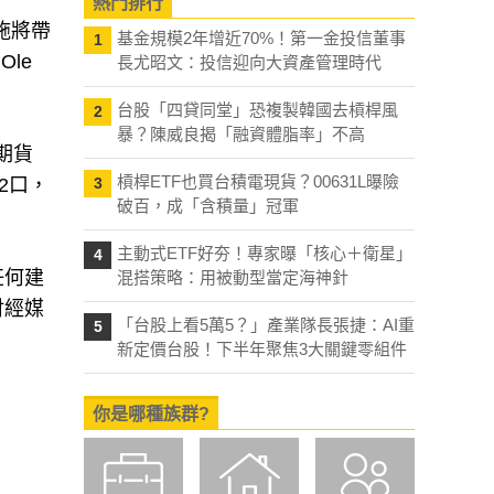
熱門排行
施將帶
基金規模2年增近70%！第一金投信董事
1
le
長尤昭文：投信迎向大資產管理時代
台股「四貸同堂」恐複製韓國去槓桿風
2
暴？陳威良揭「融資體脂率」不高
期貨
槓桿ETF也買台積電現貨？00631L曝險
02口，
3
破百，成「含積量」冠軍
主動式ETF好夯！專家曝「核心＋衛星」
4
任何建
混搭策略：用被動型當定海神針
財經媒
「台股上看5萬5？」產業隊長張捷：AI重
5
新定價台股！下半年聚焦3大關鍵零組件
你是哪種族群?