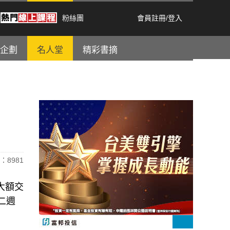
粉絲團
會員註冊
/
登入
企劃
名人堂
精彩書摘
：8981
大額交
二週