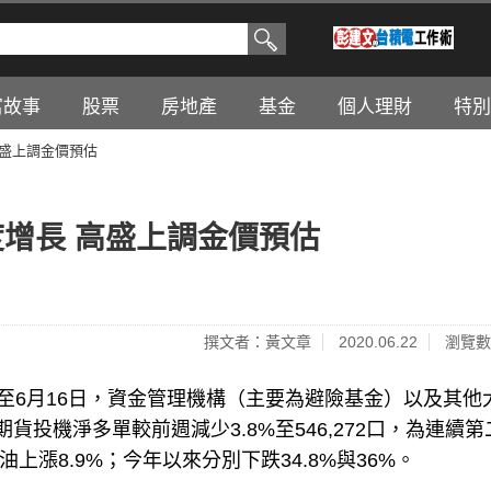
富故事
股票
房地產
基金
個人理財
特別
高盛上調金價預估
增長 高盛上調金價預估
撰文者：黃文章
2020.06.22
瀏覽數
至6月16日，資金管理機構（主要為避險基金）以及其他
貨投機淨多單較前週減少3.8%至546,272口，為連續第
油上漲8.9%；今年以來分別下跌34.8%與36%。