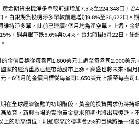
黃金期貨投機淨多單較前週增加7.5%至224,348口，為
。白銀期貨投機淨多單較前週增加9.8%至36,622口。
續兩週維持淨多單，此前已連續4個月均為淨空單。上週，金
漲15%，銅與銀下跌6.6%與0.4%。台北時間6月22日，紐
元。
2個月的金價目標從每盎司1,800美元上調至每盎司2,000美
國家的經濟重啟已經帶動股市上漲。高盛也將未來3個月
美元，6個月的金價目標從每盎司1,650美元上調至每盎司1,
預期在全球經濟復甦的初期階段，黃金的投資需求仍將持
逐漸放寬，新興市場的實物黃金需求預期也將出現復甦。
元以上的新高價位，則通膨高於聯準會2%的目標將是一個