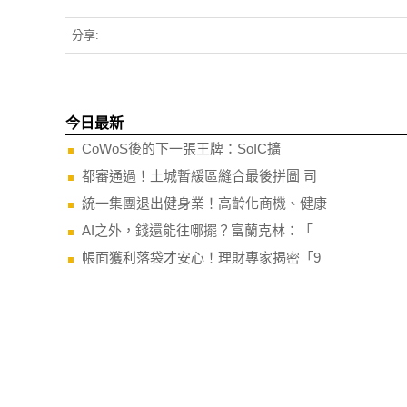
分享:
今日最新
CoWoS後的下一張王牌：SoIC擴
都審通過！土城暫緩區縫合最後拼圖 司
統一集團退出健身業！高齡化商機、健康
AI之外，錢還能往哪擺？富蘭克林：「
帳面獲利落袋才安心！理財專家揭密「9