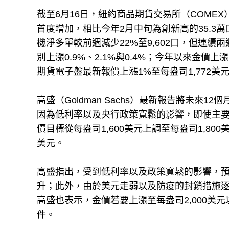
截至6月16日，紐約商品期貨交易所（COMEX）
首度增加，相比今年2月中旬為創新高的35.3萬口
機淨多單較前週減少22%至9,602口，但連
別上漲0.9%、2.1%與0.4%；今年以來金價上
期貨電子盤最新報價上漲1%至每盎司1,772美
高盛（Goldman Sachs）最新報告將未來1
因為低利率以及央行政策寬鬆的影響，即使主要
價目標從每盎司1,600美元上調至每盎司1,800
美元。
高盛指出，受到低利率以及政策寬鬆的影響，
升；此外，由於美元走弱以及防疫的封鎖措施
高盛也表示，金價若要上漲至每盎司2,000美
件。