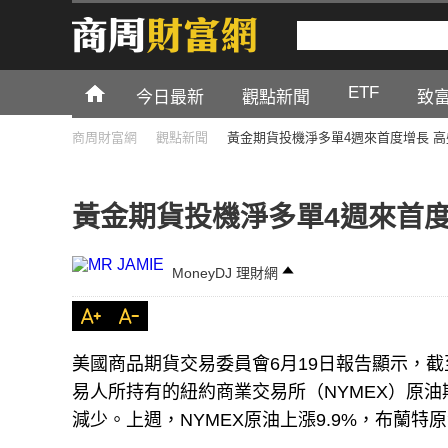
ETF
今日最新
觀點新聞
致
商周財富網
觀點新聞
黃金期貨投機淨多單4週來首度增長 
黃金期貨投機淨多單4週來首度
MoneyDJ 理財網
美國商品期貨交易委員會6月19日報告顯示，截
易人所持有的紐約商業交易所（NYMEX）原油期
減少。上週，NYMEX原油上漲9.9%，布蘭特原