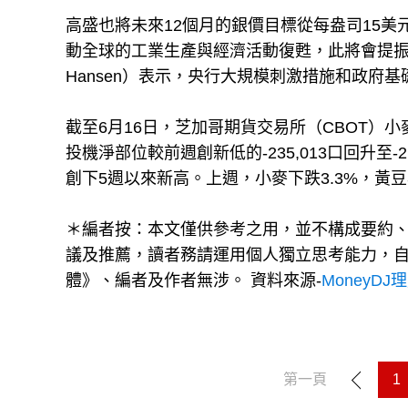
高盛也將未來12個月的銀價目標從每盎司15美
動全球的工業生產與經濟活動復甦，此將會提振白銀
Hansen）表示，央行大規模刺激措施和政府
截至6月16日，芝加哥期貨交易所（CBOT）小麥
投機淨部位較前週創新低的-235,013口回升至-2
創下5週以來新高。上週，小麥下跌3.3%，黃豆與
＊編者按：本文僅供參考之用，並不構成要約
議及推薦，讀者務請運用個人獨立思考能力，
體》、編者及作者無涉。 資料來源-
MoneyDJ
第一頁
1