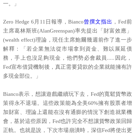
一。」
Zero Hedge 6月11日報導，Bianco
曾撰文指出
，Fed前
主席葛林斯班(AlanGreenspan)率先提出「財富效應」
(wealth effect)理論，現任主席鮑爾幾週前作了進一步
解釋：「若企業無法從市場拿到資金、難以展延債
務，手上也沒足夠現金，他們勢必會裁員.....因此，
Fed宣布借貸機制後，真正需要貸款的企業就能擁有許
多現金部位。」
Bianco表示，想讓遊戲繼續玩下去，Fed的寬鬆貨幣政
策得永不退場。這些政策能為全美60%擁有股票者增
加財富、理論上還能在沒有通膨的情況下創造就業機
會，基於這些原因，Fed也許完全不想讓貨幣政策回歸
正軌。也就是說，下次市場崩潰時，深信Fed將使出更