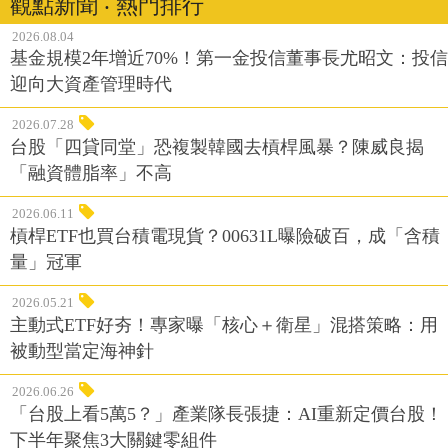
觀點新聞 ‧ 熱門排行
2026.08.04
基金規模2年增近70%！第一金投信董事長尤昭文：投信
迎向大資產管理時代
2026.07.28
台股「四貸同堂」恐複製韓國去槓桿風暴？陳威良揭
「融資體脂率」不高
2026.06.11
槓桿ETF也買台積電現貨？00631L曝險破百，成「含積
量」冠軍
2026.05.21
主動式ETF好夯！專家曝「核心＋衛星」混搭策略：用
被動型當定海神針
2026.06.26
「台股上看5萬5？」產業隊長張捷：AI重新定價台股！
下半年聚焦3大關鍵零組件