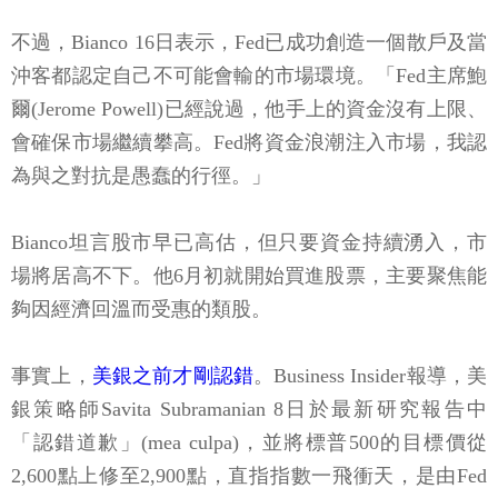
不過，Bianco 16日表示，Fed已成功創造一個散戶及當
沖客都認定自己不可能會輸的市場環境。「Fed主席鮑
爾(Jerome Powell)已經說過，他手上的資金沒有上限、
會確保市場繼續攀高。Fed將資金浪潮注入市場，我認
為與之對抗是愚蠢的行徑。」
Bianco坦言股市早已高估，但只要資金持續湧入，市
場將居高不下。他6月初就開始買進股票，主要聚焦能
夠因經濟回溫而受惠的類股。
事實上，
美銀之前才剛認錯
。Business Insider報導，美
銀策略師Savita Subramanian 8日於最新研究報告中
「認錯道歉」(mea culpa)，並將標普500的目標價從
2,600點上修至2,900點，直指指數一飛衝天，是由Fed