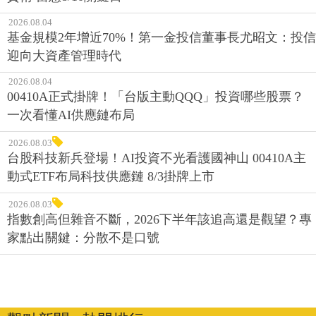
2026.08.04
基金規模2年增近70%！第一金投信董事長尤昭文：投信
迎向大資產管理時代
2026.08.04
00410A正式掛牌！「台版主動QQQ」投資哪些股票？
一次看懂AI供應鏈布局
2026.08.03
台股科技新兵登場！AI投資不光看護國神山 00410A主
動式ETF布局科技供應鏈 8/3掛牌上市
2026.08.03
指數創高但雜音不斷，2026下半年該追高還是觀望？專
家點出關鍵：分散不是口號