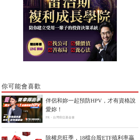
你可能會喜歡
PR
伴侶和妳一起預防HPV，才有資格說
愛妳！
PR・台灣癌症基金會
除權息旺季，18檔台股ETF殖利率贏