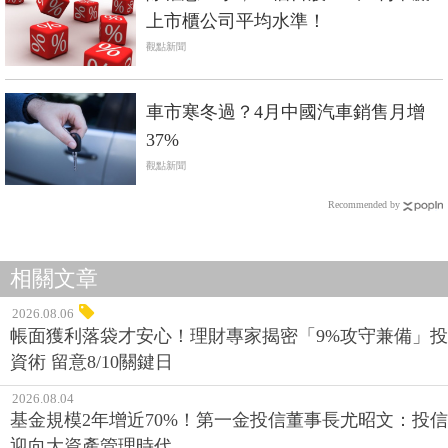
上市櫃公司平均水準！
觀點新聞
車市寒冬過？4月中國汽車銷售月增
37%
觀點新聞
Recommended by
相關文章
2026.08.06
帳面獲利落袋才安心！理財專家揭密「9%攻守兼備」投
資術 留意8/10關鍵日
2026.08.04
基金規模2年增近70%！第一金投信董事長尤昭文：投信
迎向大資產管理時代