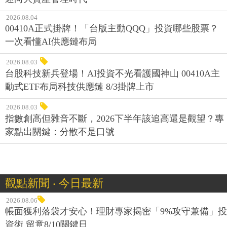
2026.08.04
00410A正式掛牌！「台版主動QQQ」投資哪些股票？
一次看懂AI供應鏈布局
2026.08.03
台股科技新兵登場！AI投資不光看護國神山 00410A主
動式ETF布局科技供應鏈 8/3掛牌上市
2026.08.03
指數創高但雜音不斷，2026下半年該追高還是觀望？專
家點出關鍵：分散不是口號
觀點新聞 ‧ 今日最新
2026.08.06
帳面獲利落袋才安心！理財專家揭密「9%攻守兼備」投
資術 留意8/10關鍵日