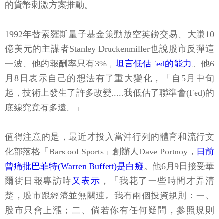
的貨幣刺激方案推動。
1992年替索羅斯量子基金策動放空英鎊交易、大賺10
億美元的主謀者Stanley Druckenmiller也說股市反彈這
一波、他的報酬率只有3%，
坦言低估Fed的能力
。他6
月8日表示自己的想法有了重大變化，「自5月中旬
起，技術上發生了許多改變.....我低估了聯準會(Fed)的
底線究竟有多遠。」
值得注意的是，最近才投入當沖行列的體育和流行文
化部落格「Barstool Sports」創辦人Dave Portnoy，
日前
曾痛批巴菲特(Warren Buffett)是白癡
。他6月9日接受華
爾街日報專訪時
又表示
，「我花了一些時間才弄清
楚，股市跟經濟並無關連。我有兩個投資規則：一、
股市只會上漲；二、倘若你有任何疑問，參照規則