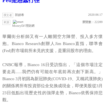
Fed是愚蠢行徑
2020.06.17
郭妍希
撰文者
瀏覽數：
22289
來源
MoneyDJ 理財網
華爾街分析師又有一人離開空方陣營、投入多方懷
抱。Bianco Research創辦人Jim Bianco直指，聯準會
(Fed)對市場前所未見的支援，是重回股市的理由。
CNBC報導，Bianco 16日受訪指出，「這個市場注定
要走高.....我們仍有可能在年底前再次創下新高。」
Bianco 3月初因為新冠肺炎(COVID-19、又稱武漢肺炎)
的關係將所有投資部位全兌換成現金，即便美股從3月
23日低點出現歷史性的強彈走勢，Bianco依舊保持悲
觀。