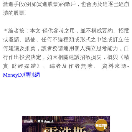
激進手段(例如買進股票)的散戶，也會勇於追逐已經崩
潰的股票。
＊編者按：本文 僅供參考之用，並不構成要約、招攬
或邀請、誘使、任何不論種類或形式之申述或訂立任
何建議及推薦，讀者務請運用個人獨立思考能力，自
行作出投資決定，如因相關建議招致損失，概與《精
實 財經媒體》、編者及作者無涉。 資料來源-
MoneyDJ理財網