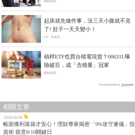
的CEO：談生意最忌諱對接洽窗口說
觀點新聞
這句話…
PR
起床就先做件事，沒三天小腹就不見
了! 肚子一天天變小！
PR・新素簡
槓桿ETF也買台積電現貨？00631L曝
險破百，成「含積量」冠軍
觀點新聞
Recommended by
相關文章
2026.08.06
帳面獲利落袋才安心！理財專家揭密「9%攻守兼備」投
資術 留意8/10關鍵日