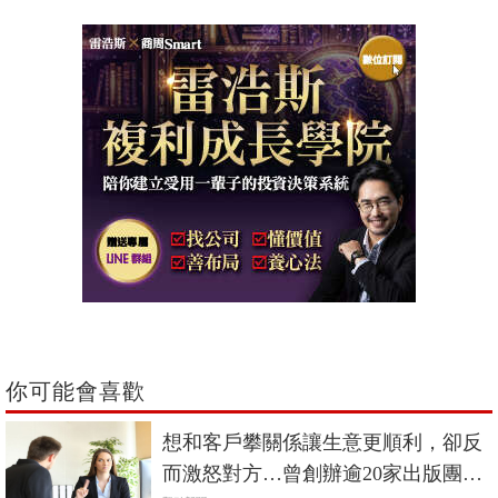
你可能會喜歡
想和客戶攀關係讓生意更順利，卻反
而激怒對方…曾創辦逾20家出版團隊