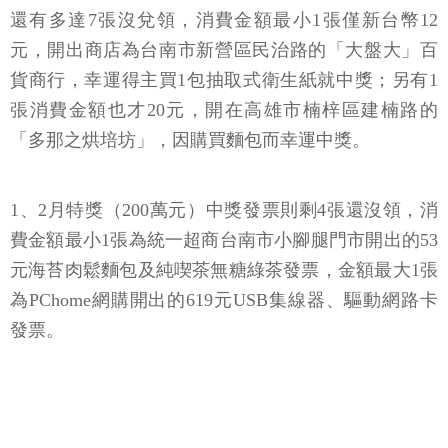
還有多達7張沒兌領，消費金額最小1張僅新台幣12
元，開出商店為台南市新營區民治路的「大盤大」百
貨商行，幸運得主買1包抽取式衛生紙就中獎；另有1
張消費金額也才20元，開在高雄市楠梓區建楠路的
「多那之烘培坊」，因購買麵包而幸運中獎。
1、2月特獎（200萬元）中獎發票則剩4張還沒領，消
費金額最小1張為統一超商台南市小腳腿門市開出的53
元海苔肉鬆麵包及純喫茶無糖綠茶發票，金額最大1張
為PChome網購開出的619元USB集線器、驅動網路卡
發票。