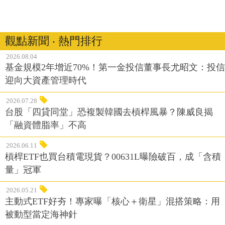
觀點新聞 ‧ 熱門排行
2026.08.04
基金規模2年增近70%！第一金投信董事長尤昭文：投信
迎向大資產管理時代
2026.07.28
台股「四貸同堂」恐複製韓國去槓桿風暴？陳威良揭
「融資體脂率」不高
2026.06.11
槓桿ETF也買台積電現貨？00631L曝險破百，成「含積
量」冠軍
2026.05.21
主動式ETF好夯！專家曝「核心＋衛星」混搭策略：用
被動型當定海神針