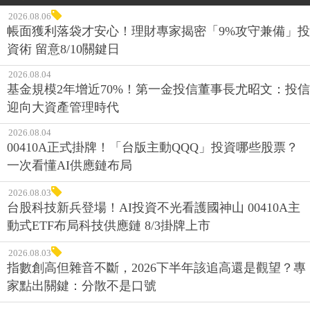
2026.08.06
帳面獲利落袋才安心！理財專家揭密「9%攻守兼備」投
資術 留意8/10關鍵日
2026.08.04
基金規模2年增近70%！第一金投信董事長尤昭文：投信
迎向大資產管理時代
2026.08.04
00410A正式掛牌！「台版主動QQQ」投資哪些股票？
一次看懂AI供應鏈布局
2026.08.03
台股科技新兵登場！AI投資不光看護國神山 00410A主
動式ETF布局科技供應鏈 8/3掛牌上市
2026.08.03
指數創高但雜音不斷，2026下半年該追高還是觀望？專
家點出關鍵：分散不是口號