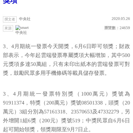
獎項
2020.05.26
中央社
撰文者
瀏覽數：
24659
來源
中央社
3、4月期統一發票今天開獎，6月6日即可領獎；財政
部表示，今年起雲端發票專屬獎項大幅增加，其中500
元獎項多達50萬組，只有未印出紙本的雲端發票可對
獎，鼓勵民眾多用手機條碼等載具儲存發票。
3、4月期統一發票特別獎（1000萬元）獎號為
91911374，特獎（200萬元）獎號08501338，頭獎（20
萬元）3組分別為57161318、23570653及47332279，另
外增開1組6獎（200元）獎號519；中獎民眾自6月6日
起可開始領獎，領獎期限至9月7日止。