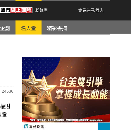
粉絲團
會員註冊
/
登入
企劃
名人堂
精彩書摘
24536
主權財
類股