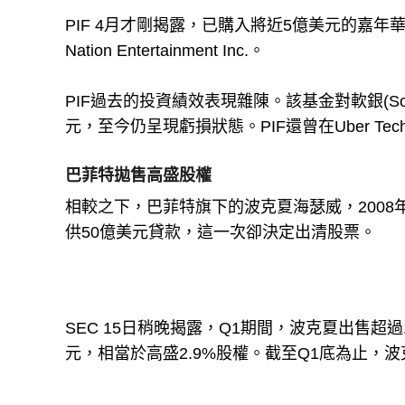
PIF 4月才剛揭露，已購入將近5億美元的嘉年華遊輪集
Nation Entertainment Inc.。
PIF過去的投資績效表現雜陳。該基金對軟銀(SoftBan
元，至今仍呈現虧損狀態。PIF還曾在Uber Tech
巴菲特拋售高盛股權
相較之下，巴菲特旗下的波克夏海瑟威，2008年雖對
供50億美元貸款，這一次卻決定出清股票。
SEC 15日稍晚揭露，Q1期間，波克夏出售超過1
元，相當於高盛2.9%股權。截至Q1底為止，波