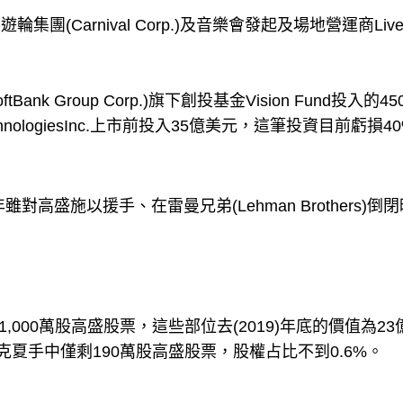
團(Carnival Corp.)及音樂會發起及場地營運商Liv
k Group Corp.)旗下創投基金Vision Fund投入的4
nologiesInc.上市前投入35億美元，這筆投資目前虧損4
高盛施以援手、在雷曼兄弟(Lehman Brothers)倒
,000萬股高盛股票，這些部位去(2019)年底的價值為23
克夏手中僅剩190萬股高盛股票，股權占比不到0.6%。