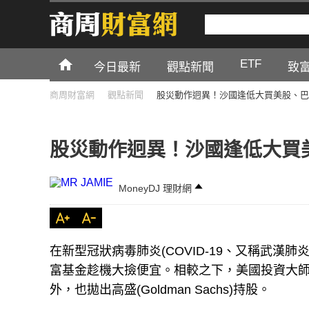
ETF
今日最新
觀點新聞
致
商周財富網
觀點新聞
股災動作迥異！沙國逢低大買美股、巴
股災動作迥異！沙國逢低大買
MoneyDJ 理財網
在新型冠狀病毒肺炎(COVID-19、又稱武漢肺
富基金趁機大撿便宜。相較之下，美國投資大師巴菲特
外，也拋出高盛(Goldman Sachs)持股。