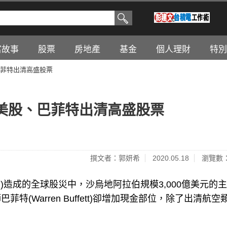
富故事
股票
房地產
基金
個人理財
特別
菲特出清高盛股票
美股、巴菲特出清高盛股票
撰文者：郭妍希
2020.05.18
瀏覽數：
炎)造成的全球股災中，沙烏地阿拉伯規模3,000億美元的
(Warren Buffett)卻增加現金部位，除了出清航空