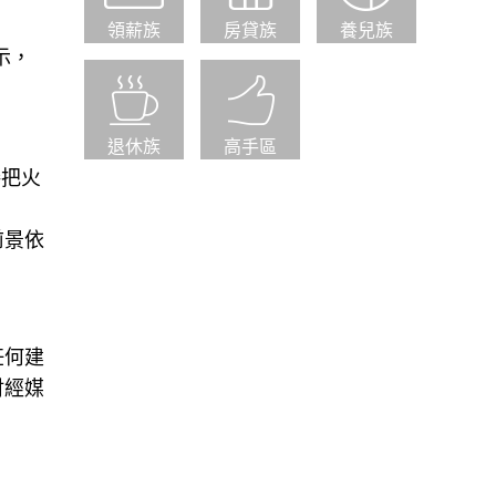
領薪族
房貸族
養兒族
示，
退休族
高手區
接把火
前景依
任何建
財經媒