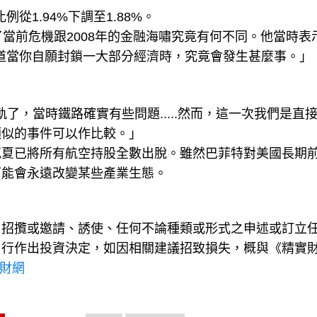
比例從1.94%下調至1.88%。
當前危機跟2008年的金融海嘯究竟有何不同。他當時表
不知道當你自願封鎖一大部分經濟時，究竟會發生甚麼事。」
軌了，當時鐵路確實有些問題.....然而，這一次我們是直
類似的事件可以作比較。」
克夏已將所有航空持股全數出脫。雖然巴菲特對美國長期
可能會永遠改變某些產業生態。
、招攬或邀請、誘使、任何不論種類或形式之申述或訂立
自行作出投資決定，如因相關建議招致損失，概與《精實
理財網