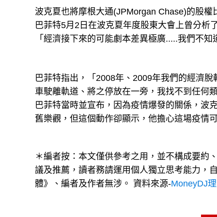
波克夏也將摩根大通(JPMorgan Chase)的股權
巴菲特5月2日在波克夏年度股東大會上曾分析了
「經濟接下來的可能劇本差異極廣.....我們
巴菲特指出，「2008年、2009年我們的經濟脫
車駛離軌道、將之停放在一旁，我找不到任何
巴菲特當時並宣布，因為疫情爆發的關係，波
舊樂觀，但這個動作卻顯示，他擔心這場疫情
＊編者按：本文僅供參考之用，並不構成要約
議及推薦，讀者務請運用個人獨立思考能力，
體》、編者及作者無涉。 資料來源-
MoneyDJ