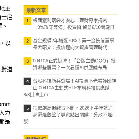
烏地主
最新文章
、迪士尼
帳面獲利落袋才安心！理財專家揭密
1
股票。
「9%攻守兼備」投資術 留意8/10關鍵日
基金規模2年增近70%！第一金投信董事
2
)，以
長尤昭文：投信迎向大資產管理時代
00410A正式掛牌！「台版主動QQQ」投
3
資哪些股票？一次看懂AI供應鏈布局
、對道
台股科技新兵登場！AI投資不光看護國神
4
山 00410A主動式ETF布局科技供應鏈
8/3掛牌上市
omm
指數創高但雜音不斷，2026下半年該追
5
)、人力
高還是觀望？專家點出關鍵：分散不是口
額都是
號