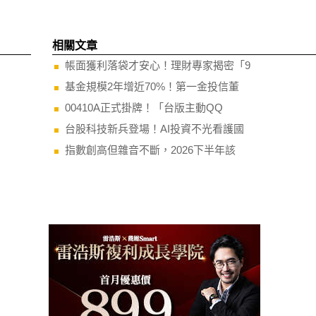
相關文章
帳面獲利落袋才安心！理財專家揭密「9
基金規模2年增近70%！第一金投信董
00410A正式掛牌！「台版主動QQ
台股科技新兵登場！AI投資不光看護國
指數創高但雜音不斷，2026下半年該