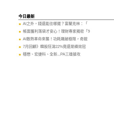
今日最新
AI之外，錢還能往哪擺？富蘭克林：「
帳面獲利落袋才安心！理財專家揭密「9
AI散熱革命來襲！功耗飆破極限，奇鋐
7月回顧》韓股狂瀉22%竟還是績效冠
穩懋、宏捷科、全新...PA三雄搶攻