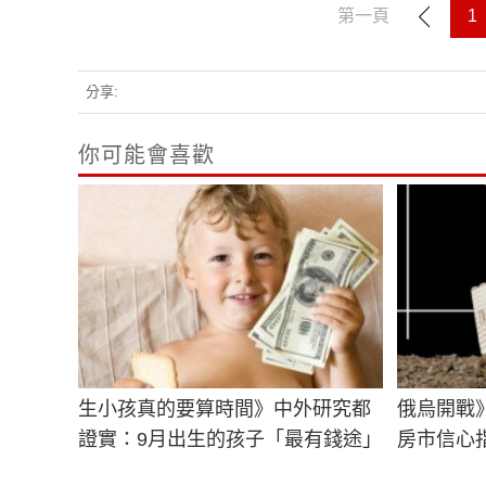
第一頁
1
分享:
你可能會喜歡
生小孩真的要算時間》中外研究都
俄烏開戰
證實：9月出生的孩子「最有錢途」
房市信心