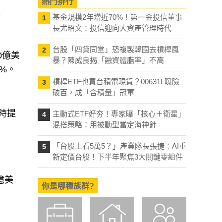
熱門排行
e
基金規模2年增近70%！第一金投信董事
1
長尤昭文：投信迎向大資產管理時代
台股「四貸同堂」恐複製韓國去槓桿風
2
50億美
暴？陳威良揭「融資體脂率」不高
0%。
槓桿ETF也買台積電現貨？00631L曝險
3
破百，成「含積量」冠軍
閉時提
主動式ETF好夯！專家曝「核心＋衛星」
4
混搭策略：用被動型當定海神針
「台股上看5萬5？」產業隊長張捷：AI重
5
新定價台股！下半年聚焦3大關鍵零組件
億美
你是哪種族群?