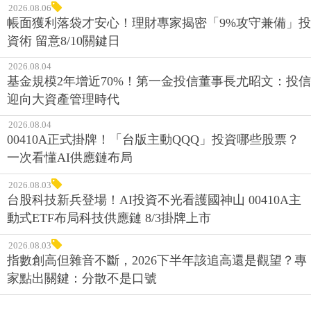
2026.08.06
帳面獲利落袋才安心！理財專家揭密「9%攻守兼備」投
資術 留意8/10關鍵日
2026.08.04
基金規模2年增近70%！第一金投信董事長尤昭文：投信
迎向大資產管理時代
2026.08.04
00410A正式掛牌！「台版主動QQQ」投資哪些股票？
一次看懂AI供應鏈布局
2026.08.03
台股科技新兵登場！AI投資不光看護國神山 00410A主
動式ETF布局科技供應鏈 8/3掛牌上市
2026.08.03
指數創高但雜音不斷，2026下半年該追高還是觀望？專
家點出關鍵：分散不是口號