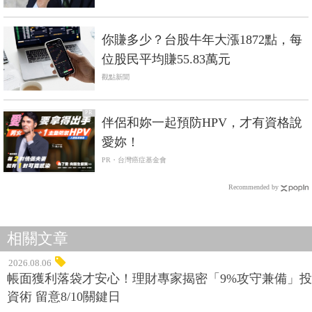
你賺多少？台股牛年大漲1872點，每
位股民平均賺55.83萬元
觀點新聞
PR
伴侶和妳一起預防HPV，才有資格說
愛妳！
PR・台灣癌症基金會
Recommended by
相關文章
2026.08.06
帳面獲利落袋才安心！理財專家揭密「9%攻守兼備」投
資術 留意8/10關鍵日