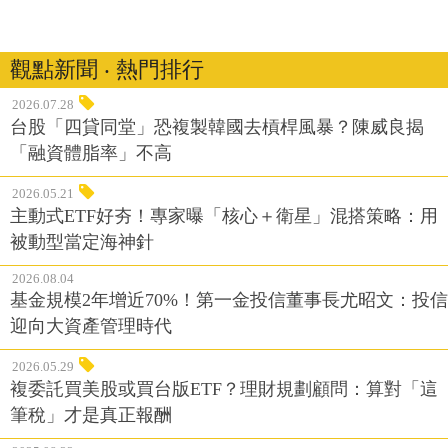
觀點新聞 ‧ 熱門排行
2026.07.28
台股「四貸同堂」恐複製韓國去槓桿風暴？陳威良揭
「融資體脂率」不高
2026.05.21
主動式ETF好夯！專家曝「核心＋衛星」混搭策略：用
被動型當定海神針
2026.08.04
基金規模2年增近70%！第一金投信董事長尤昭文：投信
迎向大資產管理時代
2026.05.29
複委託買美股或買台版ETF？理財規劃顧問：算對「這
筆稅」才是真正報酬