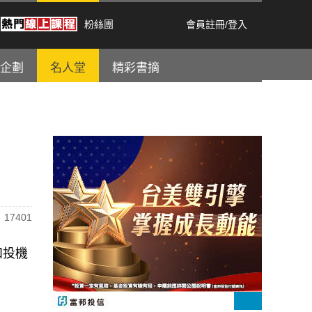
粉絲團
會員註冊
/
登入
企劃
名人堂
精彩書摘
17401
和投機