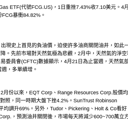
ural Gas ETF(代號FCG.US)，1日重挫7.43%收7.10美元。4
FCG暴衝84.82%。
價狂崩、出現史上首見的負油價，迫使許多油商關閉油井，如此
會驟降。先前市場對天然氣極為悲觀，2月中，天然氣的淨空
委員會(CFTC)數據顯示，4月21日為止當週，天然氣
當週，多單續增。
EQT Corp、Range Resources Corp.股價
為對照，同一時期大盤下挫4.2%。SunTrust Robinson
69%。另外，Tudor、Pickering、Holt & Co看好
line Oil Corp.，預測油井關閉後，市場每天將減少600~700萬