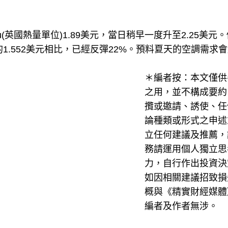
(英國熱量單位)1.89美元，當日稍早一度升至2.25美元
1.552美元相比，已經反彈22%。預料夏天的空調需求
＊編者按：本文僅供
之用，並不構成要約
攬或邀請、誘使、任
論種類或形式之申述
立任何建議及推薦，
務請運用個人獨立思
力，自行作出投資決
如因相關建議招致損
概與《精實財經媒體
編者及作者無涉。