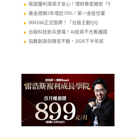
帳面獲利落袋才安心！理財專家揭密「9
基金規模2年增近70%！第一金投信董
00410A正式掛牌！「台版主動QQ
台股科技新兵登場！AI投資不光看護國
指數創高但雜音不斷，2026下半年該