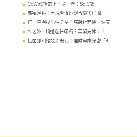
CoWoS後的下一張王牌：SoIC擴
都審通過！土城暫緩區縫合最後拼圖 司
統一集團退出健身業！高齡化商機、健康
AI之外，錢還能往哪擺？富蘭克林：「
帳面獲利落袋才安心！理財專家揭密「9