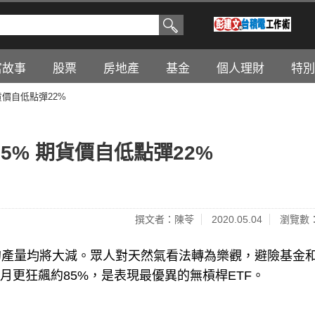
富故事
股票
房地產
基金
個人理財
特別
貨價自低點彈22%
5% 期貨價自低點彈22%
撰文者：陳苓
2020.05.04
瀏覽數：
的產量均將大減。眾人對天然氣看法轉為樂觀，避險基金
月更狂飆約85%，是表現最優異的無槓桿ETF。