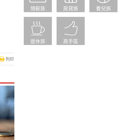
領薪族
房貸族
養兒族
退休族
高手區
列印