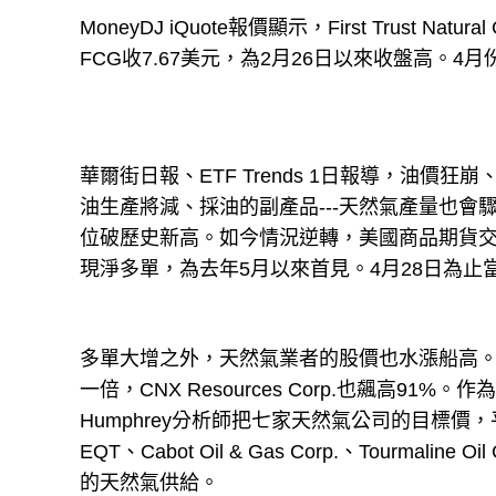
MoneyDJ iQuote報價顯示，First Trust Nat
FCG收7.67美元，為2月26日以來收盤高。4月份
華爾街日報、ETF Trends 1日報導，油
油生產將減、採油的副產品---天然氣產量也
位破歷史新高。如今情況逆轉，美國商品期貨交易
現淨多單，為去年5月以來首見。4月28日為止
多單大增之外，天然氣業者的股價也水漲船高。2月份以來，
一倍，CNX Resources Corp.也飆高91%。作
Humphrey分析師把七家天然氣公司的目標價，平均調升
EQT、Cabot Oil & Gas Corp.、Tourma
的天然氣供給。