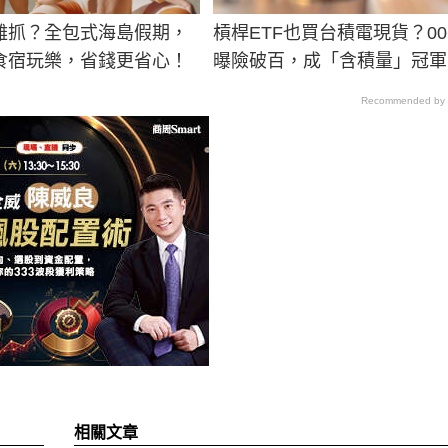
難抓？全包式海島假期，
槓桿ETF也買台積電現貨？006
食宿玩樂，省錢更省心！
曝險破百，成「含積量」冠軍
Recommended by
相關文章