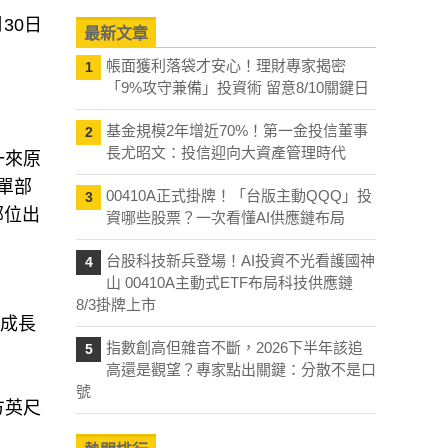
月30日
最新文章
帳面獲利落袋才安心！理財專家揭密
1
「9%攻守兼備」投資術 留意8/10關鍵日
基金規模2年增近70%！第一金投信董事
2
長尤昭文：投信迎向大資產管理時代
一來原
單部
00410A正式掛牌！「台版主動QQQ」投
3
部位出
資哪些股票？一次看懂AI供應鏈布局
台股科技新兵登場！AI投資不光看護國神
4
山 00410A主動式ETF布局科技供應鏈
8/3掛牌上市
均成長
指數創高但雜音不斷，2026下半年該追
5
高還是觀望？專家點出關鍵：分散不是口
號
立方英尺