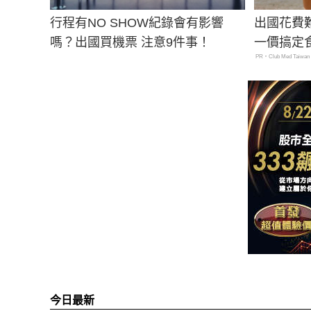
行程有NO SHOW紀錄會有影響
出國花費
嗎？出國買機票 注意9件事！
一價搞定
PR・Club Med Taiwan
今日最新