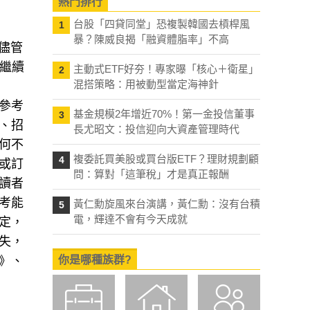
熱門排行
台股「四貸同堂」恐複製韓國去槓桿風
1
暴？陳威良揭「融資體脂率」不高
。儘管
會繼續
主動式ETF好夯！專家曝「核心＋衛星」
2
混搭策略：用被動型當定海神針
參考
基金規模2年增近70%！第一金投信董事
3
、招
長尤昭文：投信迎向大資產管理時代
何不
複委託買美股或買台版ETF？理財規劃顧
4
或訂
問：算對「這筆稅」才是真正報酬
讀者
考能
黃仁勳旋風來台演講，黃仁勳：沒有台積
5
電，輝達不會有今天成就
定，
失，
》、
你是哪種族群?