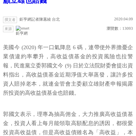
顧立雄也賠錢
2020.04.09
鉅亨網記者陳蕙綾 台北
撰文者
瀏覽數：
13093
來源
鉅亨網
美國今 (2020) 年一口氣降息 6 碼，連帶使外界擔憂企
業債違約率攀升，高收益債基金的投資風險也拉警
報，民進黨立委郭國文今 (9) 日於立法院財委會提出資
料指出，高收益債基金近期淨值大舉蒸發，讓許多投
資人賠掉老本，就連金管會主委顧立雄財產申報揭露
所投資的高收益債基金也賠錢。
郭國文表示，理專為抽高佣金，大力推廣高收益債基
金，投資人看上每月能領取高額配息的誘因，都很愛
投資高收益債，但是高收益債雖名為「高收益」，本