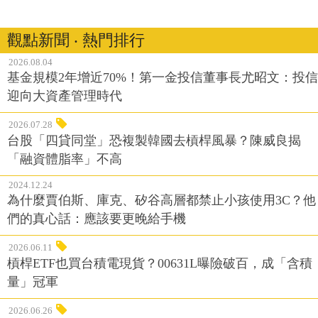
觀點新聞 ‧ 熱門排行
2026.08.04
基金規模2年增近70%！第一金投信董事長尤昭文：投信
迎向大資產管理時代
2026.07.28
台股「四貸同堂」恐複製韓國去槓桿風暴？陳威良揭
「融資體脂率」不高
2024.12.24
為什麼賈伯斯、庫克、矽谷高層都禁止小孩使用3C？他
們的真心話：應該要更晚給手機
2026.06.11
槓桿ETF也買台積電現貨？00631L曝險破百，成「含積
量」冠軍
2026.06.26