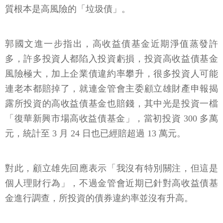
質根本是高風險的「垃圾債」。
郭國文進一步指出，高收益債基金近期淨值蒸發許
多，許多投資人都陷入投資虧損，投資高收益債基金
風險極大，加上企業債違約率攀升，很多投資人可能
連老本都賠掉了，就連金管會主委顧立雄財產申報揭
露所投資的高收益債基金也賠錢，其中光是投資一檔
「復華新興市場高收益債基金」，當初投資 300 多萬
元，統計至 3 月 24 日也已經賠超過 13 萬元。
對此，顧立雄先回應表示「我沒有特別關注，但這是
個人理財行為」，不過金管會近期已針對高收益債基
金進行調查，所投資的債券違約率並沒有升高。