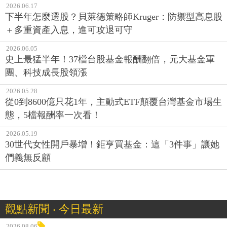
2026.06.17
下半年怎麼選股？貝萊德策略師Kruger：防禦型高息股
＋多重資產入息，進可攻退可守
2026.06.05
史上最猛半年！37檔台股基金報酬翻倍，元大基金軍
團、科技成長股領漲
2026.05.28
從0到8600億只花1年，主動式ETF顛覆台灣基金市場生
態，5檔報酬率一次看！
2026.05.19
30世代女性開戶暴增！鉅亨買基金：這「3件事」讓她
們義無反顧
觀點新聞 ‧ 今日最新
2026.08.06