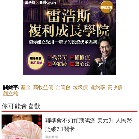
關鍵字:
基金
高收益債
金管會
垃圾債
違約率
高收債
顧立雄
你可能會喜歡
聯準會不如預期鴿派 美元升 人民幣
貶破7.1關卡
觀點新聞