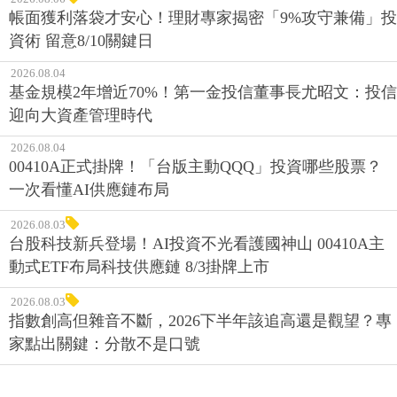
帳面獲利落袋才安心！理財專家揭密「9%攻守兼備」投
資術 留意8/10關鍵日
2026.08.04
基金規模2年增近70%！第一金投信董事長尤昭文：投信
迎向大資產管理時代
2026.08.04
00410A正式掛牌！「台版主動QQQ」投資哪些股票？
一次看懂AI供應鏈布局
2026.08.03
台股科技新兵登場！AI投資不光看護國神山 00410A主
動式ETF布局科技供應鏈 8/3掛牌上市
2026.08.03
指數創高但雜音不斷，2026下半年該追高還是觀望？專
家點出關鍵：分散不是口號