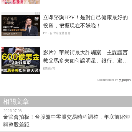
PR
立即諮詢HPV！是對自己健康最好的
投資，把握現在不嫌晚！
PR・台灣癌症基金會
影片》華爾街最大詐騙案，主謀謊言
教父馬多夫如何讓明星、銀行、避險
基金都信他？
觀點新聞
Recommended by
相關文章
2026.07.08
金管會拍板！台股盤中零股交易時程調整，年底前縮短
與整股差距