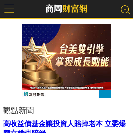
觀點新聞
高收益債基金讓投資人賠掉老本 立委爆