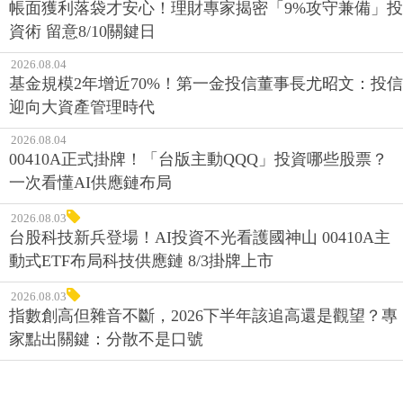
帳面獲利落袋才安心！理財專家揭密「9%攻守兼備」投
資術 留意8/10關鍵日
2026.08.04
基金規模2年增近70%！第一金投信董事長尤昭文：投信
迎向大資產管理時代
2026.08.04
00410A正式掛牌！「台版主動QQQ」投資哪些股票？
一次看懂AI供應鏈布局
2026.08.03
台股科技新兵登場！AI投資不光看護國神山 00410A主
動式ETF布局科技供應鏈 8/3掛牌上市
2026.08.03
指數創高但雜音不斷，2026下半年該追高還是觀望？專
家點出關鍵：分散不是口號