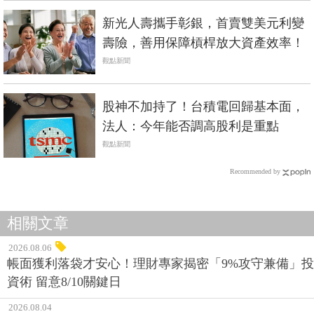
新光人壽攜手彰銀，首賣雙美元利變
壽險，善用保障槓桿放大資產效率！
觀點新聞
股神不加持了！台積電回歸基本面，
法人：今年能否調高股利是重點
觀點新聞
Recommended by
相關文章
2026.08.06
帳面獲利落袋才安心！理財專家揭密「9%攻守兼備」投
資術 留意8/10關鍵日
2026.08.04