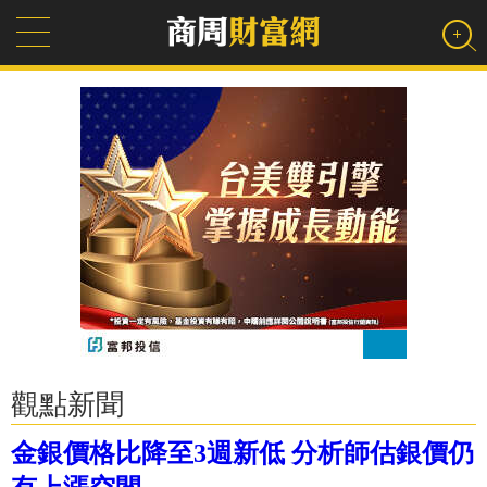
觀點新聞
金銀價格比降至3週新低 分析師估銀價仍