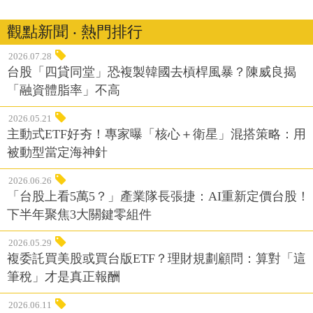
觀點新聞 ‧ 熱門排行
2026.07.28
台股「四貸同堂」恐複製韓國去槓桿風暴？陳威良揭
「融資體脂率」不高
2026.05.21
主動式ETF好夯！專家曝「核心＋衛星」混搭策略：用
被動型當定海神針
2026.06.26
「台股上看5萬5？」產業隊長張捷：AI重新定價台股！
下半年聚焦3大關鍵零組件
2026.05.29
複委託買美股或買台版ETF？理財規劃顧問：算對「這
筆稅」才是真正報酬
2026.06.11