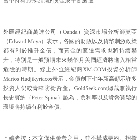
當中持有10%-20%的黃金來平衡風險。
外匯經紀商萬達公司（Oanda）資深市場分析師莫亞
（Edward Moya）表示，各國的財政以及貨幣刺激政策
都有利於推升金價，而黃金的避險需求也將持續攀
升，特別是一般預期未來幾個月美國經濟將進入相當
危險的時期。線上外匯經紀商XM.COM投資分析師
Marios Hadjikyriacos表示，金價創下七年新高顯示許多
投資人仍較青睞防衛資產。GoldSeek.com總裁兼執行
長史賓納（Peter Spina）認為，負利率以及貨幣寬鬆的
環境將持續有利於金價。
＊編者按：本文僅供參考之用，並不構成要約、招攬