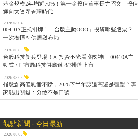
基金規模2年增近70%！第一金投信董事長尤昭文：投信
迎向大資產管理時代
2026.08.04
00410A正式掛牌！「台版主動QQQ」投資哪些股票？
一次看懂AI供應鏈布局
2026.08.03
台股科技新兵登場！AI投資不光看護國神山 00410A主
動式ETF布局科技供應鏈 8/3掛牌上市
2026.08.03
指數創高但雜音不斷，2026下半年該追高還是觀望？專
家點出關鍵：分散不是口號
觀點新聞 ‧ 今日最新
2026.08.06