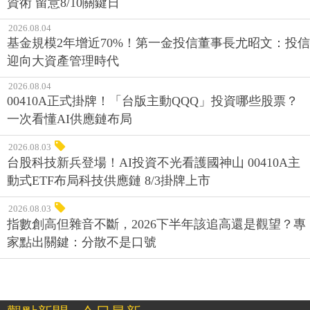
資術 留意8/10關鍵日
2026.08.04
基金規模2年增近70%！第一金投信董事長尤昭文：投信
迎向大資產管理時代
2026.08.04
00410A正式掛牌！「台版主動QQQ」投資哪些股票？
一次看懂AI供應鏈布局
2026.08.03
台股科技新兵登場！AI投資不光看護國神山 00410A主
動式ETF布局科技供應鏈 8/3掛牌上市
2026.08.03
指數創高但雜音不斷，2026下半年該追高還是觀望？專
家點出關鍵：分散不是口號