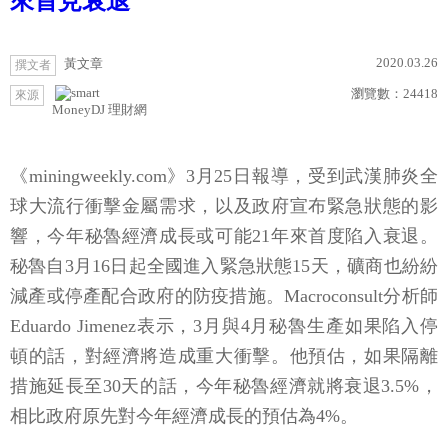
來首見衰退
2020.03.26
黃文章
撰文者
瀏覽數：
24418
來源
MoneyDJ 理財網
《miningweekly.com》3月25日報導，受到武漢肺炎全
球大流行衝擊金屬需求，以及政府宣布緊急狀態的影
響，今年秘魯經濟成長或可能21年來首度陷入衰退。
秘魯自3月16日起全國進入緊急狀態15天，礦商也紛紛
減產或停產配合政府的防疫措施。Macroconsult分析師
Eduardo Jimenez表示，3月與4月秘魯生產如果陷入停
頓的話，對經濟將造成重大衝擊。他預估，如果隔離
措施延長至30天的話，今年秘魯經濟就將衰退3.5%，
相比政府原先對今年經濟成長的預估為4%。