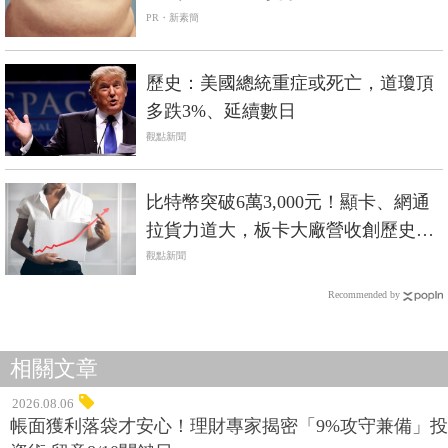
PR・新素簡
歷史：美國總統重症或死亡，道瓊頂
多跌3%、延續數日
觀點新聞
比特幣突破6萬3,000元！顯卡、網通
拉貨力道大，板卡大廠營收創歷史
高，Q1年增64.6%！
觀點新聞
Recommended by
相關文章
2026.08.06
帳面獲利落袋才安心！理財專家揭密「9%攻守兼備」投