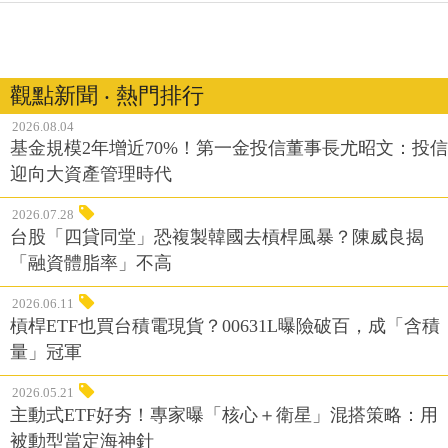
觀點新聞 ‧ 熱門排行
2026.08.04
基金規模2年增近70%！第一金投信董事長尤昭文：投信
迎向大資產管理時代
2026.07.28
台股「四貸同堂」恐複製韓國去槓桿風暴？陳威良揭
「融資體脂率」不高
2026.06.11
槓桿ETF也買台積電現貨？00631L曝險破百，成「含積
量」冠軍
2026.05.21
主動式ETF好夯！專家曝「核心＋衛星」混搭策略：用
被動型當定海神針