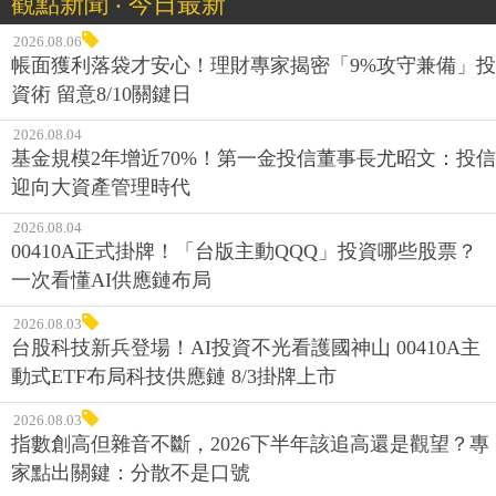
觀點新聞 ‧ 今日最新
2026.08.06
帳面獲利落袋才安心！理財專家揭密「9%攻守兼備」投
資術 留意8/10關鍵日
2026.08.04
基金規模2年增近70%！第一金投信董事長尤昭文：投信
迎向大資產管理時代
2026.08.04
00410A正式掛牌！「台版主動QQQ」投資哪些股票？
一次看懂AI供應鏈布局
2026.08.03
台股科技新兵登場！AI投資不光看護國神山 00410A主
動式ETF布局科技供應鏈 8/3掛牌上市
2026.08.03
指數創高但雜音不斷，2026下半年該追高還是觀望？專
家點出關鍵：分散不是口號