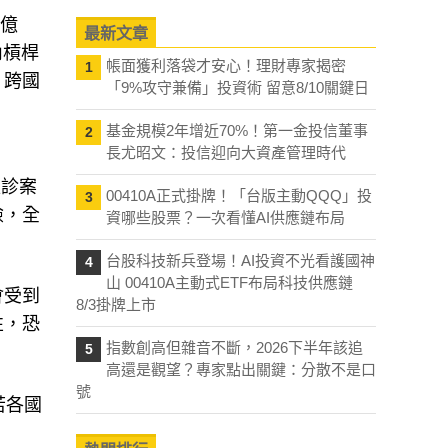
 億
最新文章
內槓桿
帳面獲利落袋才安心！理財專家揭密
1
、跨國
「9%攻守兼備」投資術 留意8/10關鍵日
基金規模2年增近70%！第一金投信董事
2
長尤昭文：投信迎向大資產管理時代
確診案
00410A正式掛牌！「台版主動QQQ」投
3
險，全
資哪些股票？一次看懂AI供應鏈布局
台股科技新兵登場！AI投資不光看護國神
4
山 00410A主動式ETF布局科技供應鏈
會受到
8/3掛牌上市
性，恐
指數創高但雜音不斷，2026下半年該追
5
高還是觀望？專家點出關鍵：分散不是口
號
若各國