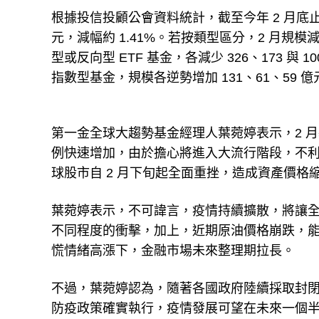
根據投信投顧公會資料統計，截至今年 2 月底止，投
元，減幅約 1.41%。若按類型區分，2 月
型或反向型 ETF 基金，各減少 326、173 與
指數型基金，規模各逆勢增加 131、61、59 億
第一金全球大趨勢基金經理人葉菀婷表示，2 
例快速增加，由於擔心將進入大流行階段，不
球股市自 2 月下旬起全面重挫，造成資產價格
葉菀婷表示，不可諱言，疫情持續擴散，將讓
不同程度的衝擊，加上，近期原油價格崩跌，
慌情緒高漲下，金融市場未來整理期拉長。
不過，葉菀婷認為，隨著各國政府陸續採取封閉
防疫政策確實執行，疫情發展可望在未來一個