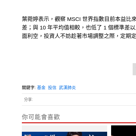
葉菀婷表示，觀察 MSCI 世界指數目前本益比來到 
差；與 10 年平均值相較，也低了 1 個標
面利空，投資人不妨趁著市場調整之際，定期
關鍵字:
基金
投信
武漢肺炎
分享:
你可能會喜歡