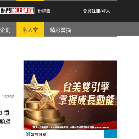
粉絲團
會員註冊
/
登入
企劃
名人堂
精彩書摘
15356
 億
顯擴