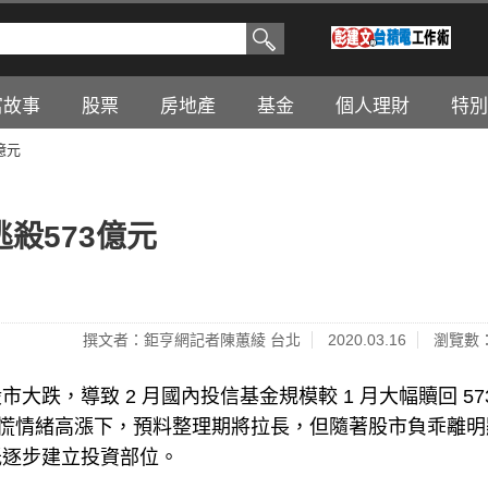
富故事
股票
房地產
基金
個人理財
特別
億元
殺573億元
撰文者：鉅亨網記者陳蕙綾 台北
2020.03.16
瀏覽數：
跌，導致 2 月國內投信基金規模較 1 月大幅贖回 573
，恐慌情緒高漲下，預料整理期將拉長，但隨著股市負乖離明
低逐步建立投資部位。