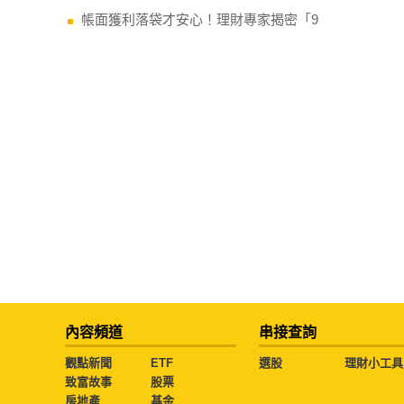
帳面獲利落袋才安心！理財專家揭密「9
內容頻道
串接查詢
觀點新聞
ETF
選股
理財小工具
致富故事
股票
房地產
基金