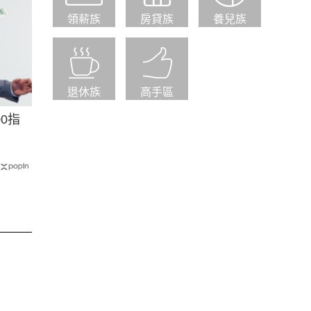
領薪族
房貸族
養兒族
退休族
高手區
0指