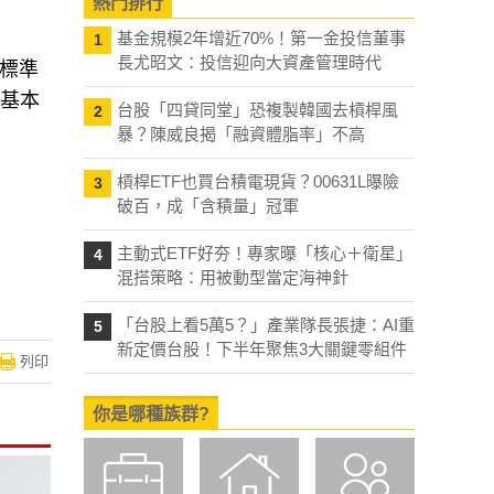
熱門排行
基金規模2年增近70%！第一金投信董事
1
長尤昭文：投信迎向大資產管理時代
個標準
映基本
台股「四貸同堂」恐複製韓國去槓桿風
2
暴？陳威良揭「融資體脂率」不高
槓桿ETF也買台積電現貨？00631L曝險
3
破百，成「含積量」冠軍
主動式ETF好夯！專家曝「核心＋衛星」
4
混搭策略：用被動型當定海神針
「台股上看5萬5？」產業隊長張捷：AI重
5
新定價台股！下半年聚焦3大關鍵零組件
列印
你是哪種族群?