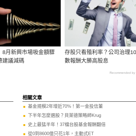
！8月新興市場吸金額驟
存股只看殖利率？公司治理10
德建議減碼
數報酬大勝高股息
Recommended by
相關文章
基金規模2年增近70%！第一金投信董
下半年怎麼選股？貝萊德策略師Krug
史上最猛半年！37檔台股基金報酬翻倍
從0到8600億只花1年，主動式ET