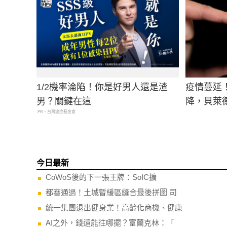
1/2機率淪陷！你是好男人還是渣
疫情蔓延
男？關鍵在這
降，貝萊
PR・台灣癌症基金會
今日最新
CoWoS後的下一張王牌：SoIC擴
都審通過！土城暫緩區縫合最後拼圖 司
統一集團退出健身業！高齡化商機、健康
AI之外，錢還能往哪擺？富蘭克林：「