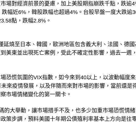
市場對經濟前景的憂慮，加上美股期指崩跌千點，跌逾4
，跌幅近6%，韓股跌幅也超過4%。台股早盤一度大跌逾3
3.58點，跌幅2.8%。
僅延燒至日本、韓國，歐洲地區包含義大利、法國、德國
散到美東並出現死亡案例，受此不確定性影響，過去一週
場恐慌氛圍的VIX指數，如今來到40以上，以波動幅度
還有未來疫情發展，以及伴隨而來對市場的影響，當前還是
觀察市場情緒變化的第一關卡。
2碼的大舉動，讓市場措手不及，也多少加重市場恐慌情緒
的政策步調，預料美國十年期公債殖利率基本上方向是往