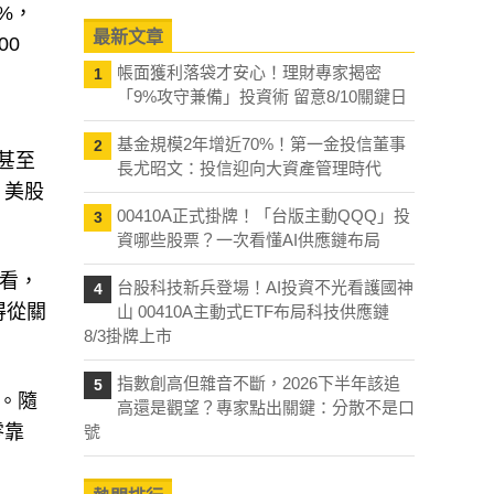
%，
最新文章
00
帳面獲利落袋才安心！理財專家揭密
1
「9%攻守兼備」投資術 留意8/10關鍵日
基金規模2年增近70%！第一金投信董事
2
甚至
長尤昭文：投信迎向大資產管理時代
，美股
00410A正式掛牌！「台版主動QQQ」投
3
資哪些股票？一次看懂AI供應鏈布局
來看，
台股科技新兵登場！AI投資不光看護國神
4
得從關
山 00410A主動式ETF布局科技供應鏈
8/3掛牌上市
指數創高但雜音不斷，2026下半年該追
5
。隨
高還是觀望？專家點出關鍵：分散不是口
零靠
號