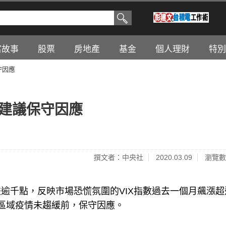
富故事
股票
房地產
基金
個人理財
特別
守因應
人建議保守因應
撰文者：中央社
2020.03.09
瀏覽數
逾千點，反映市場恐慌氛圍的VIX指數過去一個月飆漲超
國區域疫情未趨緩前，保守因應。