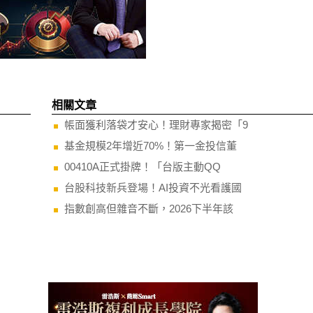
相關文章
帳面獲利落袋才安心！理財專家揭密「9
基金規模2年增近70%！第一金投信董
00410A正式掛牌！「台版主動QQ
台股科技新兵登場！AI投資不光看護國
指數創高但雜音不斷，2026下半年該