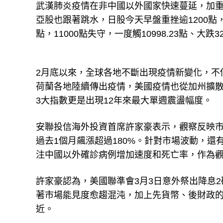
武漢肺炎疫情在非中國以外國家快速蔓延，加重
亞股也跟著跳水，日股今天早盤重挫逾1200點
點，11000點失守，一度觸10998.23點、大跌32
2月底以來，全球各地不斷出現疫情新變化，不
荷蘭各地陸續傳出疫情，美國疫情也從加州擴
3大指數更是出現12年來最大單週震盪幅度。
安聯投信海外投資首席許家豪表示，觀察反映市
過去1個月飆漲超過180%。針對市場波動，
注中國以外確診病例增加速度和死亡率，作為
許家豪認為，美國聯準會3月3日意外祭出降息
著市場能見度愈趨混沌，加上先貨幣、後財政
近。