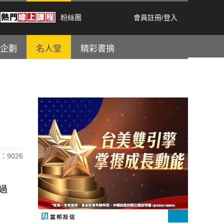
粉絲團
會員註冊
/
登入
企劃
名人堂
精彩書摘
：9026
過