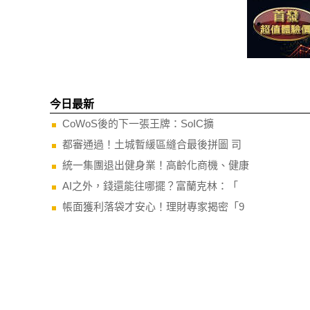
今日最新
CoWoS後的下一張王牌：SoIC擴
都審通過！土城暫緩區縫合最後拼圖 司
統一集團退出健身業！高齡化商機、健康
AI之外，錢還能往哪擺？富蘭克林：「
帳面獲利落袋才安心！理財專家揭密「9