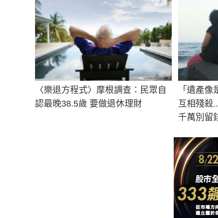
〈樂退方程式〉摩根調查：民眾自
「遺產像
認最晚38.5歲 要做退休理財
互相殘殺.
千萬別留