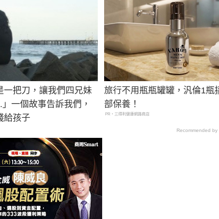
是一把刀，讓我們四兄妹
旅行不用瓶瓶罐罐，汎倫1瓶
..」一個故事告訴我們，
部保養！
PR・三得利健康網路商店
錢給孩子
Recommended by