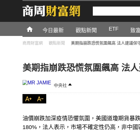
ETF
今日最新
觀點新聞
致
商周財富網
觀點新聞
美期指崩跌恐慌氛圍飆高 法人建議保
美期指崩跌恐慌氛圍飆高 法
中央社
油價崩跌加深疫情恐懼氛圍，美國道瓊期貨暴跌
180%，法人表示，市場不確定性仍高，非中