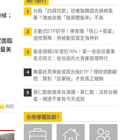
熱門排行
台股「四貸同堂」恐複製韓國去槓桿風
1
時候；
暴？陳威良揭「融資體脂率」不高
主動式ETF好夯！專家曝「核心＋衛星」
2
混搭策略：用被動型當定海神針
望面臨
考量美
基金規模2年增近70%！第一金投信董事
3
長尤昭文：投信迎向大資產管理時代
複委託買美股或買台版ETF？理財規劃顧
4
問：算對「這筆稅」才是真正報酬
黃仁勳旋風來台演講，黃仁勳：沒有台積
5
電，輝達不會有今天成就
列印
你是哪種族群?