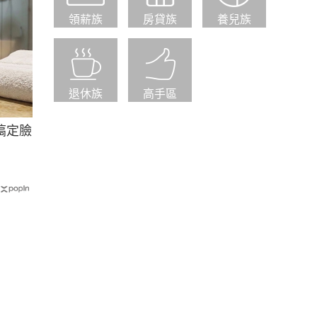
領薪族
房貸族
養兒族
退休族
高手區
搞定臉