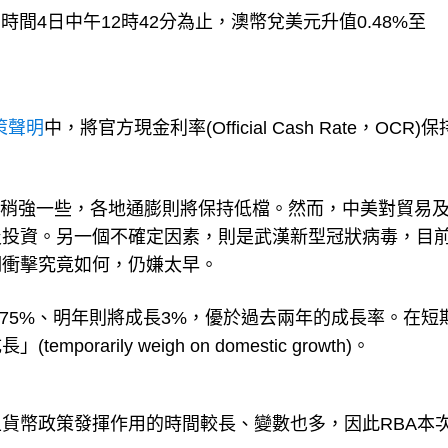
北時間4日中午12時42分為止，澳幣兌美元升值0.48%至
策聲明
中，將官方現金利率(Official Cash Rate，OCR)
去年稍強一些，各地通膨則將保持低檔。然而，中美對貿易
及投資。另一個不確定因素，則是武漢新型冠狀病毒，目
期衝擊究竟如何，仍嫌太早。
75%、明年則將成長3%，優於過去兩年的成長率。在短
rily weigh on domestic growth)。
貨幣政策發揮作用的時間較長、變數也多，因此RBA本