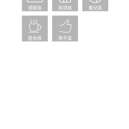
領薪族
房貸族
養兒族
退休族
高手區