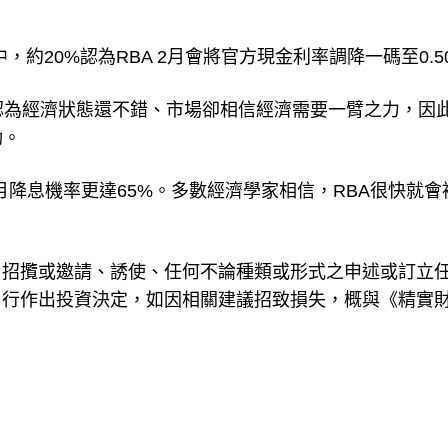
濟學家中，約20%認為RBA 2月會將官方現金利率調降一碼至0.5
A認為經濟狀態還不錯、市場卻相信經濟需要一臂之力，因
動。
5月降息機率更達65%。多數經濟學家相信，RBA很快就會
、招攬或邀請、誘使、任何不論種類或形式之申述或訂立
自行作出投資決定，如因相關建議招致損失，概與《精實