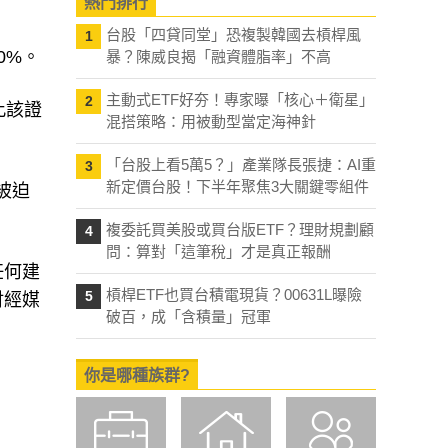
熱門排行
台股「四貸同堂」恐複製韓國去槓桿風
1
0%。
暴？陳威良揭「融資體脂率」不高
主動式ETF好夯！專家曝「核心＋衛星」
2
此該證
混搭策略：用被動型當定海神針
「台股上看5萬5？」產業隊長張捷：AI重
3
新定價台股！下半年聚焦3大關鍵零組件
被迫
複委託買美股或買台版ETF？理財規劃顧
4
問：算對「這筆稅」才是真正報酬
任何建
槓桿ETF也買台積電現貨？00631L曝險
5
財經媒
破百，成「含積量」冠軍
你是哪種族群?