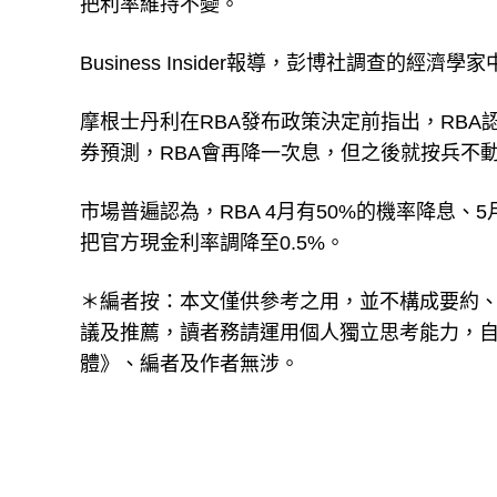
把利率維持不變。
Business Insider報導，彭博社調查的經
摩根士丹利在RBA發布政策決定前指出，RB
券預測，RBA會再降一次息，但之後就按兵不
市場普遍認為，RBA 4月有50%的機率降息、
把官方現金利率調降至0.5%。
＊編者按：本文僅供參考之用，並不構成要約
議及推薦，讀者務請運用個人獨立思考能力，
體》、編者及作者無涉。