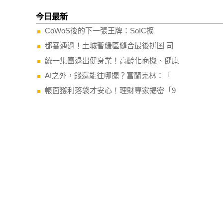
今日最新
CoWoS後的下一張王牌：SoIC擴
都審通過！土城暫緩區縫合最後拼圖 司
統一集團退出健身業！高齡化商機、健康
AI之外，錢還能往哪擺？富蘭克林：「
帳面獲利落袋才安心！理財專家揭密「9