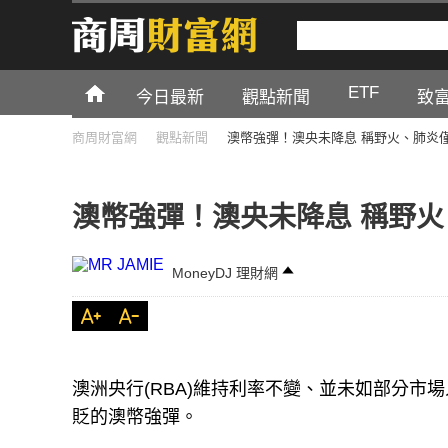
ETF
今日最新
觀點新聞
致
商周財富網
觀點新聞
澳幣強彈！澳央未降息 稱野火、肺炎
澳幣強彈！澳央未降息 稱野
MoneyDJ 理財網
澳洲央行(RBA)維持利率不變、並未如部分市
貶的澳幣強彈。