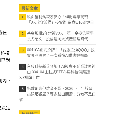
最新文章
帳面獲利落袋才安心！理財專家揭密
1
「9%攻守兼備」投資術 留意8/10關鍵日
保持在
基金規模2年增近70%！第一金投信董事
2
長尤昭文：投信迎向大資產管理時代
00410A正式掛牌！「台版主動QQQ」投
3
及科技
資哪些股票？一次看懂AI供應鏈布局
前已對
台股科技新兵登場！AI投資不光看護國神
4
山 00410A主動式ETF布局科技供應鏈
8/3掛牌上市
期內，
指數創高但雜音不斷，2026下半年該追
5
高還是觀望？專家點出關鍵：分散不是口
號
次決定