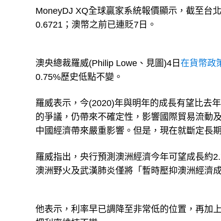
MoneyDJ XQ全球贏家系統報價顯示，截至台
0.6721；澳幣之前已連貶7日。
澳央總裁羅威(Philip Lowe、見圖)4日
在貨幣政
0.75%歷史低點不變。
羅威表示，今(2020)年與明年的成長有望比
的爭議，仍帶來不確定性，影響國際貿易流動
中國經濟帶來嚴重影響。但是，現在就斷定長
羅威指出，央行預測澳洲經濟今年可望成長約2.
澳洲野火及武漢肺炎僅將「暫時壓抑澳洲經濟成長」(tempora
他表示，利率早已調降至非常低的位置，再加上