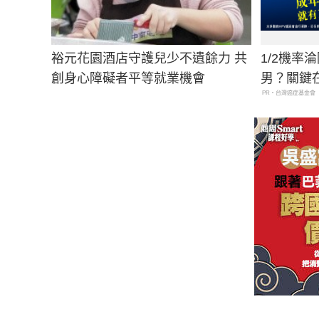
裕元花園酒店守護兒少不遺餘力 共
1/2機率
創身心障礙者平等就業機會
男？關鍵
PR・台灣癌症基金會