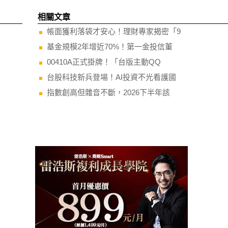
相關文章
帳面獲利落袋才安心！理財專家揭密「9
基金規模2年增近70%！第一金投信董
00410A正式掛牌！「台版主動QQ
台股科技新兵登場！AI投資不光看護國
指數創高但雜音不斷，2026下半年該