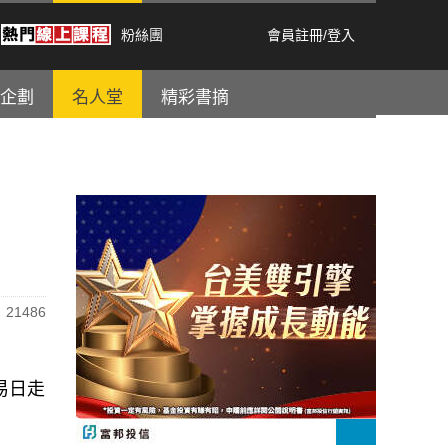
粉絲團
會員註冊
/
登入
企劃
名人堂
精彩書摘
21486
易日走