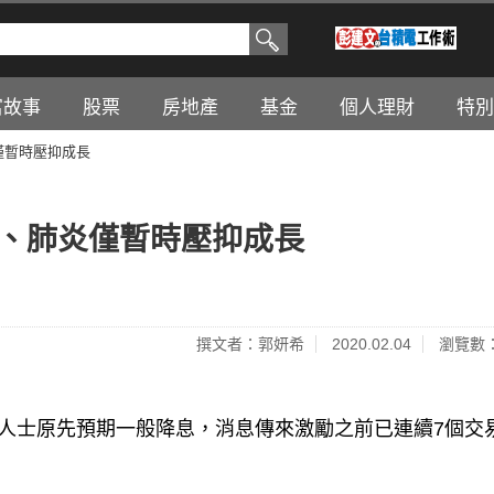
富故事
股票
房地產
基金
個人理財
特別
僅暫時壓抑成長
火、肺炎僅暫時壓抑成長
撰文者：郭妍希
2020.02.04
瀏覽數：
場人士原先預期一般降息，消息傳來激勵之前已連續7個交