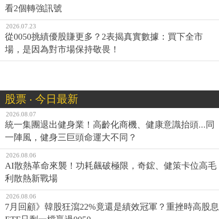
看2個轉強訊號
2026.07.23
從0050挑績優股賺更多？2表揭真實數據：買下全市
場，是因為對市場保持敬畏！
股票 ‧ 今日最新
2026.08.07
統一集團退出健身業！高齡化商機、健康意識抬頭...同
一陣風，健身三巨頭命運大不同？
2026.08.06
AI散熱革命來襲！功耗飆破極限，奇鋐、健策卡位高毛
利散熱新戰場
2026.08.06
7月回顧》韓股狂瀉22%竟還是績效冠軍？重挫時高股息