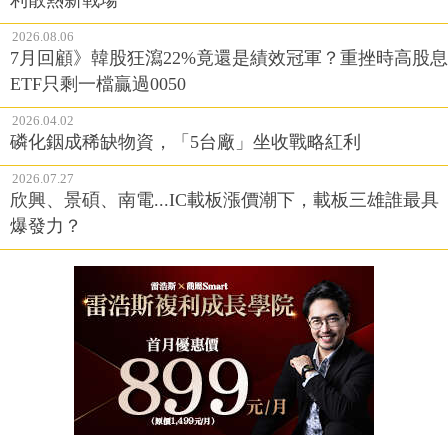
2026.08.06
7月回顧》韓股狂瀉22%竟還是績效冠軍？重挫時高股息
ETF只剩一檔贏過0050
2026.04.02
磷化銦成稀缺物資，「5台廠」坐收戰略紅利
2026.07.27
欣興、景碩、南電...IC載板漲價潮下，載板三雄誰最具
爆發力？