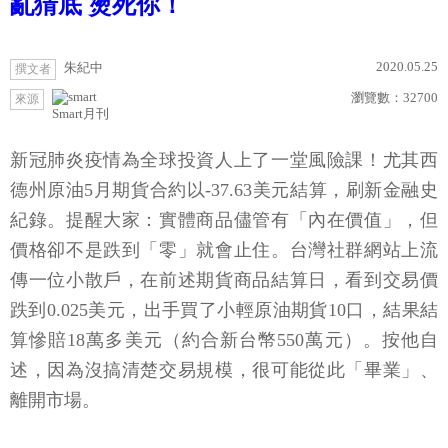
亂猜底 燙死你！
2020.05.25
朱紀中
撰文者
瀏覽數：
32700
來源
Smart月刊
新冠肺炎疫情為全球投資人上了一堂風險課！尤其西
德州原油5月期貨合約以-37.63美元結算，刷新金融史
紀錄。提醒大家：實體商品儘管有「內在價值」，但
價格卻不是跌到「零」就會止住。台灣社群網站上流
傳一位小散戶，在前述期貨商品結算日，看到交易價
跌到0.025美元，出手買了小輕原油期貨10口，結果結
算慘賠18萬多美元（約合新台幣550萬元）。按他自
述，因為沒搞清楚交易規模，很可能從此「畢業」、
離開市場。