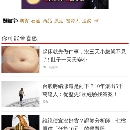
關鍵字:
期貨
石油
商品
原油
投資人
追蹤
etf
你可能會喜歡
PR
起床就先做件事，沒三天小腹就不見
了! 肚子一天天變小！
PR・新素簡
台股將續漲還是向下？10年滾出5千
萬達人：從歷史5次經驗找答案！
股市
誰說便宜沒好貨？證券分析師：七檔
股價「低於10元」的優質股