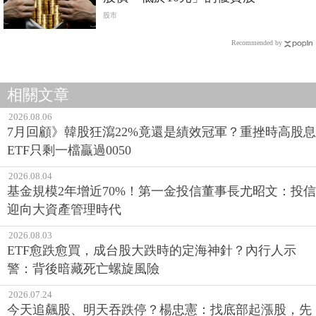
股市
Recommended by
相關文章
2026.08.06
7月回顧》韓股狂瀉22%竟還是績效冠軍？重挫時高股息
ETF只剩一檔贏過0050
2026.08.04
基金規模2年增近70%！第一金投信董事長尤昭文：投信
迎向大資產管理時代
2026.08.03
ETF愈跌愈買，成台股大跌時的定海神針？內行人示
警：背後暗藏死亡螺旋風險
2026.07.24
今天追飆股、明天吞跌停？楊忠憲：找底部起漲股，先