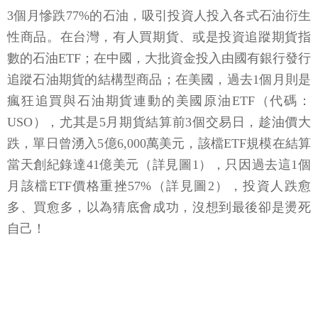
3個月慘跌77%的石油，吸引投資人投入各式石油衍生
性商品。在台灣，有人買期貨、或是投資追蹤期貨指
數的石油ETF；在中國，大批資金投入由國有銀行發行
追蹤石油期貨的結構型商品；在美國，過去1個月則是
瘋狂追買與石油期貨連動的美國原油ETF（代碼：
USO），尤其是5月期貨結算前3個交易日，趁油價大
跌，單日曾湧入5億6,000萬美元，該檔ETF規模在結算
當天創紀錄達41億美元（詳見圖1），只因過去這1個
月該檔ETF價格重挫57%（詳見圖2），投資人跌愈
多、買愈多，以為猜底會成功，沒想到最後卻是燙死
自己！