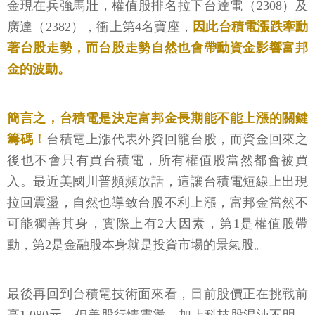
金現在兵強馬壯，權值股排名拉下台達電（2308）及
廣達（2382），衝上第4名寶座，
因此台積電漲跌牽動
著台股走勢，而台股走勢自然也會帶動資金影響富邦
金的波動。
簡言之，台積電是決定富邦金長期能不能上漲的關鍵
籌碼！
台積電上漲代表外資回籠台股，而資金回來之
後也不會只有買台積電，所有權值股當然都會被買
入。最近美國川普頻頻放話，這讓台積電短線上出現
拉回震盪，自然也導致台股不利上漲，富邦金當然不
可能獨善其身，實際上有2大因素，第1是權值股帶
動，第2是金融股本身就是投資市場的景氣股。
最後再回到台積電技術面來看，目前股價正在挑戰前