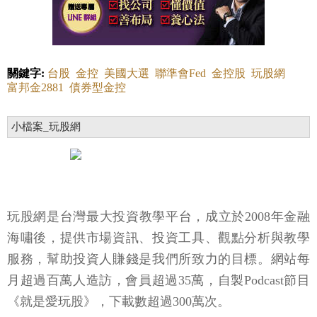
關鍵字:
台股
金控
美國大選
聯準會Fed
金控股
玩股網
富邦金2881
債券型金控
小檔案_玩股網
玩股網是台灣最大投資教學平台，成立於2008年金融
海嘯後，提供市場資訊、投資工具、觀點分析與教學
服務，幫助投資人賺錢是我們所致力的目標。網站每
月超過百萬人造訪，會員超過35萬，自製Podcast節目
《就是愛玩股》，下載數超過300萬次。