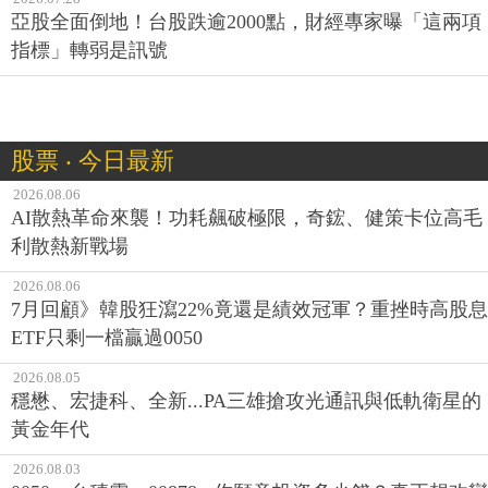
亞股全面倒地！台股跌逾2000點，財經專家曝「這兩項
指標」轉弱是訊號
股票 ‧ 今日最新
2026.08.06
AI散熱革命來襲！功耗飆破極限，奇鋐、健策卡位高毛
利散熱新戰場
2026.08.06
7月回顧》韓股狂瀉22%竟還是績效冠軍？重挫時高股息
ETF只剩一檔贏過0050
2026.08.05
穩懋、宏捷科、全新...PA三雄搶攻光通訊與低軌衛星的
黃金年代
2026.08.03