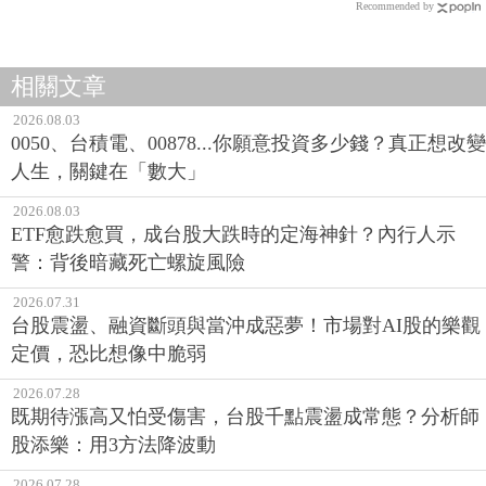
Recommended by
相關文章
2026.08.03
0050、台積電、00878...你願意投資多少錢？真正想改變
人生，關鍵在「數大」
2026.08.03
ETF愈跌愈買，成台股大跌時的定海神針？內行人示
警：背後暗藏死亡螺旋風險
2026.07.31
台股震盪、融資斷頭與當沖成惡夢！市場對AI股的樂觀
定價，恐比想像中脆弱
2026.07.28
既期待漲高又怕受傷害，台股千點震盪成常態？分析師
股添樂：用3方法降波動
2026.07.28