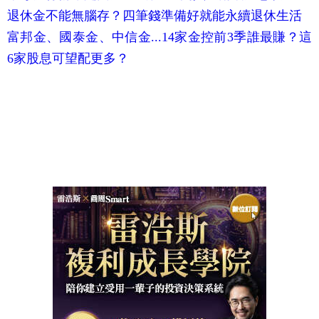
退休金不能無腦存？四筆錢準備好就能永續退休生活
富邦金、國泰金、中信金...14家金控前3季誰最賺？這
6家股息可望配更多？