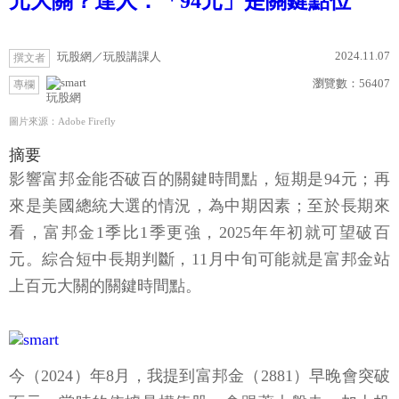
元大關？達人：「94元」是關鍵點位
2024.11.07
玩股網／玩股講課人
撰文者
瀏覽數：
56407
專欄
玩股網
圖片來源：Adobe Firefly
摘要
影響富邦金能否破百的關鍵時間點，短期是94元；再
來是美國總統大選的情況，為中期因素；至於長期來
看，富邦金1季比1季更強，2025年年初就可望破百
元。綜合短中長期判斷，11月中旬可能就是富邦金站
上百元大關的關鍵時間點。
今（2024）年8月，我提到富邦金（2881）早晚會突破