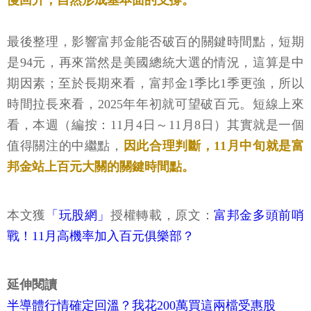
慢回升，自然形成基本面的支撐。
最後整理，影響富邦金能否破百的關鍵時間點，短期
是94元，再來當然是美國總統大選的情況，這算是中
期因素；至於長期來看，富邦金1季比1季更強，所以
時間拉長來看，2025年年初就可望破百元。短線上來
看，本週（編按：11月4日～11月8日）其實就是一個
值得關注的中繼點，
因此合理判斷，11月中旬就是富
邦金站上百元大關的關鍵時間點。
本文獲
「玩股網」
授權轉載，原文：
富邦金多頭前哨
戰！11月高機率加入百元俱樂部？
延伸閱讀
半導體行情確定回溫？我花200萬買這兩檔受惠股