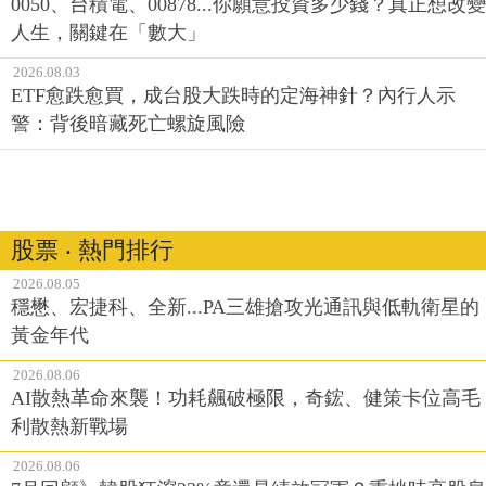
0050、台積電、00878...你願意投資多少錢？真正想改變
人生，關鍵在「數大」
2026.08.03
ETF愈跌愈買，成台股大跌時的定海神針？內行人示
警：背後暗藏死亡螺旋風險
股票 ‧ 熱門排行
2026.08.05
穩懋、宏捷科、全新...PA三雄搶攻光通訊與低軌衛星的
黃金年代
2026.08.06
AI散熱革命來襲！功耗飆破極限，奇鋐、健策卡位高毛
利散熱新戰場
2026.08.06