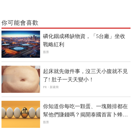
你可能會喜歡
磷化銦成稀缺物資，「5台廠」坐收
戰略紅利
股票
PR
起床就先做件事，沒三天小腹就不見
了! 肚子一天天變小！
PR・新素簡
你知道你每吃一顆蛋、一塊雞排都在
幫他們賺錢嗎？揭開泰國首富卜蜂集
團「富過4代」的祕密
股票