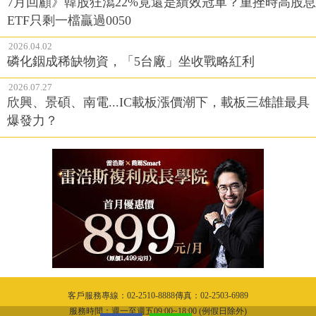
7月回顧》韓股狂瀉22%竟還是績效冠軍？重挫時高股息
ETF只剩一檔贏過0050
2026.04.02
磷化銦成稀缺物資，「5台廠」坐收戰略紅利
2026.07.27
欣興、景碩、南電...IC載板漲價潮下，載板三雄誰最具
爆發力？
客戶服務專線：02-2510-8888傳真：02-2503-6989
服務時間：週一至週五09:00~18:00 (例假日除外)