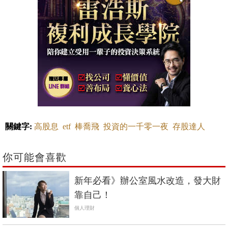
關鍵字:
高股息
etf
棒喬飛
投資的一千零一夜
存股達人
你可能會喜歡
新年必看》辦公室風水改造，發大財
靠自己！
個人理財