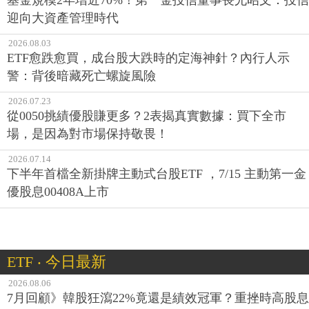
迎向大資產管理時代
2026.08.03
ETF愈跌愈買，成台股大跌時的定海神針？內行人示
警：背後暗藏死亡螺旋風險
2026.07.23
從0050挑績優股賺更多？2表揭真實數據：買下全市
場，是因為對市場保持敬畏！
2026.07.14
下半年首檔全新掛牌主動式台股ETF ，7/15 主動第一金
優股息00408A上市
ETF ‧ 今日最新
2026.08.06
7月回顧》韓股狂瀉22%竟還是績效冠軍？重挫時高股息