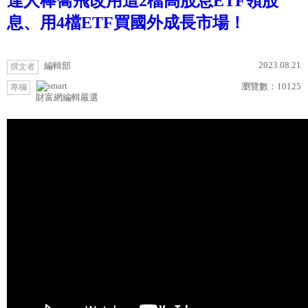
達人棒喬飛改用這2檔高股息ETF領股
息、用4檔ETF買國外成長市場！
2023.08.21
編輯部
撰文者
瀏覽數：
10125
專欄
財富網編輯嚴選