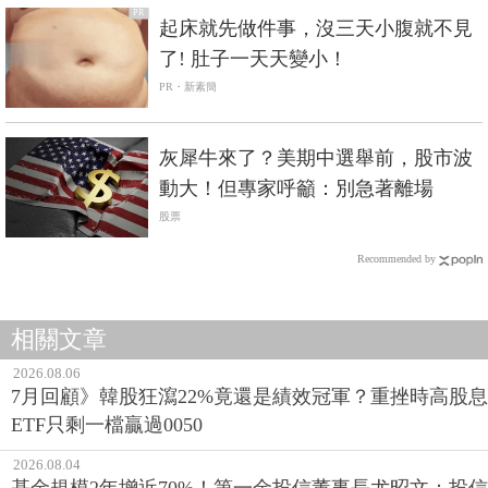
PR
起床就先做件事，沒三天小腹就不見
了! 肚子一天天變小！
PR・新素簡
灰犀牛來了？美期中選舉前，股市波
動大！但專家呼籲：別急著離場
股票
Recommended by
相關文章
2026.08.06
7月回顧》韓股狂瀉22%竟還是績效冠軍？重挫時高股息
ETF只剩一檔贏過0050
2026.08.04
基金規模2年增近70%！第一金投信董事長尤昭文：投信