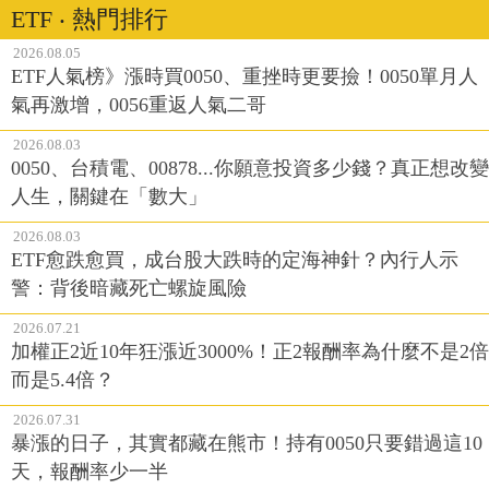
ETF ‧ 熱門排行
2026.08.05
ETF人氣榜》漲時買0050、重挫時更要撿！0050單月人
氣再激增，0056重返人氣二哥
2026.08.03
0050、台積電、00878...你願意投資多少錢？真正想改變
人生，關鍵在「數大」
2026.08.03
ETF愈跌愈買，成台股大跌時的定海神針？內行人示
警：背後暗藏死亡螺旋風險
2026.07.21
加權正2近10年狂漲近3000%！正2報酬率為什麼不是2倍
而是5.4倍？
2026.07.31
暴漲的日子，其實都藏在熊市！持有0050只要錯過這10
天，報酬率少一半