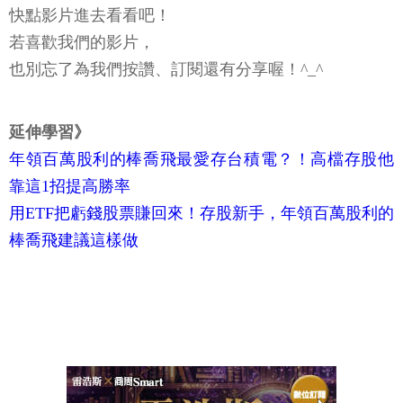
快點影片進去看看吧！
若喜歡我們的影片，
也別忘了為我們按讚、訂閱還有分享喔！^_^
延伸學習》
年領百萬股利的棒喬飛最愛存台積電？！高檔存股他
靠這1招提高勝率
用ETF把虧錢股票賺回來！存股新手，年領百萬股利的
棒喬飛建議這樣做