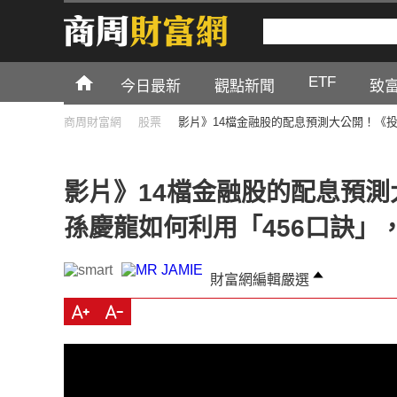
ETF
今日最新
觀點新聞
致
商周財富網
股票
影片》14檔金融股的配息預測大公開！《
影片》14檔金融股的配息預
孫慶龍如何利用「456口訣」
財富網編輯嚴選