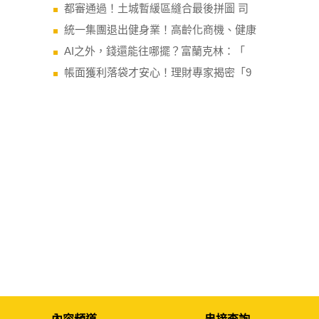
都審通過！土城暫緩區縫合最後拼圖 司
統一集團退出健身業！高齡化商機、健康
AI之外，錢還能往哪擺？富蘭克林：「
帳面獲利落袋才安心！理財專家揭密「9