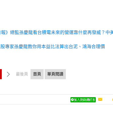
日報》總監孫慶龍看台積電未來的營運靠什麼再發威？中
選股專家孫慶龍教你用本益比法算出台泥、鴻海合理價
最後頁
首頁
單頁閱讀