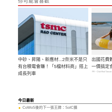
你可能會喜歡
中砂、昇陽、新應材...2奈米不是只
出國花費
有台積電會賺！「5檔材料商」搭上
一價搞定
PR・Club Med Taiwan
成長列車
今日最新
CoWoS後的下一張王牌：SoIC擴