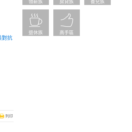
領薪族
房貸族
養兒族
退休族
高手區
美對抗
列印