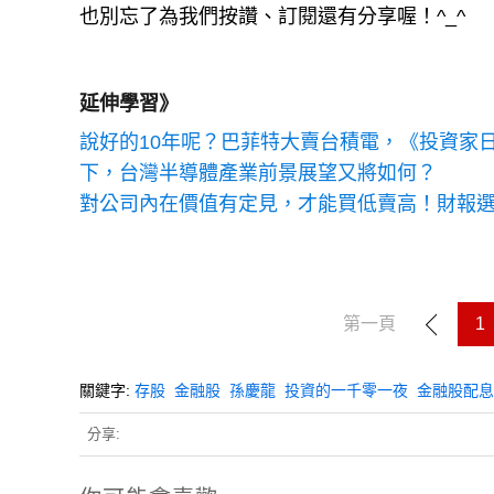
也別忘了為我們按讚、訂閱還有分享喔！^_^
延伸學習》
說好的10年呢？巴菲特大賣台積電，《投資家
下，台灣半導體產業前景展望又將如何？
對公司內在價值有定見，才能買低賣高！財報
第一頁
1
關鍵字:
存股
金融股
孫慶龍
投資的一千零一夜
金融股配息
分享: