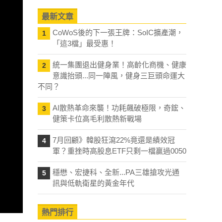
最新文章
CoWoS後的下一張王牌：SoIC擴產潮，
1
「這3檔」最受惠！
統一集團退出健身業！高齡化商機、健康
2
意識抬頭...同一陣風，健身三巨頭命運大
不同？
AI散熱革命來襲！功耗飆破極限，奇鋐、
3
健策卡位高毛利散熱新戰場
7月回顧》韓股狂瀉22%竟還是績效冠
4
軍？重挫時高股息ETF只剩一檔贏過0050
穩懋、宏捷科、全新...PA三雄搶攻光通
5
訊與低軌衛星的黃金年代
熱門排行