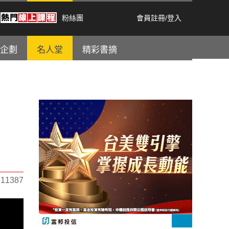
粉絲團
會員註冊
/
登入
企劃
名人堂
精彩書摘
1387