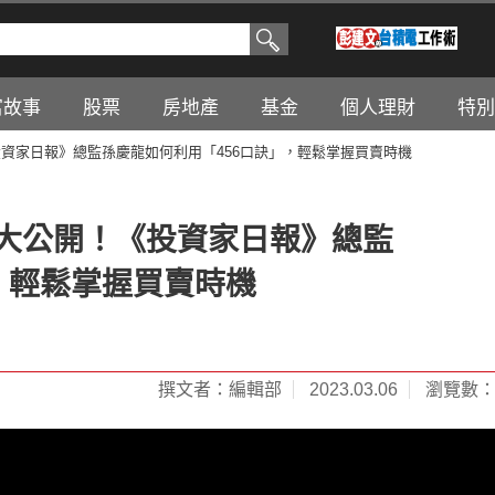
富故事
股票
房地產
基金
個人理財
特別
投資家日報》總監孫慶龍如何利用「456口訣」，輕鬆掌握買賣時機
測大公開！《投資家日報》總監
，輕鬆掌握買賣時機
撰文者：編輯部
2023.03.06
瀏覽數：1