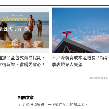
難抓？全包式海島假期，
不只降價賣成本還增長？特斯
食宿玩樂，省錢更省心！
季表現令人失望
Recommended by
相關文章
走過股債雙跌、一度暫停配息的凱基金，