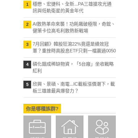
穩懋、宏捷科、全新...PA三雄搶攻光通
1
訊與低軌衛星的黃金年代
AI散熱革命來襲！功耗飆破極限，奇鋐、
2
健策卡位高毛利散熱新戰場
7月回顧》韓股狂瀉22%竟還是績效冠
3
軍？重挫時高股息ETF只剩一檔贏過0050
磷化銦成稀缺物資，「5台廠」坐收戰略
4
紅利
欣興、景碩、南電...IC載板漲價潮下，載
5
板三雄誰最具爆發力？
你是哪種族群?