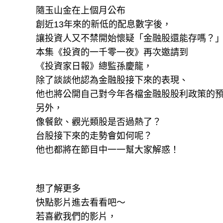
隨玉山金在上個月公布
創近13年來的新低的配息數字後，
讓投資人又不禁開始懷疑「金融股還能存嗎？
本集《投資的一千零一夜》再次邀請到
《投資家日報》總監孫慶龍，
除了談談他認為金融股接下來的表現、
他也將公開自己對今年各檔金融股股利政策的
另外，
像餐飲、觀光類股是否過熱了？
台股接下來的走勢會如何呢？
他也都將在節目中一一幫大家解惑！
想了解更多
快點影片進去看看吧～
若喜歡我們的影片，