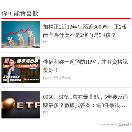
你可能會喜歡
加權正2近10年狂漲近3000%！正2報
酬率為什麼不是2倍而是5.4倍？
ETF
PR
伴侶和妳一起預防HPV，才有資格說
愛妳！
PR・台灣癌症基金會
0050、SPY...買在最高點，5年後反而
賺最多？數據找答案：這3件事很重
要
ETF
Recommended by