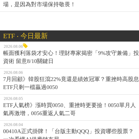
場，是因為對市場保持敬畏！
ETF ‧ 今日最新
2026.08.06
帳面獲利落袋才安心！理財專家揭密「9%攻守兼備」投
資術 留意8/10關鍵日
2026.08.06
7月回顧》韓股狂瀉22%竟還是績效冠軍？重挫時高股息
ETF只剩一檔贏過0050
2026.08.05
ETF人氣榜》漲時買0050、重挫時更要撿！0050單月人
氣再激增，0056重返人氣二哥
2026.08.04
00410A正式掛牌！「台版主動QQQ」投資哪些股票？