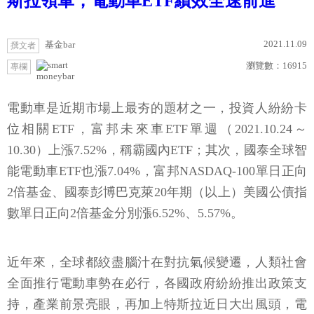
斯拉領軍，電動車ETF績效全速前進
2021.11.09
基金bar
撰文者
瀏覽數：
16915
專欄
moneybar
電動車是近期市場上最夯的題材之一，投資人紛紛卡
位相關ETF，富邦未來車ETF單週（2021.10.24～
10.30）上漲7.52%，稱霸國內ETF；其次，國泰全球智
能電動車ETF也漲7.04%，富邦NASDAQ-100單日正向
2倍基金、國泰彭博巴克萊20年期（以上）美國公債指
數單日正向2倍基金分別漲6.52%、5.57%。
近年來，全球都絞盡腦汁在對抗氣候變遷，人類社會
全面推行電動車勢在必行，各國政府紛紛推出政策支
持，產業前景亮眼，再加上特斯拉近日大出風頭，電