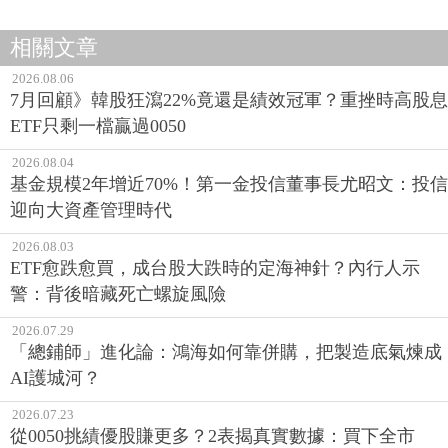
相關文章
2026.08.06
7月回顧》韓股狂瀉22%竟還是績效冠軍？重挫時高股息
ETF只剩一檔贏過0050
2026.08.04
基金規模2年增近70%！第一金投信董事長尤昭文：投信
迎向大資產管理時代
2026.08.03
ETF愈跌愈買，成台股大跌時的定海神針？內行人示
警：背後暗藏死亡螺旋風險
2026.07.29
「總鋪師」進化論：鴻海如何靠併購，把製造底氣煉成
AI護城河？
2026.07.23
從0050挑績優股賺更多？2表揭真實數據：買下全市