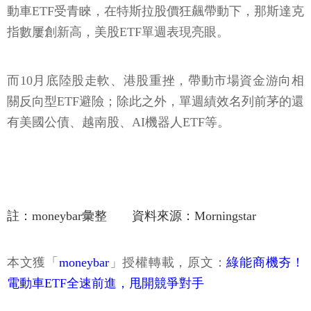
動車ETF受青睞，在特斯拉股價狂飆帶動下，那斯達克
指數屢創新高，美股ETF單週表現亮眼。
而10月底陸股走軟、港股重挫，帶動市場資金游向相
關反向型ETF避險；除此之外，單週績效名列前茅的還
有美國公債、越南股、AI機器人ETF等。
註：moneybar彙整 資料來源：Morningstar
本文獲「
moneybar
」授權轉載，原文：
綠能商機夯！
電動車ETF全速前進，甩開競爭對手