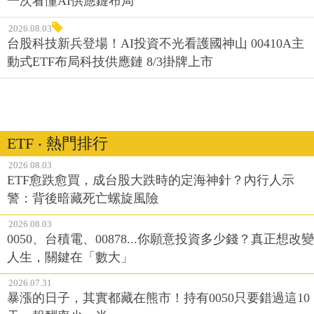
一次看懂AI供應鏈布局
2026.08.03
台股科技新兵登場！AI投資不光看護國神山 00410A主
動式ETF布局科技供應鏈 8/3掛牌上市
ETF ‧ 熱門排行
2026.08.03
ETF愈跌愈買，成台股大跌時的定海神針？內行人示
警：背後暗藏死亡螺旋風險
2026.08.03
0050、台積電、00878...你願意投資多少錢？真正想改變
人生，關鍵在「數大」
2026.07.31
暴漲的日子，其實都藏在熊市！持有0050只要錯過這10