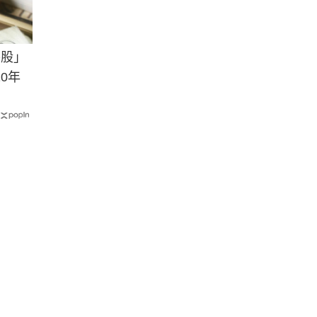
牛股」
0年