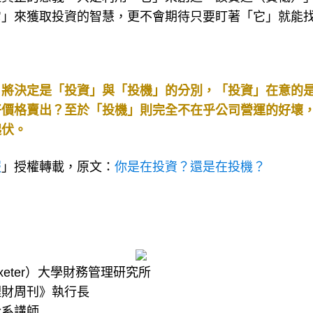
但真正的意義，只是利用「它」來創造「該買進（買低）
它」來獲取投資的智慧，更不會期待只要盯著「它」就能
，將決定是「投資」與「投機」的分別，「投資」在意的
好價格賣出？至於「投機」則完全不在乎公司營運的好壞
起伏。
報
」授權轉載，原文：
你是在投資？還是在投機？
eter）大學財務管理研究所
理財周刊》執行長