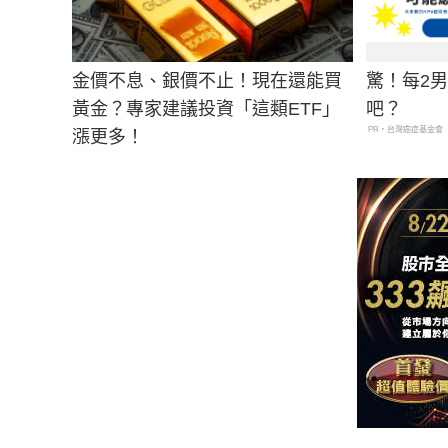
金價不息、銀價不止！現在還能買
驚！每2
黃金？專家建議投資「這類ETF」
吧？
PR・台灣癌症基金會
漲更多！