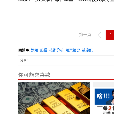
現職：《投資家日報》總監、致理科技大學財
第一頁
1
關鍵字:
選股
股價
技術分析
股票投資
孫慶龍
分享:
你可能會喜歡