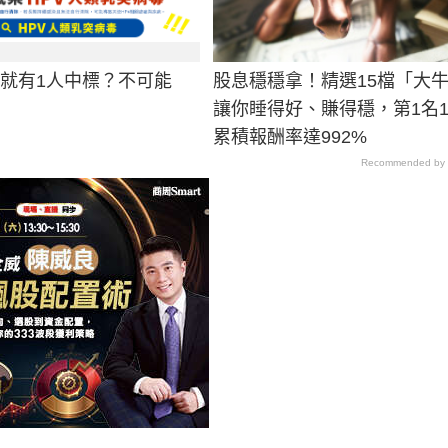
男就有1人中標？不可能
股息穩穩拿！精選15檔「大
讓你睡得好、賺得穩，第1名1
累積報酬率達992%
Recommended by