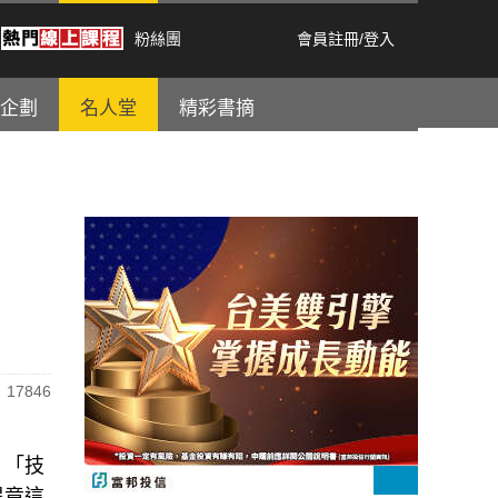
粉絲團
會員註冊
/
登入
企劃
名人堂
精彩書摘
17846
：「技