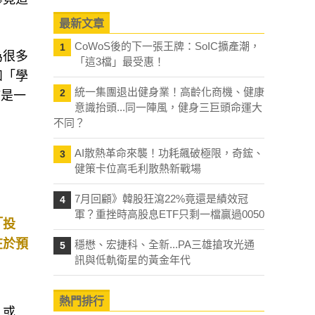
畢竟這
最新文章
CoWoS後的下一張王牌：SoIC擴產潮，
1
「這3檔」最受惠！
為很多
如「學
統一集團退出健身業！高齡化商機、健康
2
意識抬頭...同一陣風，健身三巨頭命運大
該是一
不同？
AI散熱革命來襲！功耗飆破極限，奇鋐、
3
健策卡位高毛利散熱新戰場
7月回顧》韓股狂瀉22%竟還是績效冠
4
軍？重挫時高股息ETF只剩一檔贏過0050
「投
穩懋、宏捷科、全新...PA三雄搶攻光通
5
在於預
訊與低軌衛星的黃金年代
熱門排行