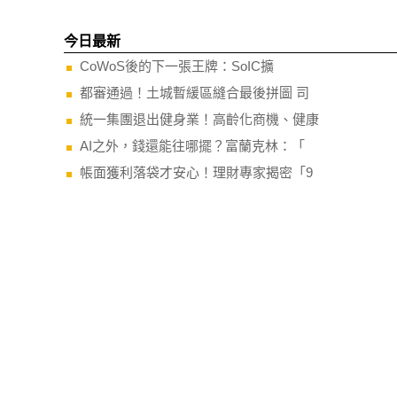
今日最新
CoWoS後的下一張王牌：SoIC擴
都審通過！土城暫緩區縫合最後拼圖 司
統一集團退出健身業！高齡化商機、健康
AI之外，錢還能往哪擺？富蘭克林：「
帳面獲利落袋才安心！理財專家揭密「9