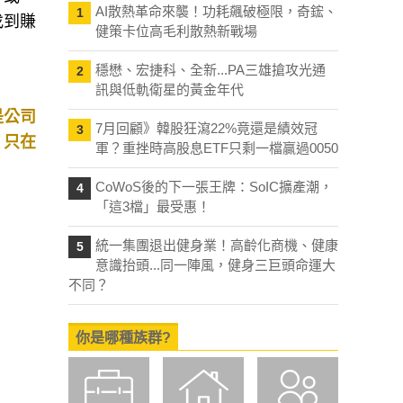
AI散熱革命來襲！功耗飆破極限，奇鋐、
1
」或
健策卡位高毛利散熱新戰場
找到賺
穩懋、宏捷科、全新...PA三雄搶攻光通
2
訊與低軌衛星的黃金年代
7月回顧》韓股狂瀉22%竟還是績效冠
3
是公司
軍？重挫時高股息ETF只剩一檔贏過0050
，只在
CoWoS後的下一張王牌：SoIC擴產潮，
4
「這3檔」最受惠！
統一集團退出健身業！高齡化商機、健康
5
意識抬頭...同一陣風，健身三巨頭命運大
不同？
你是哪種族群?