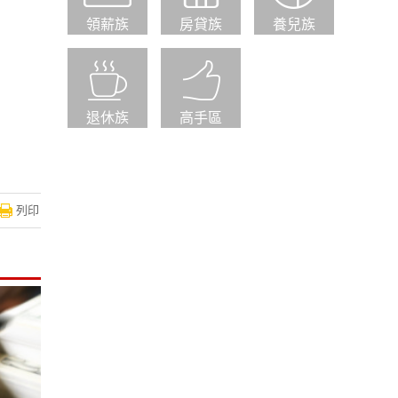
領薪族
房貸族
養兒族
退休族
高手區
列印