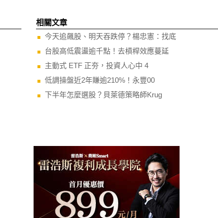
相關文章
今天追飆股、明天吞跌停？楊忠憲：找底
台股高低震盪逾千點！去槓桿效應蔓延
主動式 ETF 正夯，投資人心中 4
低調操盤近2年賺逾210%！永豐00
下半年怎麼選股？貝萊德策略師Krug