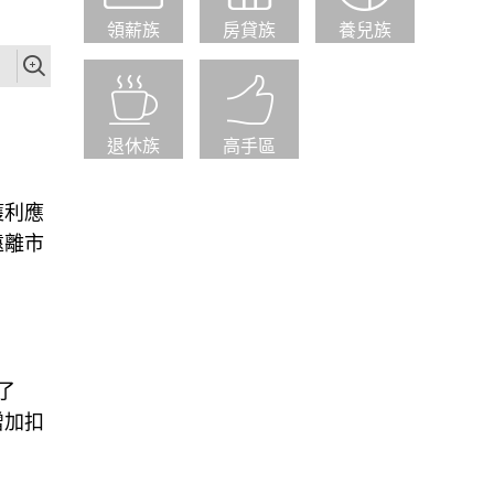
領薪族
房貸族
養兒族
退休族
高手區
獲利應
遠離市
了
增加扣