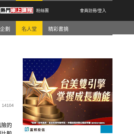
粉絲團
會員註冊
/
登入
企劃
名人堂
精彩書摘
14104
風險的