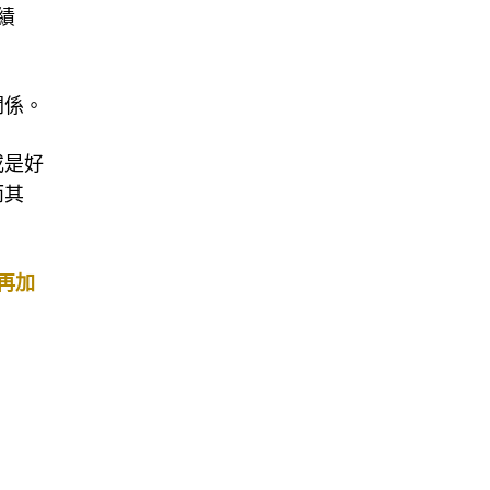
績
關係。
或是好
而其
再加