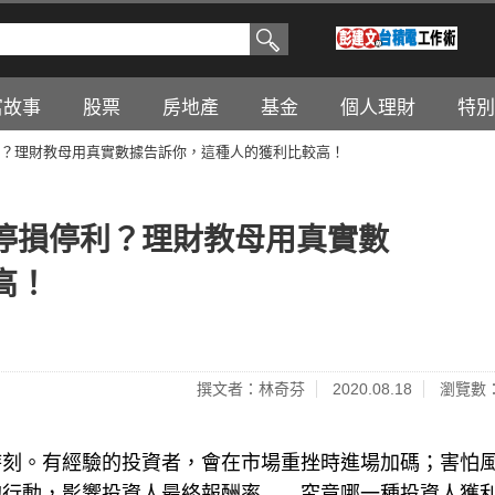
富故事
股票
房地產
基金
個人理財
特別
？理財教母用真實數據告訴你，這種人的獲利比較高！
停損停利？理財教母用真實數
高！
撰文者：林奇芬
2020.08.18
瀏覽數：
時刻。有經驗的投資者，會在市場重挫時進場加碼；害怕