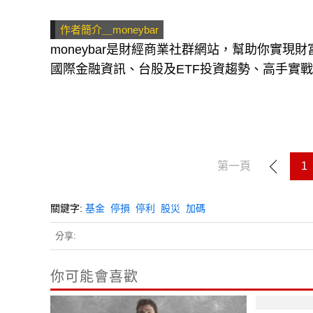
作者簡介＿moneybar
moneybar是財經商業社群網站，幫助你實
國際金融資訊、台股及ETF投資趨勢、高手實
第一頁
1
關鍵字:
基金
停損
停利
股災
加碼
分享:
你可能會喜歡