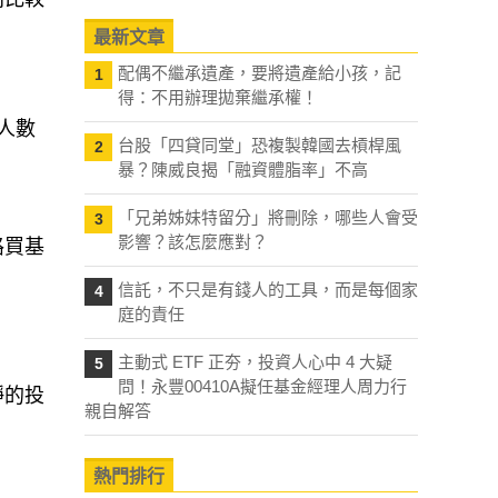
利比較
最新文章
配偶不繼承遺產，要將遺產給小孩，記
1
得：不用辦理拋棄繼承權！
台股「四貸同堂」恐複製韓國去槓桿風
2
人數
暴？陳威良揭「融資體脂率」不高
「兄弟姊妹特留分」將刪除，哪些人會受
3
影響？該怎麼應對？
路買基
信託，不只是有錢人的工具，而是每個家
4
庭的責任
主動式 ETF 正夯，投資人心中 4 大疑
5
問！永豐00410A擬任基金經理人周力行
親自解答
靜的投
熱門排行