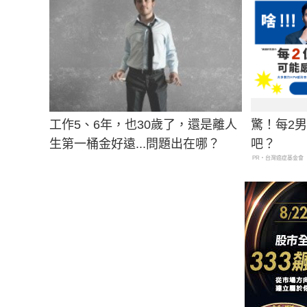
工作5、6年，也30歲了，還是離人
驚！每2
生第一桶金好遠...問題出在哪？
吧？
PR・台灣癌症基金會