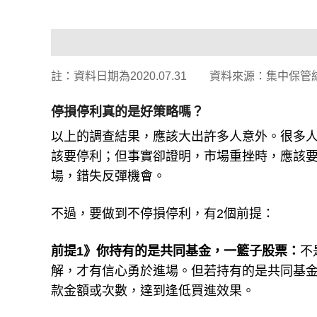
註：資料日期為2020.07.31 資料來源：集中保管
停損停利真的是好策略嗎？
以上的調查結果，應該大出許多人意外。很多
該要停利；但事實卻證明，市場重挫時，應該
場，錯失反彈機會。
不過，要做到不停損停利，有2個前提：
前提1》你持有的是共同基金，一籃子股票：
不
解，才有信心勇於進場。但若持有的是共同基
款金額或次數，達到逢低買進效果。