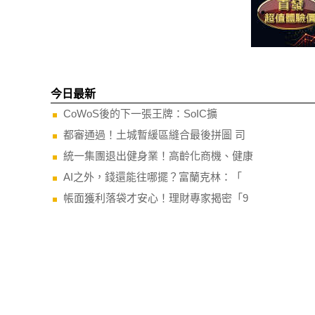
今日最新
CoWoS後的下一張王牌：SoIC擴
都審通過！土城暫緩區縫合最後拼圖 司
統一集團退出健身業！高齡化商機、健康
AI之外，錢還能往哪擺？富蘭克林：「
帳面獲利落袋才安心！理財專家揭密「9