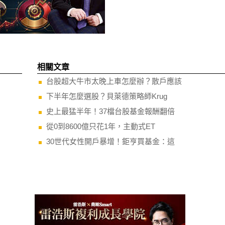
相關文章
台股超大牛市太晚上車怎麼辦？散戶應該
下半年怎麼選股？貝萊德策略師Krug
史上最猛半年！37檔台股基金報酬翻倍
從0到8600億只花1年，主動式ET
30世代女性開戶暴增！鉅亨買基金：這