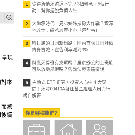
覺得負債永遠還不完？3個轉念、5個行
1
動，幫你擺脫負債人生
大繼承時代，兄弟姊妹搶房大作戰？資深
2
地政士：繼承房產小心「這些事」！
哈日族的日圓新出路！國內首張日圓計價
3
終身壽險，宣告利率喊到3%
颱風天停班有支薪嗎？居家辦公的上班族
4
，呈現
可以放颱風假嗎？勞動法專家這樣說
主動式 ETF 正夯，投資人心中 4 大疑
5
問！永豐00410A擬任基金經理人周力行
相對來
親自解答
你是哪種族群?
；而減
到後續