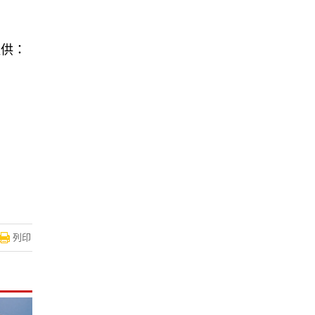
提供：
！
列印