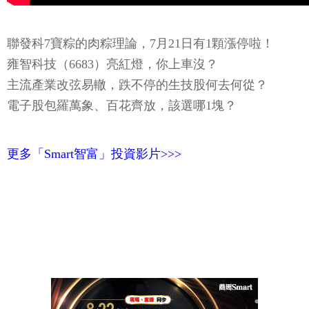
聯發科7寶粽的肉粽理論，7月21日有1顆漲停啦！
雍智科技（6683）亮紅燈，你上車沒？
主流產業改弦易轍，跌不停的生技股何去何從？
電子股包羅萬象、百花齊放，該選哪1塊？
更多「Smart智富」投資影片>>>