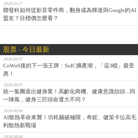
2026.03.27
聯發科如何從影音零件商，翻身成為輝達與Google的AI
盟友？目標價怎麼看？
股票 ‧ 今日最新
2026.08.07
CoWoS後的下一張王牌：SoIC擴產潮，「這3檔」最受
惠！
2026.08.07
統一集團退出健身業！高齡化商機、健康意識抬頭...同
一陣風，健身三巨頭命運大不同？
2026.08.06
AI散熱革命來襲！功耗飆破極限，奇鋐、健策卡位高毛
利散熱新戰場
2026.08.06