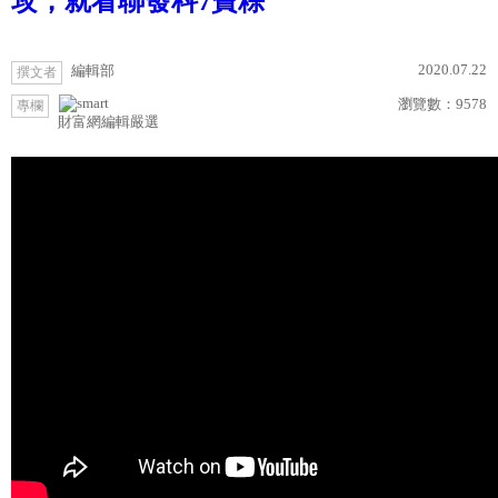
攻，就看聯發科7寶粽
2020.07.22
編輯部
撰文者
瀏覽數：
9578
專欄
財富網編輯嚴選