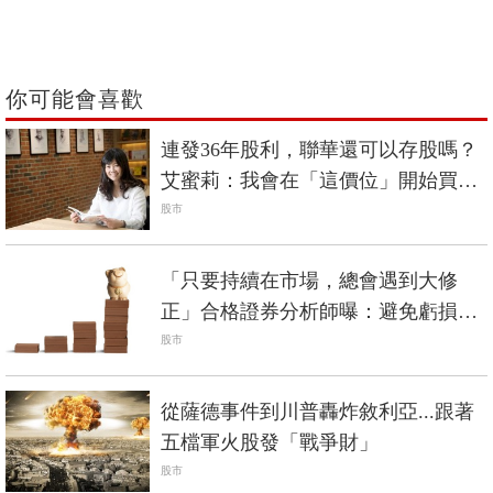
你可能會喜歡
連發36年股利，聯華還可以存股嗎？
艾蜜莉：我會在「這價位」開始買
進...
股市
「只要持續在市場，總會遇到大修
正」合格證券分析師曝：避免虧損的
2祕密心法
股市
從薩德事件到川普轟炸敘利亞...跟著
五檔軍火股發「戰爭財」
股市