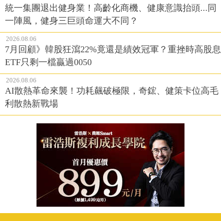
統一集團退出健身業！高齡化商機、健康意識抬頭...同
一陣風，健身三巨頭命運大不同？
2026.08.06
7月回顧》韓股狂瀉22%竟還是績效冠軍？重挫時高股息
ETF只剩一檔贏過0050
2026.08.06
AI散熱革命來襲！功耗飆破極限，奇鋐、健策卡位高毛
利散熱新戰場