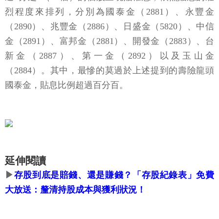
烈程度來排列，分別為國泰金（2881）、永豐金
（2890）、兆豐金（2886）、日盛金（5820）、中信
金（2891）、富邦金（2881）、開發金（2883）、台
新金（2887）、第一金（2892）以及玉山金
（2884）。其中，最慘的莫過於上述提到的壽險龍頭
國泰金，貼息比例超過百分百。
延伸閱讀
▶
存股到底是賠錢、還是賺錢？「存股紀錄表」免費
大放送：釐清持股成本與獲利狀況！