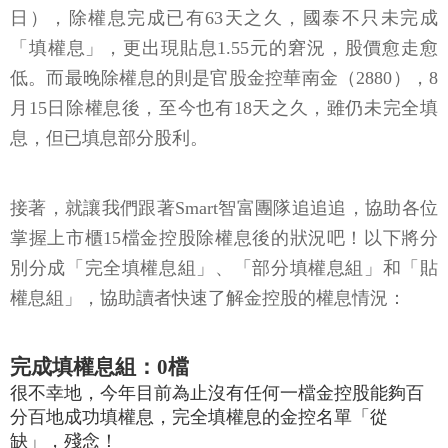
日），除權息完成已有63天之久，國泰不只未完成
「填權息」，更出現貼息1.55元的窘況，股價愈走愈
低。而最晚除權息的則是官股金控華南金（2880），8
月15日除權息後，至今也有18天之久，雖仍未完全填
息，但已填息部分股利。
接著，就讓我們跟著Smart智富團隊追追追，協助各位
掌握上市櫃15檔金控股除權息後的狀況吧！以下將分
別分成「完全填權息組」、「部分填權息組」和「貼
權息組」，協助讀者快速了解金控股的權息情況：
完成填權息組：0檔
很不幸地，今年目前為止沒有任何一檔金控股能夠百
分百地成功填權息，完全填權息的金控名單「從
缺」，殘念！