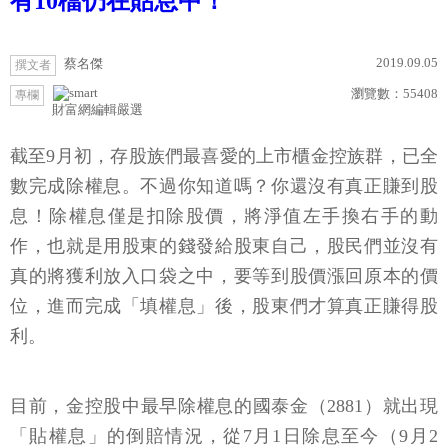
有10檔仍在貼息中！
2019.09.05
蔡名傑
撰文者
瀏覽數：
55408
專欄
財富網編輯嚴選
截至9月初，存股族們最喜愛的上市櫃金控族群，已全
數完成除權息。不過你知道嗎？你還沒有真正賺到股
息！除權息僅是扣除股價，將淨值左手換右手的動
作，也就是用股東的錢發給股東自己，股民們並沒有
真的將獲利放入口袋之中，要等到股價漲回原本的價
位，進而完成「填權息」後，股東們才算真正賺得股
利。
目前，金控股中最早除權息的國泰金（2881）就出現
「貼權息」的倒賠情況，從7月1日除息至今（9月2