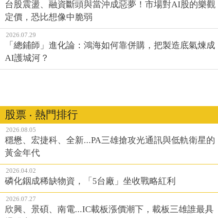
台股震盪、融資斷頭與當沖成惡夢！市場對AI股的樂觀
定價，恐比想像中脆弱
2026.07.29
「總鋪師」進化論：鴻海如何靠併購，把製造底氣煉成
AI護城河？
股票 ‧ 熱門排行
2026.08.05
穩懋、宏捷科、全新...PA三雄搶攻光通訊與低軌衛星的
黃金年代
2026.04.02
磷化銦成稀缺物資，「5台廠」坐收戰略紅利
2026.07.27
欣興、景碩、南電...IC載板漲價潮下，載板三雄誰最具