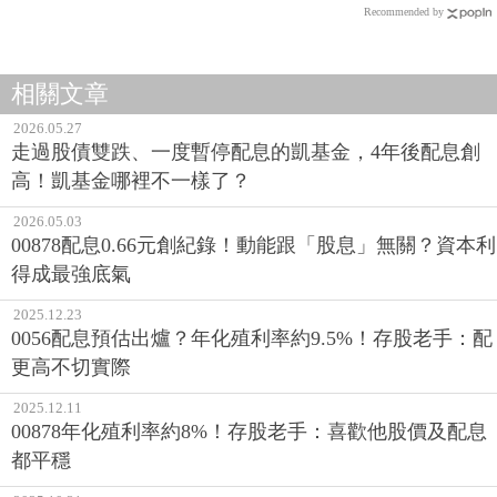
Recommended by
相關文章
2026.05.27
走過股債雙跌、一度暫停配息的凱基金，4年後配息創
高！凱基金哪裡不一樣了？
2026.05.03
00878配息0.66元創紀錄！動能跟「股息」無關？資本利
得成最強底氣
2025.12.23
0056配息預估出爐？年化殖利率約9.5%！存股老手：配
更高不切實際
2025.12.11
00878年化殖利率約8%！存股老手：喜歡他股價及配息
都平穩