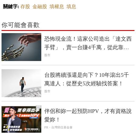
關鍵字:
存股
金融股
填權息
填息
你可能會喜歡
恐怖現金流！這家公司造出「達文西
手臂」，賣一台賺4千萬，從此靠耗
材賺不停...
股市
台股將續漲還是向下？10年滾出5千
萬達人：從歷史5次經驗找答案！
股市
PR
伴侶和妳一起預防HPV，才有資格說
愛妳！
PR・台灣癌症基金會