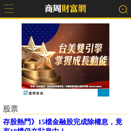
股票
存股熱門》15檔金融股完成除權息，竟