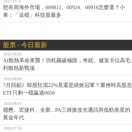
2025.10.31
想布局海外市場，009811、00924、00916怎麼選？小
車：「這檔」科技股最多
股票 ‧ 今日最新
2026.08.06
AI散熱革命來襲！功耗飆破極限，奇鋐、健策卡位高毛
利散熱新戰場
2026.08.06
7月回顧》韓股狂瀉22%竟還是績效冠軍？重挫時高股息
ETF只剩一檔贏過0050
2026.08.05
穩懋、宏捷科、全新...PA三雄搶攻光通訊與低軌衛星的
黃金年代
2026.07.31