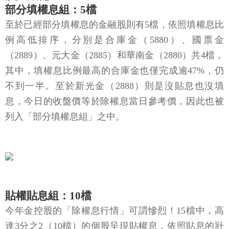
部分填權息組：5檔
至於已經部分填權息的金融股則有5檔，依照填權息比
例高低排序，分別是合庫金（5880）、國票金
（2889）、元大金（2885）和華南金（2880）共4檔，
其中，填權息比例最高的合庫金也僅完成逾47%，仍
不到一半。至於新光金（2888）則是沒貼息也沒填
息，今日的收盤價等於除權息當日參考價，因此也被
列入「部分填權息組」之中。
貼權貼息組：10檔
今年金控股的「除權息行情」可謂慘烈！15檔中，高
達3分之2（10檔）的個股呈現貼權息，依照貼息的壯