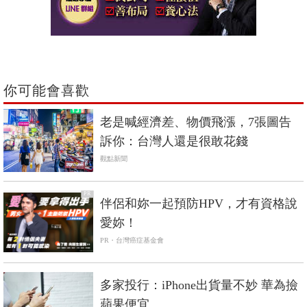
你可能會喜歡
老是喊經濟差、物價飛漲，7張圖告
訴你：台灣人還是很敢花錢
觀點新聞
PR
伴侶和妳一起預防HPV，才有資格說
愛妳！
PR・台灣癌症基金會
多家投行：iPhone出貨量不妙 華為撿
蘋果便宜