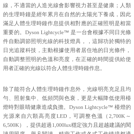
線，不適當的人造光線會影響視力甚至是健康；人類
的生理時鐘是經年累月在自然的太陽光下養成，因此
滿足人體生理時鐘作息提供相對應的正確照明是相當
重要的。Dyson Lightcycle
™
是一台會根據不同日光條
件自動調節照明光線的科技燈具，，這歸功於獨特的
日光追蹤科技，主動根據使用者居住地的日光條件，
自動調整照明的色溫和亮度，在正確的時間提供給使
用者正確的光線以符合人體生理時鐘作息。
除了能符合人體生理時鐘作息外，光線明亮充足且均
勻、照射集中、低頻閃與色衰，更是大幅降低使用檯
燈時對眼睛健康造成負擔。Dyson Lightcycle
™
檯燈的
光源來自六顆高亮度LED，可調整色溫（2,700K～
6,500K），提供超過1,000lux穩定強力且超越建議的閱
讀用照度，舉凡閱讀、精密工作或各式工作情境都適