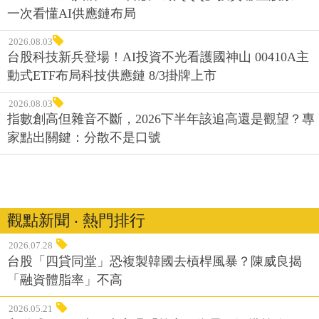
一次看懂AI供應鏈布局
2026.08.03
台股科技新兵登場！AI投資不光看護國神山 00410A主
動式ETF布局科技供應鏈 8/3掛牌上市
2026.08.03
指數創高但雜音不斷，2026下半年該追高還是觀望？專
家點出關鍵：分散不是口號
觀點新聞 ‧ 熱門排行
2026.07.28
台股「四貸同堂」恐複製韓國去槓桿風暴？陳威良揭
「融資體脂率」不高
2026.05.21