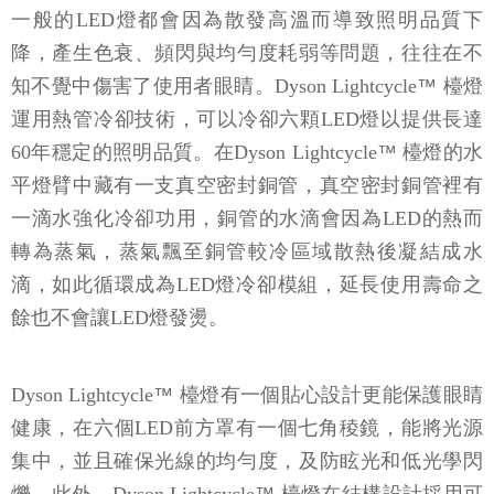
一般的LED燈都會因為散發高溫而導致照明品質下
降，產生色衰、頻閃與均勻度耗弱等問題，往往在不
知不覺中傷害了使用者眼睛。Dyson Lightcycle
™
檯燈
運用熱管冷卻技術，可以冷卻六顆LED燈以提供長達
60年穩定的照明品質。在Dyson Lightcycle
™
檯燈的水
平燈臂中藏有一支真空密封銅管，真空密封銅管裡有
一滴水強化冷卻功用，銅管的水滴會因為LED的熱而
轉為蒸氣，蒸氣飄至銅管較冷區域散熱後凝結成水
滴，如此循環成為LED燈冷卻模組，延長使用壽命之
餘也不會讓LED燈發燙。
Dyson Lightcycle
™
檯燈有一個貼心設計更能保護眼睛
健康，在六個LED前方罩有一個七角稜鏡，能將光源
集中，並且確保光線的均勻度，及防眩光和低光學閃
爍。此外，Dyson Lightcycle
™
檯燈在結構設計採用可