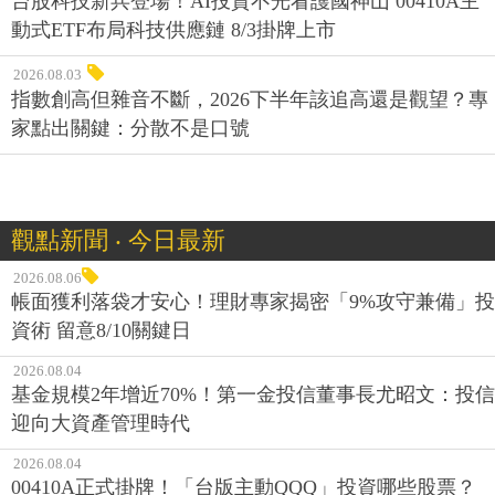
台股科技新兵登場！AI投資不光看護國神山 00410A主
動式ETF布局科技供應鏈 8/3掛牌上市
2026.08.03
指數創高但雜音不斷，2026下半年該追高還是觀望？專
家點出關鍵：分散不是口號
觀點新聞 ‧ 今日最新
2026.08.06
帳面獲利落袋才安心！理財專家揭密「9%攻守兼備」投
資術 留意8/10關鍵日
2026.08.04
基金規模2年增近70%！第一金投信董事長尤昭文：投信
迎向大資產管理時代
2026.08.04
00410A正式掛牌！「台版主動QQQ」投資哪些股票？