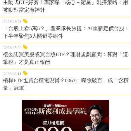
主動式ETF好夯！專家曝「核心＋衛星」混搭策略：用
被動型當定海神針
2026.06.26
「台股上看5萬5？」產業隊長張捷：AI重新定價台股！
下半年聚焦3大關鍵零組件
2026.05.29
複委託買美股或買台版ETF？理財規劃顧問：算對「這
筆稅」才是真正報酬
2026.06.11
槓桿ETF也買台積電現貨？00631L曝險破百，成「含積
量」冠軍