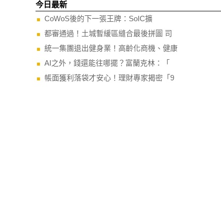
今日最新
CoWoS後的下一張王牌：SoIC擴
都審通過！土城暫緩區縫合最後拼圖 司
統一集團退出健身業！高齡化商機、健康
AI之外，錢還能往哪擺？富蘭克林：「
帳面獲利落袋才安心！理財專家揭密「9