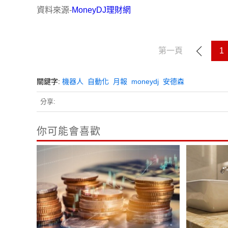
資料來源-
MoneyDJ理財網
第一頁
1
關鍵字:
機器人
自動化
月報
moneydj
安德森
分享:
你可能會喜歡