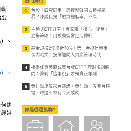
熱門排行
自動
台股「四貸同堂」恐複製韓國去槓桿風
1
暴？陳威良揭「融資體脂率」不高
重要
主動式ETF好夯！專家曝「核心＋衛星」
2
混搭策略：用被動型當定海神針
%）、
基金規模2年增近70%！第一金投信董事
3
達
長尤昭文：投信迎向大資產管理時代
複委託買美股或買台版ETF？理財規劃顧
4
O），
問：算對「這筆稅」才是真正報酬
黃仁勳旋風來台演講，黃仁勳：沒有台積
5
電，輝達不會有今天成就
任何建
你是哪種族群?
財經媒