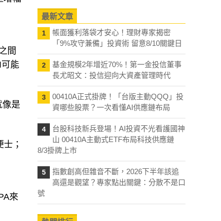
最新文章
帳面獲利落袋才安心！理財專家揭密
1
「9%攻守兼備」投資術 留意8/10關鍵日
之間
I可能
基金規模2年增近70%！第一金投信董事
2
長尤昭文：投信迎向大資產管理時代
00410A正式掛牌！「台版主動QQQ」投
3
I就像是
資哪些股票？一次看懂AI供應鏈布局
台股科技新兵登場！AI投資不光看護國神
4
山 00410A主動式ETF布局科技供應鏈
0便士；
8/3掛牌上市
指數創高但雜音不斷，2026下半年該追
5
高還是觀望？專家點出關鍵：分散不是口
號
PA來