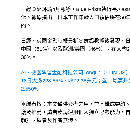
日經亞洲評論4月報導，Blue Prism執行長Ala
化。報導指出，日本工作年齡人口預估將在50
的。
日經、英國金融時報分析麥肯錫數據後發現，日
中國（51%）以及歐洲/美國（46%）。在大
30%。
AI、機器學習金融科技公司Longfin（LFIN
18日大漲228.85%、收72.38美元；盤中最高升
2,550%！
＊編者按：本文僅供參考之用，並不構成要約
議及推薦，讀者務請運用個人獨立思考能力，
體》、編者及作者無涉。