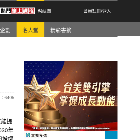
粉絲團
會員註冊
/
登入
企劃
名人堂
精彩書摘
：6405
乏技能提
30年
但增幅