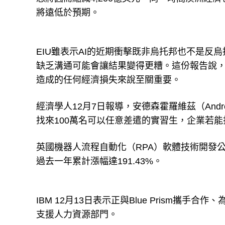
將遠低於預期。
EIU雖表示AI的近期衝擊既非烏托邦也不是
缺乏溝通可能會讓結果變得更糟。這份報告說，
造成的任何經濟損失來說至關重要。
經濟學人12月7日報導，安德森霍羅維茲（Andreesse
找來100萬名可以任意差遣的實習生，企業若能
英國機器人流程自動化（RPA）軟體技術開發公司Blue P
過去一年累計漲幅達191.43%。
IBM 12月13日表示正與Blue Prism攜手合
支援人力資源部門。