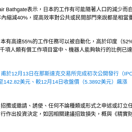
stair Bathgate表示，日本的工作有可能隨著人口的減少而
年內縮減40%，提高效率對公共或民間部門來說都是相當
本有高達55%的工作任務可以被自動化，高於印度（52
約2千項人類有償工作項目當中、機器人能夠執行的比例已
.US）甫於12月13日在那斯達克交易所完成初次公開發行（IP
至142.82美元、較12月14日收盤價（5.3892美元）飆漲
、招攬或邀請、誘使、任何不論種類或形式之申述或訂立
自行作出投資決定，如因相關建議招致損失，概與《精實