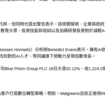
反烏托邦，但同時也提出警告表示，技術開發商、企業與政府
教育大眾、投資技能和培訓以及加碼研發投資對於減輕A
n Horowitz）分析師Benedict Evans表示，擁有A
找到對的AI人才、等同讓旗下勞動力呈現倍數增長。
rism Group PLC 18日大漲20.12%、收1,224.
作、為客戶打造數位轉型策略。例如，Walgreens目前正使用R