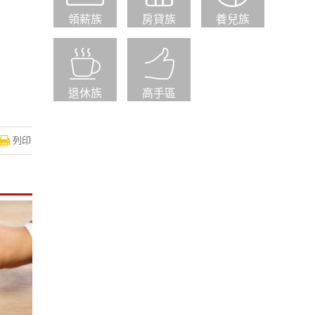
領薪族
房貸族
養兒族
退休族
高手區
列印