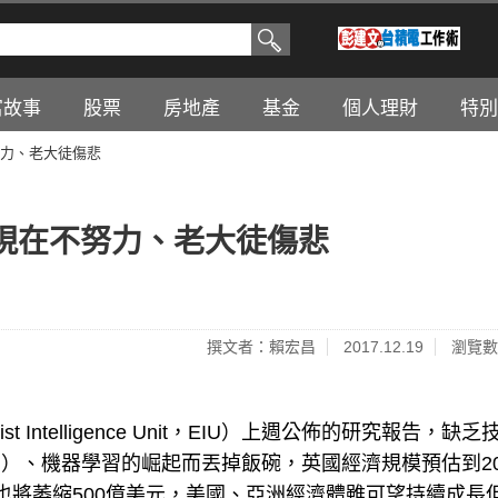
富故事
股票
房地產
基金
個人理財
特別
努力、老大徒傷悲
：現在不努力、老大徒傷悲
撰文者：賴宏昌
2017.12.19
瀏覽數
 Intelligence Unit，EIU）上週公佈的研究報告，缺
）、機器學習的崛起而丟掉飯碗，英國經濟規模預估到20
濟也將萎縮500億美元，美國、亞洲經濟體雖可望持續成長