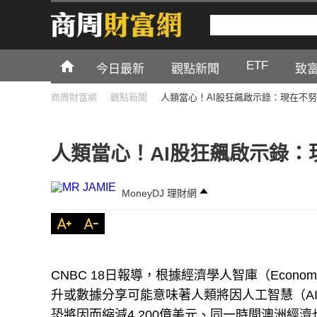
ETF
今日最新
觀點新聞
致
商周財富網
觀點新聞
人類當心！AI股狂飆啟示錄：現在不
人類當心！AI股狂飆啟示錄
MoneyDJ 理財網
CNBC 18日報導，根據經濟學人智庫（Economist
升或數據分享可能意味著人類將因人工智慧（AI
恐將因而縮減4,200億美元、同一時間澳洲經