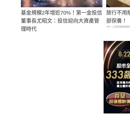
基金規模2年增近70%！第一金投信
旅行不用
董事長尤昭文：投信迎向大資產管
部保養！
PR・三得利健康網路
理時代