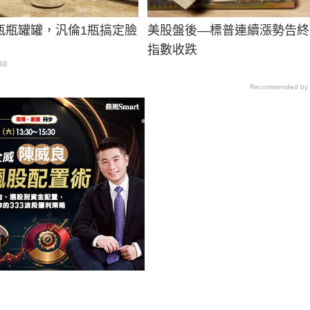
瓶瓶罐罐，汎倫1瓶搞定臉
美股盤後—標普連續漲勢告終
指數收跌
商店
Recommended by