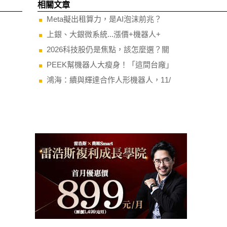
相關文章
Meta擬出租算力，是AI泡沫前兆？
上銀、大銀微系統...漲價+機器人+
2026科技股仍是焦點，該怎麼選？關
PEEK幫機器人大瘦身！「這間台廠」
鴻海：續與輝達合作人形機器人，11/