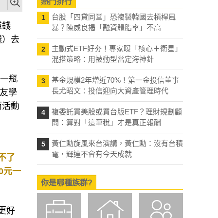
熱門排行
台股「四貸同堂」恐複製韓國去槓桿風
1
賺錢
暴？陳威良揭「融資體脂率」不高
錢）去
主動式ETF好夯！專家曝「核心＋衛星」
2
混搭策略：用被動型當定海神針
跑一瓶
基金規模2年增近70%！第一金投信董事
3
長尤昭文：投信迎向大資產管理時代
朋友學
而活動
複委託買美股或買台版ETF？理財規劃顧
4
問：算對「這筆稅」才是真正報酬
黃仁勳旋風來台演講，黃仁勳：沒有台積
5
電，輝達不會有今天成就
不了
0元一
你是哪種族群?
更好