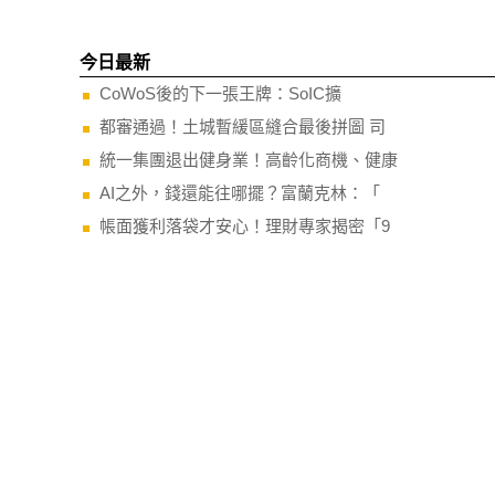
今日最新
CoWoS後的下一張王牌：SoIC擴
都審通過！土城暫緩區縫合最後拼圖 司
統一集團退出健身業！高齡化商機、健康
AI之外，錢還能往哪擺？富蘭克林：「
帳面獲利落袋才安心！理財專家揭密「9