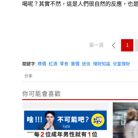
喝呢？其實不然，這是人們很自然的反應，也
第一頁
1
關鍵字:
標價
紅酒
零食
實價
迷信
理財知識
兒童理財
分享:
你可能會喜歡