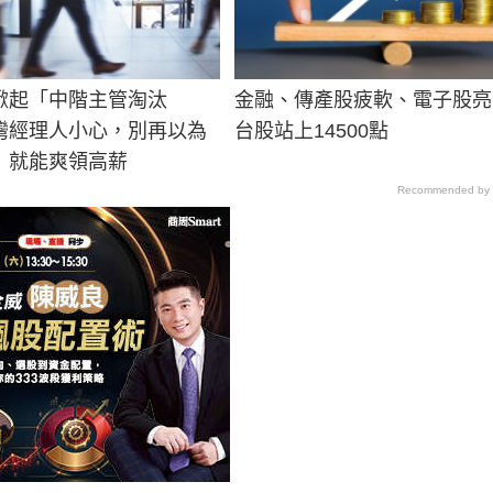
掀起「中階主管淘汰
金融、傳產股疲軟、電子股亮
灣經理人小心，別再以為
台股站上14500點
」就能爽領高薪
Recommended by