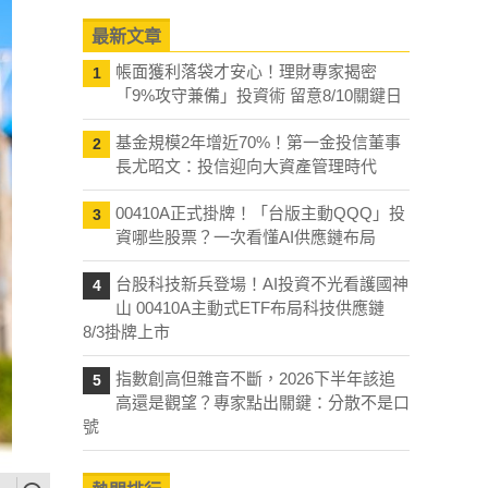
最新文章
帳面獲利落袋才安心！理財專家揭密
1
「9%攻守兼備」投資術 留意8/10關鍵日
基金規模2年增近70%！第一金投信董事
2
長尤昭文：投信迎向大資產管理時代
00410A正式掛牌！「台版主動QQQ」投
3
資哪些股票？一次看懂AI供應鏈布局
台股科技新兵登場！AI投資不光看護國神
4
山 00410A主動式ETF布局科技供應鏈
8/3掛牌上市
指數創高但雜音不斷，2026下半年該追
5
高還是觀望？專家點出關鍵：分散不是口
號