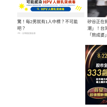
驚！每2男就有1人中標？不可能
矽谷正在
吧？
潮」！台
PR・台灣癌症基金會
「熬成婆