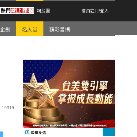
粉絲團
會員註冊
/
登入
企劃
名人堂
精彩書摘
：9319