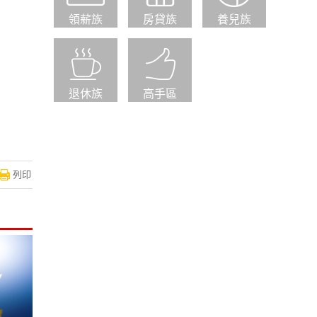
領薪族
房貸族
養兒族
退休族
高手區
列印