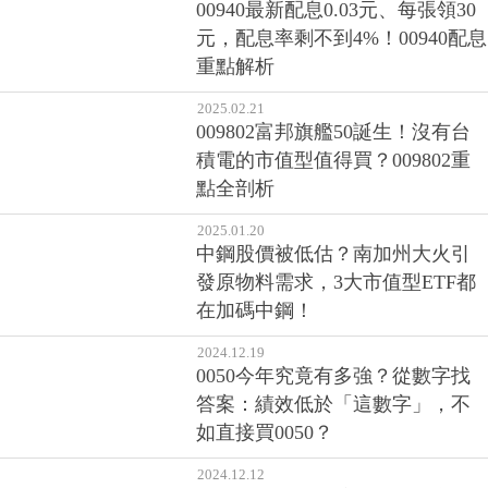
00940最新配息0.03元、每張領30
元，配息率剩不到4%！00940配息
重點解析
2025.02.21
009802富邦旗艦50誕生！沒有台
積電的市值型值得買？009802重
點全剖析
2025.01.20
中鋼股價被低估？南加州大火引
發原物料需求，3大市值型ETF都
在加碼中鋼！
2024.12.19
0050今年究竟有多強？從數字找
答案：績效低於「這數字」，不
如直接買0050？
2024.12.12