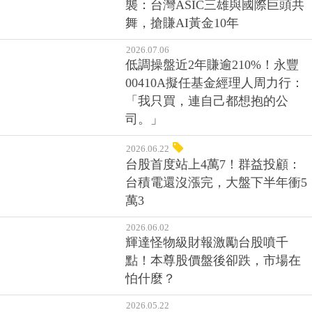
襲：台灣ASIC三雄與國際巨頭共
舞，搶賺AI黃金10年
2026.07.06
低調操盤近2年賺逾210%！永豐
00410A擬任基金經理人周力行：
「我只買，連自己都想抱的公
司。」
2026.06.22
台股首度站上4萬7！群益投顧：
台積電還沒漲完，大盤下半年衝5
萬3
2026.06.02
輝達怪物級財報激勵台股噴千
點！本尊股價盤後卻跌，市場在
怕什麼？
2026.05.22