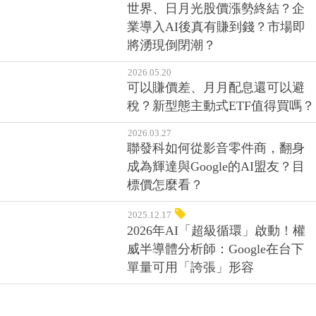
世界、日月光股價漲勢終結？企
業導入AI後真有賺到錢？市場即
將湧現倒閉潮？
2026.05.20
可以賺價差、月月配息還可以避
稅？新型態主動式ETF值得買嗎？
2026.03.27
聯發科如何從影音零件商，翻身
成為輝達與Google的AI盟友？目
標價怎麼看？
2025.12.17
2026年AI「超級循環」啟動！權
威半導體分析師：Google在台下
單量可用「誇張」形容