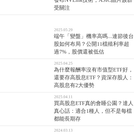
發布NVLink技術，ASIC晶片族群
受關注
2025.05.29
端午「變盤」機率高嗎...連節後台
股如何布局？公開11檔殖利率超
過7%，股價還被低估
2025.04.25
為什麼報酬率沒有市值型ETF好，
還要存高股息ETF？資深存股人：
高股息有2大優勢
2025.04.11
買高股息ETF真的會睡公園？達人
真心話：適合1種人，但不是每檔
都能長期存
2024.03.13