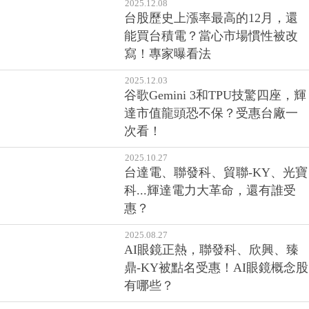
2025.12.08
台股歷史上漲率最高的12月，還
能買台積電？當心市場慣性被改
寫！專家曝看法
2025.12.03
谷歌Gemini 3和TPU技驚四座，輝
達市值龍頭恐不保？受惠台廠一
次看！
2025.10.27
台達電、聯發科、貿聯-KY、光寶
科...輝達電力大革命，還有誰受
惠？
2025.08.27
AI眼鏡正熱，聯發科、欣興、臻
鼎-KY被點名受惠！AI眼鏡概念股
有哪些？