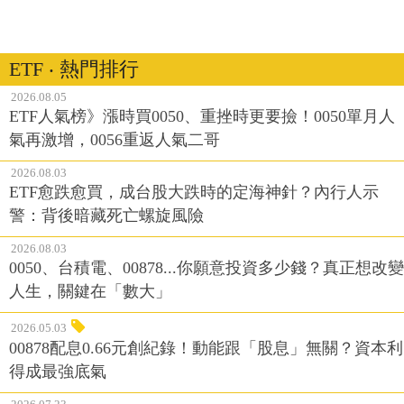
ETF ‧ 熱門排行
2026.08.05
ETF人氣榜》漲時買0050、重挫時更要撿！0050單月人
氣再激增，0056重返人氣二哥
2026.08.03
ETF愈跌愈買，成台股大跌時的定海神針？內行人示
警：背後暗藏死亡螺旋風險
2026.08.03
0050、台積電、00878...你願意投資多少錢？真正想改變
人生，關鍵在「數大」
2026.05.03
00878配息0.66元創紀錄！動能跟「股息」無關？資本利
得成最強底氣