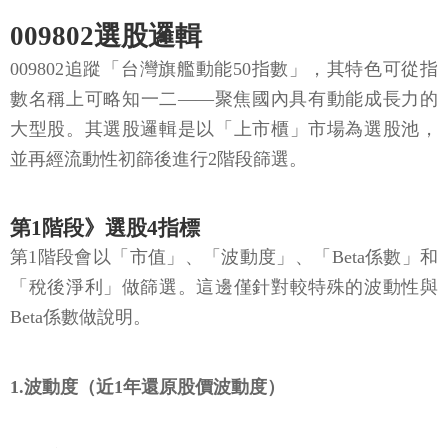
009802選股邏輯
009802追蹤「台灣旗艦動能50指數」，其特色可從指
數名稱上可略知一二——聚焦國內具有動能成長力的
大型股。其選股邏輯是以「上市櫃」市場為選股池，
並再經流動性初篩後進行2階段篩選。
第1階段》選股4指標
第1階段會以「市值」、「波動度」、「Beta係數」和
「稅後淨利」做篩選。這邊僅針對較特殊的波動性與
Beta係數做說明。
1.波動度（近1年還原股價波動度）