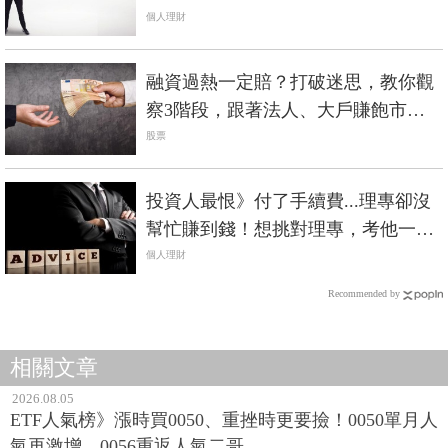
相
個人理財
融資過熱一定賠？打破迷思，教你觀
察3階段，跟著法人、大戶賺飽市場
飆漲行情！
股票
投資人最恨》付了手續費...理專卻沒
幫忙賺到錢！想挑對理專，考他一個
問題就好
個人理財
Recommended by
相關文章
2026.08.05
ETF人氣榜》漲時買0050、重挫時更要撿！0050單月人
氣再激增，0056重返人氣二哥