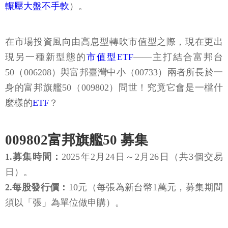
輾壓大盤不手軟
）。
在市場投資風向由高息型轉吹市值型之際，現在更出
現另一種新型態的
市值型ETF
——主打結合富邦台
50（006208）與富邦臺灣中小（00733）兩者所長於一
身的富邦旗艦50（009802）問世！究竟它會是一檔什
麼樣的
ETF
？
009802富邦旗艦50 募集
1.募集時間：
2025年2月24日～2月26日（共3個交易
日）。
2.每股發行價：
10元（每張為新台幣1萬元，募集期間
須以「張」為單位做申購）。