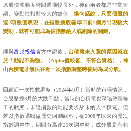
原股價波動度時間週期較長外，後面兩者都是非常短
期、變動性相對較大的數值；
換句話說，只要個股的
這2項數值表現，在指數換股基準日前1個月出現較大
變動，就有可能成為被指數納入或剔除的關鍵。
經與
富邦投信
官方求證後，
台積電未入選的原因就在
於「動能不夠強」（Alpha值較低、不符合資格），神
山台積電才無法在近一次指數調整時被納為成分股。
回顧近一次指數調整（2024年9月）當時的市場情況，
台股歷經8月的大跌千點，當時的台積電也深陷整理修
正的狀態，未達指數的動能要求故未納入台積電。但
若以指數邏輯做歷史回測觀察，從2008年以來的歷次
指數調整中，期間有高達26次調整時，成分股是有包