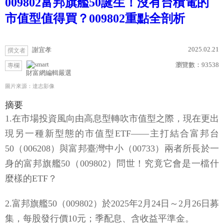
009802富邦旗艦50誕生！沒有台積電的
市值型值得買？009802重點全剖析
2025.02.21
謝宜孝
撰文者
瀏覽數：
93538
專欄
財富網編輯嚴選
圖片來源：達志影像
摘要
1.在市場投資風向由高息型轉吹市值型之際，現在更出
現另一種新型態的市值型ETF——主打結合富邦台
50（006208）與富邦臺灣中小（00733）兩者所長於一
身的富邦旗艦50（009802）問世！究竟它會是一檔什
麼樣的ETF？
2.富邦旗艦50（009802）於2025年2月24日～2月26日募
集，每股發行價10元；季配息、含收益平準金。