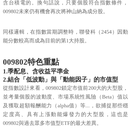
含台積電的。換句話說，只要個股符合指數條件，
009802未來仍有機會再次將神山納為成分股。
同樣邏輯，在指數當期調整時，聯發科（2454）因動
能分數較高而成為目前的第1大持股。
009802特色重點
1.季配息、含收益平準金
2.結合「低波動」與「動能因子」的市值型
從指數設計來看，009802鎖定市值前200大的大型股，
並考量個股的波動度、市場系統性風險（Beta）值以
及獲取超額報酬能力（alpha值）等...，欲捕捉那些穩
定度高、具有上漲動能爆發力的大型股，這也是
009802與過去眾多市值型ETF的最大差異。