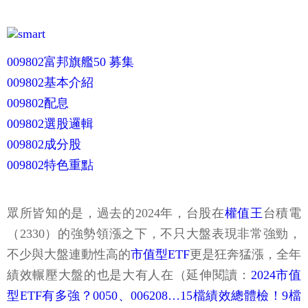
009802富邦旗艦50 募集
009802基本介紹
009802配息
009802選股邏輯
009802成分股
009802特色重點
眾所皆知的是，過去的2024年，台股在
權值王
台積電
（2330）的強勢領漲之下，不只大盤表現非常強勁，
不少與大盤連動性高的
市值型ETF
更是狂奔猛漲，全年
績效輾壓大盤的也是大有人在（延伸閱讀：
2024市值
型ETF有多強？0050、006208…15檔績效總體檢！9檔