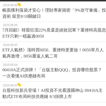
2026.08.06
帳面獲利落袋才安心！理財專家揭密「9%攻守兼備」投
資術 留意8/10關鍵日
2026.08.06
7月回顧》韓股狂瀉22%竟還是績效冠軍？重挫時高股息
ETF只剩一檔贏過0050
2026.08.05
ETF人氣榜》漲時買0050、重挫時更要撿！0050單月人
氣再激增，0056重返人氣二哥
2026.08.04
00410A正式掛牌！「台版主動QQQ」投資哪些股票？
一次看懂AI供應鏈布局
2026.08.03
台股科技新兵登場！AI投資不光看護國神山 00410A主
動式ETF布局科技供應鏈 8/3掛牌上市