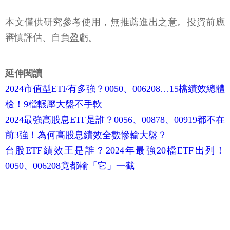
本文僅供研究參考使用，無推薦進出之意。投資前應
審慎評估、自負盈虧。
延伸閱讀
2024市值型ETF有多強？0050、006208…15檔績效總體
檢！9檔輾壓大盤不手軟
2024最強高股息ETF是誰？0056、00878、00919都不在
前3強！為何高股息績效全數慘輸大盤？
台股ETF績效王是誰？2024年最強20檔ETF出列！
0050、006208竟都輸「它」一截