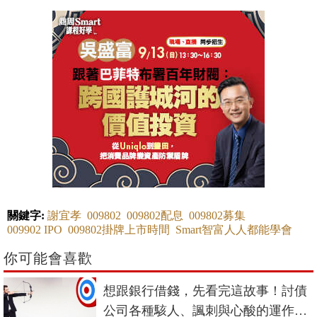
關鍵字:
謝宜孝
009802
009802配息
009802募集
009902 IPO
009802掛牌上市時間
Smart智富人人都能學會
你可能會喜歡
想跟銀行借錢，先看完這故事！討債
公司各種駭人、諷刺與心酸的運作真