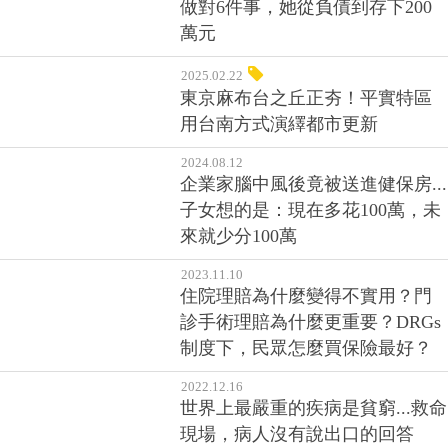
做對6件事，她從負債到存下200
萬元
2025.02.22
東京麻布台之丘正夯！平實特區
用台南方式演繹都市更新
2024.08.12
企業家腦中風後竟被送進健保房...
子女想的是：現在多花100萬，未
來就少分100萬
2023.11.10
住院理賠為什麼變得不實用？門
診手術理賠為什麼更重要？DRGs
制度下，民眾怎麼買保險最好？
2022.12.16
世界上最嚴重的疾病是貧窮...救命
現場，病人沒有說出口的回答