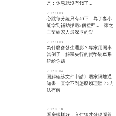
是：休息就沒有錢了...
2022.11.03
心跳每分鐘只有40下，為了妻小
能拿到補助撐過2個禮拜...一家之
主留給家人最深厚的愛
2022.11.03
為什麼會發生通膨？專家用開車
當例子，解釋央行的貨幣剎車系
統給你聽
2022.06.04
圖解確診文件申請》居家隔離通
知書一直拿不到怎麼領理賠？3方
法有解
2022.05.10
看房樣樣好，入住後才發現問題