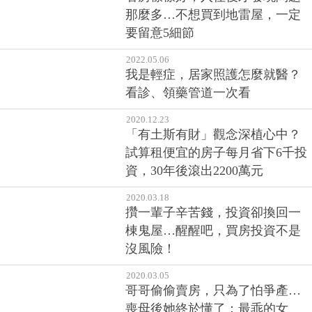
那麼多…不想買到地雷屋，一定
要留意5細節
2022.05.06
我是輕症，居家照護怎麼就醫？
看診、領藥管道一次看
2020.12.23
「有土斯有財」觀念深植心中？
試算租便宜的房子每月省下6千投
資，30年後滾出2200萬元
2020.03.18
攢一輩子辛苦錢，投資卻換回一
棟鬼屋…醒醒吧，買房投資不是
沒風險！
2020.03.05
哥哥偷偷賣房，只為了怕爭產…
喪母後她終於懂了：最乖的女