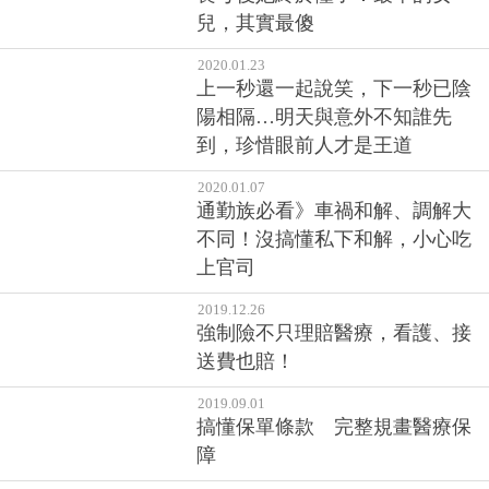
兒，其實最傻
2020.01.23
上一秒還一起說笑，下一秒已陰
陽相隔…明天與意外不知誰先
到，珍惜眼前人才是王道
2020.01.07
通勤族必看》車禍和解、調解大
不同！沒搞懂私下和解，小心吃
上官司
2019.12.26
強制險不只理賠醫療，看護、接
送費也賠！
2019.09.01
搞懂保單條款 完整規畫醫療保
障