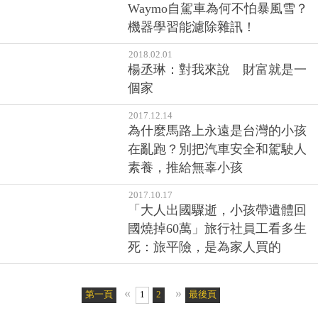
Waymo自駕車為何不怕暴風雪？
機器學習能濾除雜訊！
2018.02.01
楊丞琳：對我來說 財富就是一
個家
2017.12.14
為什麼馬路上永遠是台灣的小孩
在亂跑？別把汽車安全和駕駛人
素養，推給無辜小孩
2017.10.17
「大人出國驟逝，小孩帶遺體回
國燒掉60萬」旅行社員工看多生
死：旅平險，是為家人買的
«
»
第一頁
1
2
最後頁