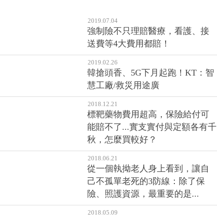
2019.07.04
強制險不只理賠醫療，看護、接
送費等4大費用都賠！
2019.02.26
韓搶頭香、5G下月起跑！KT：智
慧工廠/救災用途廣
2018.12.21
標靶藥物費用超高，保險給付可
能賠不了...實支實付與定額各有千
秋，怎麼買較好？
2018.06.21
從一個執拗老人身上看到，讓自
己不孤單老死的3防線：除了保
險、照護資源，最重要的是...
2018.05.09