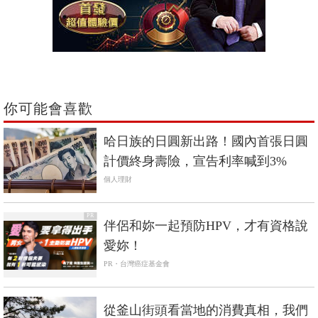
你可能會喜歡
哈日族的日圓新出路！國內首張日圓
計價終身壽險，宣告利率喊到3%
個人理財
PR
伴侶和妳一起預防HPV，才有資格說
愛妳！
PR・台灣癌症基金會
從釜山街頭看當地的消費真相，我們