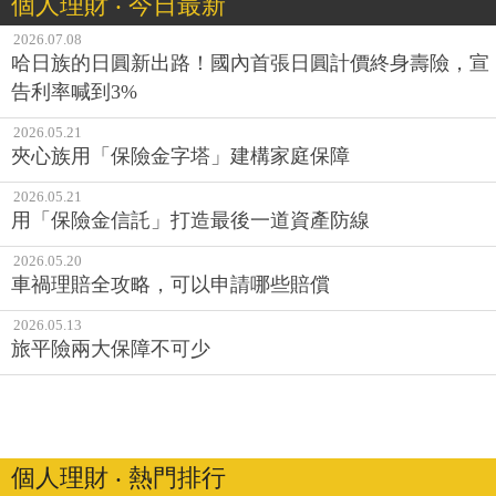
個人理財 ‧ 今日最新
2026.07.08
哈日族的日圓新出路！國內首張日圓計價終身壽險，宣
告利率喊到3%
2026.05.21
夾心族用「保險金字塔」建構家庭保障
2026.05.21
用「保險金信託」打造最後一道資產防線
2026.05.20
車禍理賠全攻略，可以申請哪些賠償
2026.05.13
旅平險兩大保障不可少
個人理財 ‧ 熱門排行