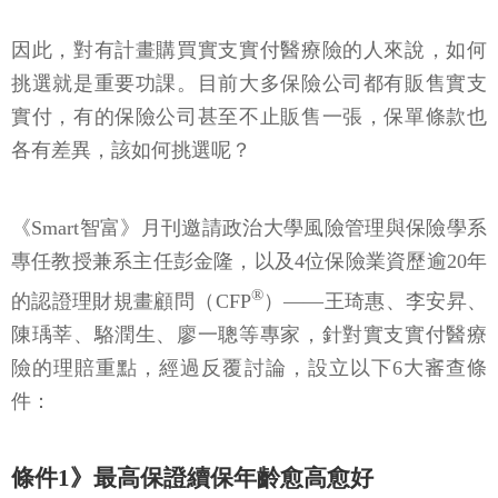
因此，對有計畫購買實支實付醫療險的人來說，如何
挑選就是重要功課。目前大多保險公司都有販售實支
實付，有的保險公司甚至不止販售一張，保單條款也
各有差異，該如何挑選呢？
《Smart智富》月刊邀請政治大學風險管理與保險學系
專任教授兼系主任彭金隆，以及4位保險業資歷逾20年
®
的認證理財規畫顧問（CFP
）——王琦惠、李安昇、
陳瑀莘、駱潤生、廖一聰等專家，針對實支實付醫療
險的理賠重點，經過反覆討論，設立以下6大審查條
件：
條件1》最高保證續保年齡愈高愈好