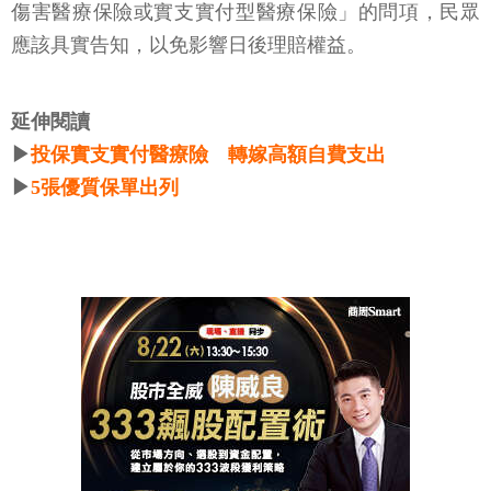
傷害醫療保險或實支實付型醫療保險」的問項，民眾
應該具實告知，以免影響日後理賠權益。
延伸閱讀
▶
投保實支實付醫療險 轉嫁高額自費支出
▶
5張優質保單出列