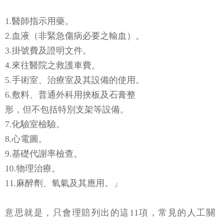
1.醫師指示用藥。
2.血液（非緊急傷病必要之輸血）。
3.掛號費及證明文件。
4.來往醫院之救護車費。
5.手術室、治療室及其設備的使用。
6.敷料、普通外科用挾板及石膏整
形，但不包括特別支架等設備。
7.化驗室檢驗。
8.心電圖。
9.基礎代謝率檢查。
10.物理治療。
11.麻醉劑、氧氣及其應用。」
意思就是，只會理賠列出的這11項，常見的人工關