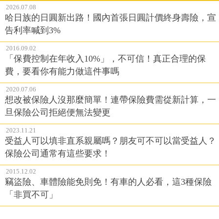
2026.07.08
哈日族的日圓新出路！國內首張日圓計價終身壽險，宣
告利率喊到3%
2016.09.02
「保費控制在年收入10%」，不可信！真正合理的保
費，要看你有能力做這件事嗎
2020.07.06
想改被保險人沒那麼簡單！連帶保險費需從新計算，一
旦保險公司拒絕便無法變更
2023.11.21
受益人可以填非直系親屬嗎？朋友可不可以當受益人？
保險公司通常有這些要求！
2015.12.02
竊盜險、車體險能免則免！有車的人必看，這3種保險
「非買不可」