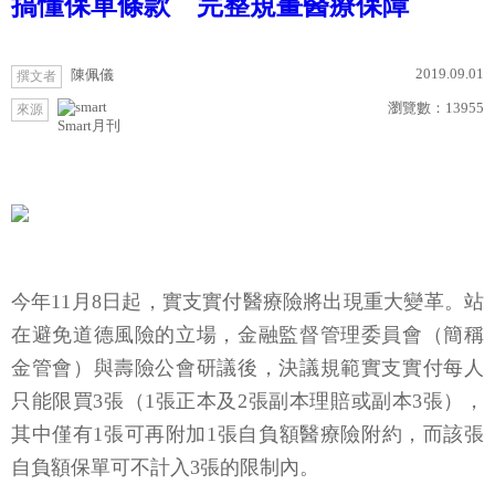
搞懂保單條款 完整規畫醫療保障
2019.09.01
陳佩儀
撰文者
瀏覽數：
13955
來源
Smart月刊
今年11月8日起，實支實付醫療險將出現重大變革。站
在避免道德風險的立場，金融監督管理委員會（簡稱
金管會）與壽險公會研議後，決議規範實支實付每人
只能限買3張（1張正本及2張副本理賠或副本3張），
其中僅有1張可再附加1張自負額醫療險附約，而該張
自負額保單可不計入3張的限制內。