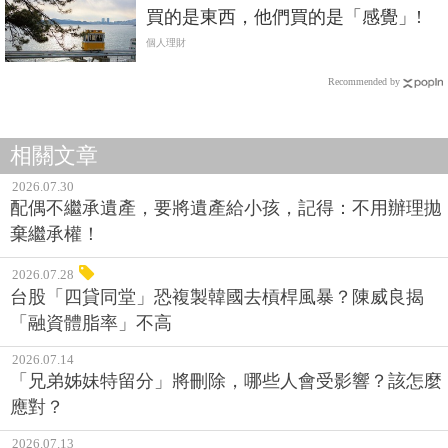
買的是東西，他們買的是「感覺」!
個人理財
Recommended by
相關文章
2026.07.30
配偶不繼承遺產，要將遺產給小孩，記得：不用辦理拋
棄繼承權！
2026.07.28
台股「四貸同堂」恐複製韓國去槓桿風暴？陳威良揭
「融資體脂率」不高
2026.07.14
「兄弟姊妹特留分」將刪除，哪些人會受影響？該怎麼
應對？
2026.07.13