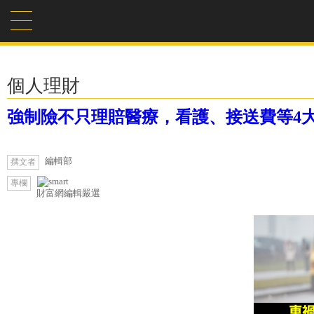
個人理財
強制險不只理賠醫療，看護、接送費等4
編輯部
撰文者
專欄
財富網編輯嚴選