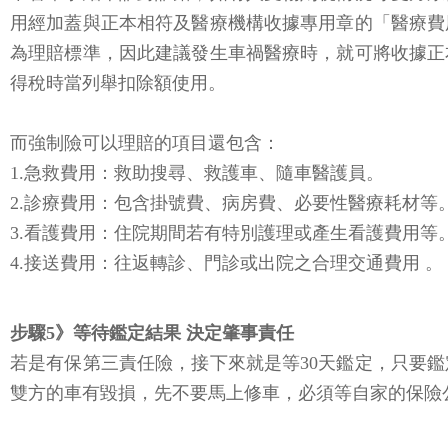
用經加蓋與正本相符及醫療機構收據專用章的「醫療費
為理賠標準，因此建議發生車禍醫療時，就可將收據正
得稅時當列舉扣除額使用。
而強制險可以理賠的項目還包含：
1.急救費用：救助搜尋、救護車、隨車醫護員。
2.診療費用：包含掛號費、病房費、必要性醫療耗材等
3.看護費用：住院期間若有特別護理或產生看護費用等
4.接送費用：往返轉診、門診或出院之合理交通費用 。
步驟5》等待鑑定結果 決定肇事責任
若是有保第三責任險，接下來就是等30天鑑定，只要
雙方的車有毀損，先不要馬上修車，必須等自家的保險