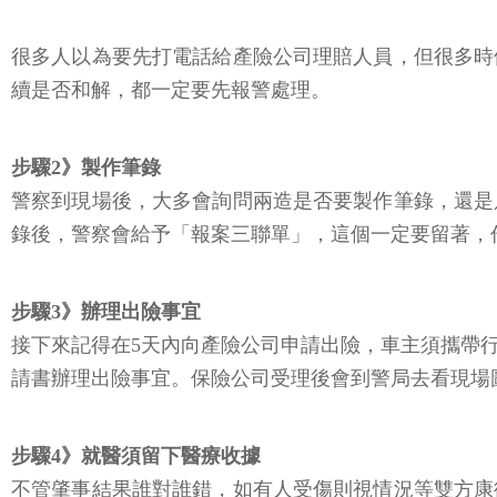
很多人以為要先打電話給產險公司理賠人員，但很多時
續是否和解，都一定要先報警處理。
步驟2》製作筆錄
警察到現場後，大多會詢問兩造是否要製作筆錄，還是
錄後，警察會給予「報案三聯單」，這個一定要留著，
步驟3》辦理出險事宜
接下來記得在5天內向產險公司申請出險，車主須攜帶
請書辦理出險事宜。保險公司受理後會到警局去看現場
步驟4》就醫須留下醫療收據
不管肇事結果誰對誰錯，如有人受傷則視情況等雙方康