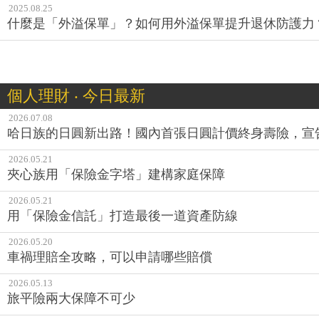
2025.08.25
什麼是「外溢保單」？如何用外溢保單提升退休防護力
個人理財 ‧ 今日最新
2026.07.08
哈日族的日圓新出路！國內首張日圓計價終身壽險，宣
2026.05.21
夾心族用「保險金字塔」建構家庭保障
2026.05.21
用「保險金信託」打造最後一道資產防線
2026.05.20
車禍理賠全攻略，可以申請哪些賠償
2026.05.13
旅平險兩大保障不可少