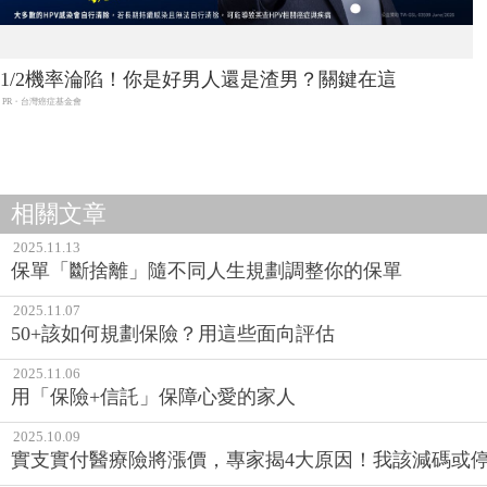
1/2機率淪陷！你是好男人還是渣男？關鍵在這
PR・台灣癌症基金會
相關文章
2025.11.13
保單「斷捨離」隨不同人生規劃調整你的保單
2025.11.07
50+該如何規劃保險？用這些面向評估
2025.11.06
用「保險+信託」保障心愛的家人
2025.10.09
實支實付醫療險將漲價，專家揭4大原因！我該減碼或