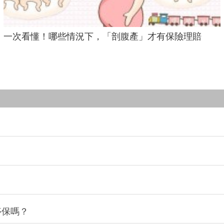
一次看懂！哪些情況下，「剖腹產」才有保險理賠
停保嗎？