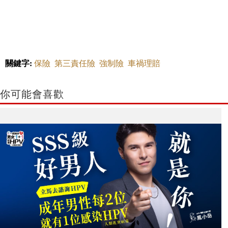
關鍵字:
保險
第三責任險
強制險
車禍理賠
你可能會喜歡