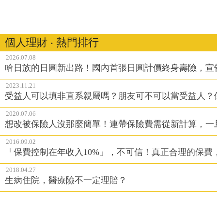
個人理財 ‧ 熱門排行
2026.07.08
哈日族的日圓新出路！國內首張日圓計價終身壽險，宣
2023.11.21
受益人可以填非直系親屬嗎？朋友可不可以當受益人？
2020.07.06
想改被保險人沒那麼簡單！連帶保險費需從新計算，一
2016.09.02
「保費控制在年收入10%」，不可信！真正合理的保費
2018.04.27
生病住院，醫療險不一定理賠？