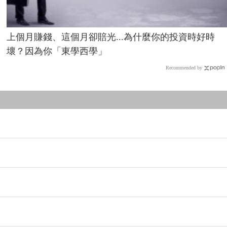
上個月賺錢、這個月卻賠光...為什麼你的投資時好時
壞？因為你「東學西學」
Recommended by