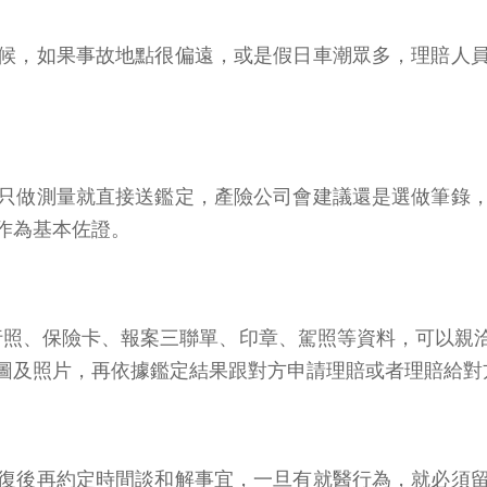
候，如果事故地點很偏遠，或是假日車潮眾多，理賠人
只做測量就直接送鑑定，產險公司會建議還是選做筆錄
作為基本佐證。
行照、保險卡、報案三聯單、印章、駕照等資料，可以親
圖及照片，再依據鑑定結果跟對方申請理賠或者理賠給對
復後再約定時間談和解事宜，一旦有就醫行為，就必須