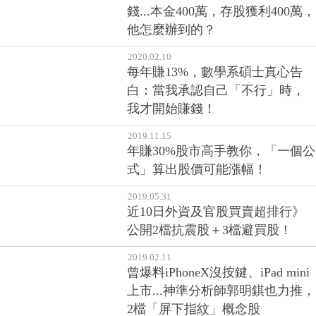
錢...本金400萬，存股獲利400萬，
他怎麼辦到的？
2020.02.10
每年賺13%，數學系碩士真心告
白：當我承認自己「不行」時，
我才開始賺錢！
2019.11.15
年賺30%股市高手教你，「一個公
式」算出股價可能漲幅！
2019.05.31
近10日外資及官股買賣超排行》
公開2檔抗震股＋3檔避買股！
2019.02.11
曾爆料iPhoneX沒按鍵、iPad mini
上市...神準分析師郭明錤也力推，
2檔「屏下指紋」概念股