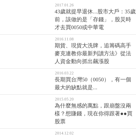
2017.01.26
43歲就提早退休...股市大戶：35歲
前，該做的是「存錢」，股災時
才去買0050或中華電
2016.11.08
期貨、現貨大洗牌，追籌碼高手
麥克連教你最新判讀方法》從法
人資金動向抓出飆漲股
2016.03.22
長期買台灣50（0050），有一個
最大的缺點就是...
2015.05.20
為什麼無感的萬點，跟崩盤沒兩
樣？想賺錢，現在你得跟著●●買
股票
2014.12.02