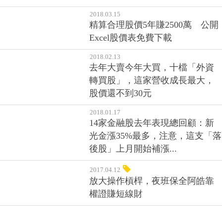
2018.03.15
精算合理股價5年賺2500萬 公開
Excel股價表免費下載
2018.02.13
去年大賣今年大買，十檔「外資
轉買股」，這家營收成長最大，
股價還不到30元
2018.01.17
14家金融股去年表現總回顧：新
光金漲35%最多，注意，這支「落
後股」上月開始補漲...
2017.04.12
放大操作槓桿，夜班保全阿皓靠
權證賺短線財