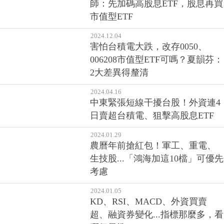
師：先加碼高股息ETF，股息再買
市值型ETF
2024.12.04
害怕台積電大跌，改存0050、
006208市值型ETF可嗎？夏韻芬：
2大差異得釐清
2024.04.16
中東緊張短線干擾台股！外資連4
日賣超台積電、狙擊高股息ETF
2024.01.29
農曆年前搶紅包！軍工、重電、
生技股...「鴻海加這10檔」可優先
考慮
2024.01.05
KD、RSI、MACD、外資買賣
超、融資券變化...指標那麼多，看