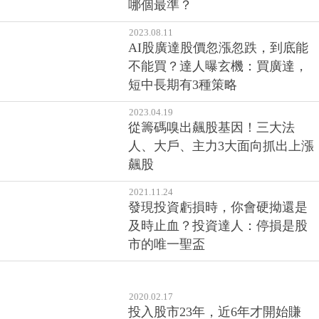
哪個最準？
2023.08.11
AI股廣達股價忽漲忽跌，到底能
不能買？達人曝玄機：買廣達，
短中長期有3種策略
2023.04.19
從籌碼嗅出飆股基因！三大法
人、大戶、主力3大面向抓出上漲
飆股
2021.11.24
發現投資虧損時，你會硬拗還是
及時止血？投資達人：停損是股
市的唯一聖盃
2020.02.17
投入股市23年，近6年才開始賺