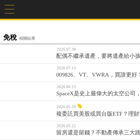
免稅
相關結果
2026.07.30
配偶不繼承遺產，要將遺產給小
2026.07.13
009826、VT、VWRA，買
2026.06.23
SpaceX是史上最偉大的太空公
2026.05.29
複委託買美股或買台版ETF？理
2026.05.22
留房還是留錢？不動產傳承三大