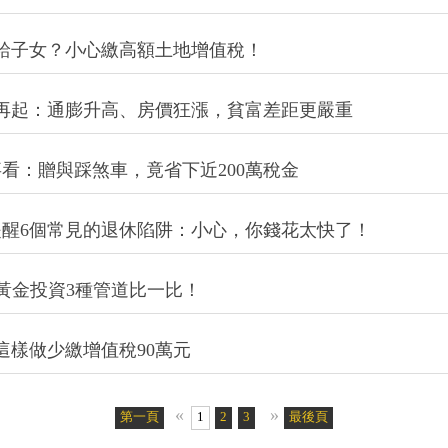
子給子女？小心繳高額土地增值稅！
再起：通膨升高、房價狂漲，貧富差距更嚴重
看：贈與踩煞車，竟省下近200萬稅金
醒6個常見的退休陷阱：小心，你錢花太快了！
.黃金投資3種管道比一比！
這樣做少繳增值稅90萬元
«
»
第一頁
1
2
3
4
5
最後頁
6
7
8
9
10
11