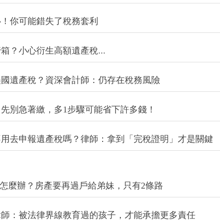
心！你可能錯失了稅務套利
？小心衍生高額遺產稅...
美國遺產稅？資深會計師：仍存在稅務風險
先別急著繳，多1步驟可能省下許多錢！
不用去申報遺產稅嗎？律師：拿到「完稅證明」才是關鍵
悔怎麼辦？房產要再過戶給弟妹，只有2條路
律師：被法律界線教育過的孩子，才能承擔更多責任