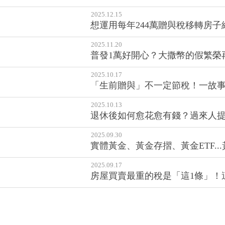
2025.12.15
想運用每年244萬贈與稅移轉房
2025.11.20
普發1萬好開心？大撒幣的假繁榮
2025.10.17
「生前贈與」不一定節稅！一故事
2025.10.13
退休後如何愈花愈有錢？過來人提
2025.09.30
實體黃金、黃金存摺、黃金ETF..
2025.09.17
房屋買賣最重的稅是「這1條」！