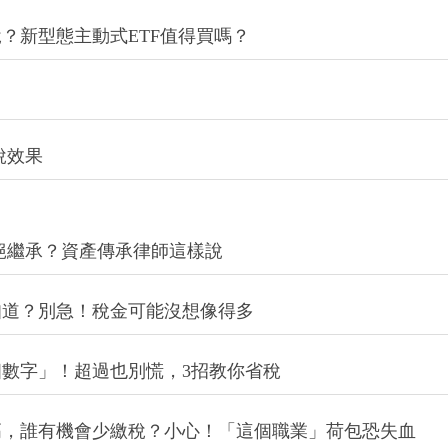
？新型態主動式ETF值得買嗎？
稅效果
拒絕繼承？資產傳承律師這樣說
知道？別急！稅金可能沒想像得多
數字」！超過也別慌，3招教你省稅
高，誰有機會少繳稅？小心！「這個職業」荷包恐失血