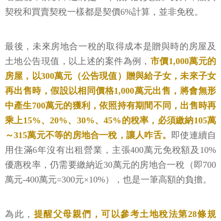
契稅和買賣契稅一樣都是契價6%計算，並非免稅。
最後，未來房地合一稅的取得成本是贈與時的房屋及
土地公告現值，以上述的案件為例，
市價1,000萬元的
房屋，以300萬元（公告現值）贈與給子女，未來子女
再出售時，假設以相同價格1,000萬元出售，將會無形
中產生700萬元的獲利，依照持有期間不同，出售時再
乘上15%、20%、30%、45%的稅率，必須繳納105萬
～315萬元不等的房地合一稅，讓人咋舌。
即使連續自
用住滿6年沒有出租營業，主張400萬元免稅額及10%
優惠稅率，仍需要繳納近30萬元的房地合一稅（即700
萬元-400萬元=300元×10%），也是一筆高額的負擔。
為此，
提醒父母親們，可以參考土地稅法第28條規