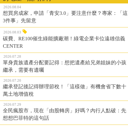
2026.08.04
想買房成家，申請「青安3.0」要注意什麼？專家：「這
3件事」先留意
2026.08.03
碳費、RE100催生綠能擴廠潮！綠電企業卡位遠雄信義
CENTER
2026.07.28
單身貴族遺產分配要記得：想把遺產給兄弟姐妹的小孩
繼承，需要有遺囑
2026.07.20
繼承登記後記得辦理節稅！「這樣做」有機會省下數十
萬土地增值稅
2026.07.29
全民瘋股市，現在「由股轉房」好嗎？內行人點破：先
想想巴菲特的這句話