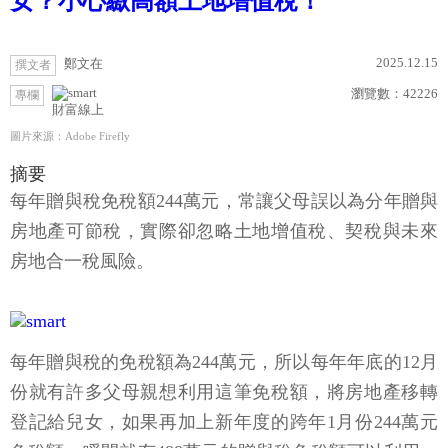
女？小心繳高額土地增值稅！
2025.12.15
鄭文在
撰文者
瀏覽數：
42226
專欄
財富線上
圖片來源：Adobe Firefly
摘要
每年贈與稅免稅額244萬元，常讓父母誤以為分年贈與
房地產可節稅，實際卻忽略土地增值稅、契稅與未來
房地合一稅風險。
每年贈與稅的免稅額為244萬元，所以每年年底的12月
份就有許多父母親想利用這筆免稅額，將房地產移轉
登記給兒女，如果再加上新年度的跨年1月份244萬元