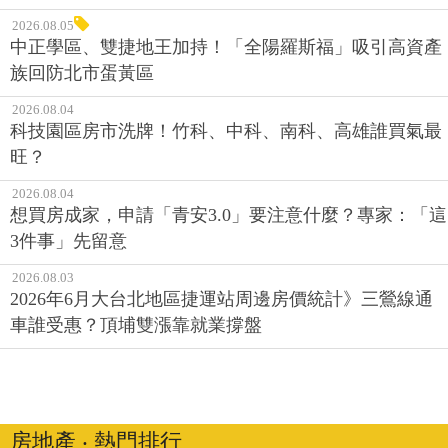
2026.08.05
中正學區、雙捷地王加持！「全陽羅斯福」吸引高資產
族回防北市蛋黃區
2026.08.04
科技園區房市洗牌！竹科、中科、南科、高雄誰買氣最
旺？
2026.08.04
想買房成家，申請「青安3.0」要注意什麼？專家：「這
3件事」先留意
2026.08.03
2026年6月大台北地區捷運站周邊房價統計》三鶯線通
車誰受惠？頂埔雙漲靠就業撐盤
房地產 ‧ 熱門排行