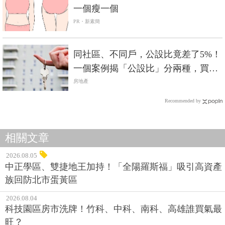
一個瘦一個
PR・新素簡
同社區、不同戶，公設比竟差了5%！
一個案例揭「公設比」分兩種，買房
花冤枉錢就是沒弄懂這點
房地產
Recommended by
相關文章
2026.08.05
中正學區、雙捷地王加持！「全陽羅斯福」吸引高資產
族回防北市蛋黃區
2026.08.04
科技園區房市洗牌！竹科、中科、南科、高雄誰買氣最
旺？