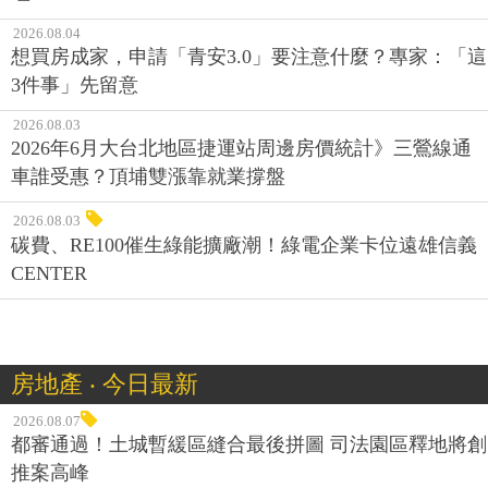
2026.08.04
想買房成家，申請「青安3.0」要注意什麼？專家：「這
3件事」先留意
2026.08.03
2026年6月大台北地區捷運站周邊房價統計》三鶯線通
車誰受惠？頂埔雙漲靠就業撐盤
2026.08.03
碳費、RE100催生綠能擴廠潮！綠電企業卡位遠雄信義
CENTER
房地產 ‧ 今日最新
2026.08.07
都審通過！土城暫緩區縫合最後拼圖 司法園區釋地將創
推案高峰