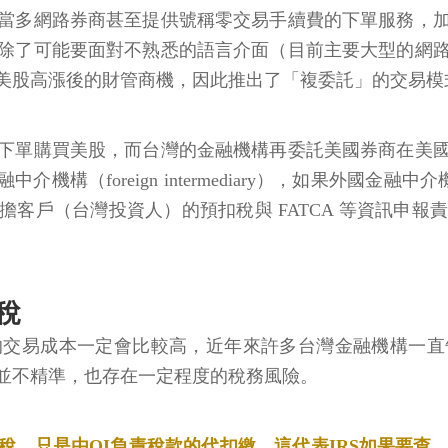
當多網路券商甚至提供號稱零交易手續費的下單服務，
除了可能要面對不熟悉的語言介面（目前主要大型的網
美股高漲後的財管商機，因此推出了「複委託」的交易模
下單購買美股，而台灣的金融機構再委託美國券商在美
機構（foreign intermediary），如果外國金
, QI），QI代為承擔客戶（台灣投資人）的預扣稅與 FATCA
稅
的交易成本一定會比較高，近年來許多台灣金融機構一直
並不精準，也存在一定程度的稅務風險。
稅，只是由QI負責稅款的代扣繳，這代表IRS如果要查