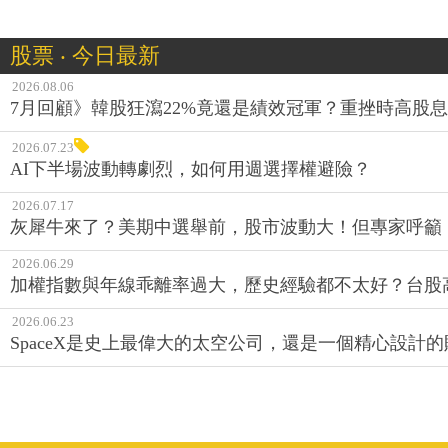
股票 ‧ 今日最新
2026.08.06
7月回顧》韓股狂瀉22%竟還是績效冠軍？重挫時高股息E
2026.07.23
AI下半場波動轉劇烈，如何用週選擇權避險？
2026.07.17
灰犀牛來了？美期中選舉前，股市波動大！但專家呼籲
2026.06.29
加權指數與年線乖離率過大，歷史經驗都不太好？台股
2026.06.23
SpaceX是史上最偉大的太空公司，還是一個精心設計