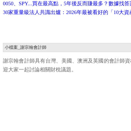
0050、SPY...買在最高點，5年後反而賺最多？數據找
30家重量級法人共識出爐：2026年最被看好的「10大
小檔案_謝宗翰會計師
謝宗翰會計師具有台灣、美國、澳洲及英國的會計師資
迎大家一起討論相關財稅議題。