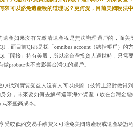
何來可以豁免遺產稅的道理呢？更何況，目前美國稅法中
的遺產如果沒有先繳清遺產稅是無法辦理過戶的，而美
QI，而目前QI都是採「omnibus account（總括
QI「間接」持有美股，所以當台灣投資人過世時，只需要
robate也不會影響台灣QI的過戶。
QI找到實質受益人沒有人可以保證（技術上絕對做得到）
的身分，未來要如何去解釋這筆海外資產（放在台灣金融
s的方式來墊高成本。
享受較低的交易手續費又可避免美國遺產稅或遺產驗證