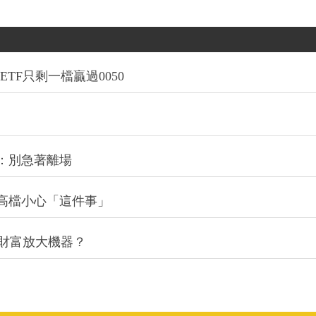
TF只剩一檔贏過0050
：別急著離場
高檔小心「這件事」
的財富放大機器？