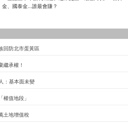
金、國泰金...誰最會賺？
族回防北市蛋黃區
棄繼承權！
法人：基本面未變
「權值地段」
萬土地增值稅