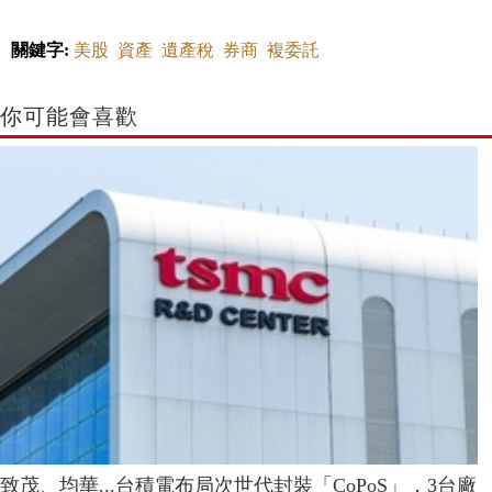
關鍵字:
美股
資產
遺產稅
券商
複委託
你可能會喜歡
致茂、均華...台積電布局次世代封裝「CoPoS」，3台廠