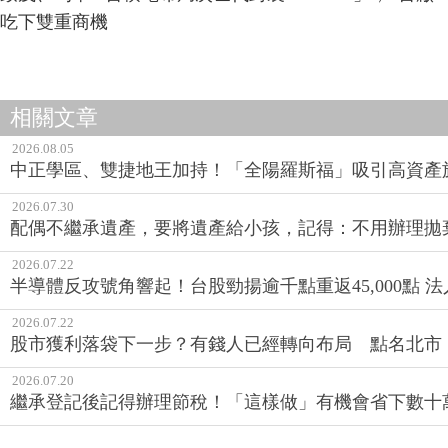
吃下雙重商機
相關文章
2026.08.05
中正學區、雙捷地王加持！「全陽羅斯福」吸引高資產
2026.07.30
配偶不繼承遺產，要將遺產給小孩，記得：不用辦理拋
2026.07.22
半導體反攻號角響起！台股勁揚逾千點重返45,000點 
2026.07.22
股市獲利落袋下一步？有錢人已經轉向布局 點名北市
2026.07.20
繼承登記後記得辦理節稅！「這樣做」有機會省下數十