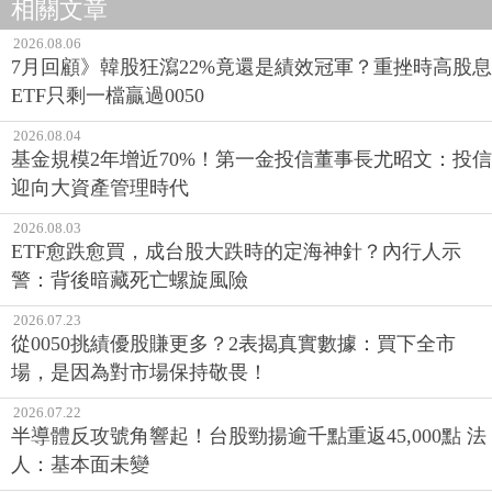
相關文章
2026.08.06
7月回顧》韓股狂瀉22%竟還是績效冠軍？重挫時高股息
ETF只剩一檔贏過0050
2026.08.04
基金規模2年增近70%！第一金投信董事長尤昭文：投信
迎向大資產管理時代
2026.08.03
ETF愈跌愈買，成台股大跌時的定海神針？內行人示
警：背後暗藏死亡螺旋風險
2026.07.23
從0050挑績優股賺更多？2表揭真實數據：買下全市
場，是因為對市場保持敬畏！
2026.07.22
半導體反攻號角響起！台股勁揚逾千點重返45,000點 法
人：基本面未變