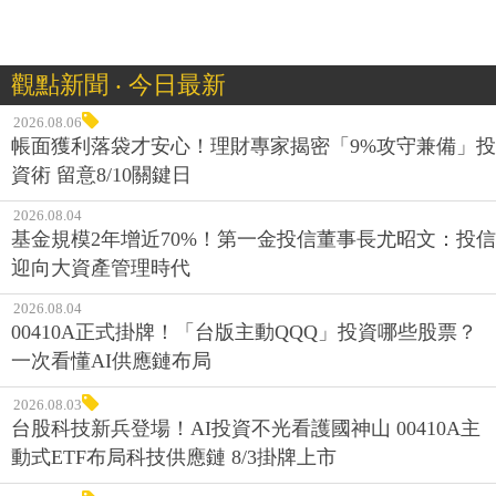
觀點新聞 ‧ 今日最新
2026.08.06
帳面獲利落袋才安心！理財專家揭密「9%攻守兼備」投
資術 留意8/10關鍵日
2026.08.04
基金規模2年增近70%！第一金投信董事長尤昭文：投信
迎向大資產管理時代
2026.08.04
00410A正式掛牌！「台版主動QQQ」投資哪些股票？
一次看懂AI供應鏈布局
2026.08.03
台股科技新兵登場！AI投資不光看護國神山 00410A主
動式ETF布局科技供應鏈 8/3掛牌上市