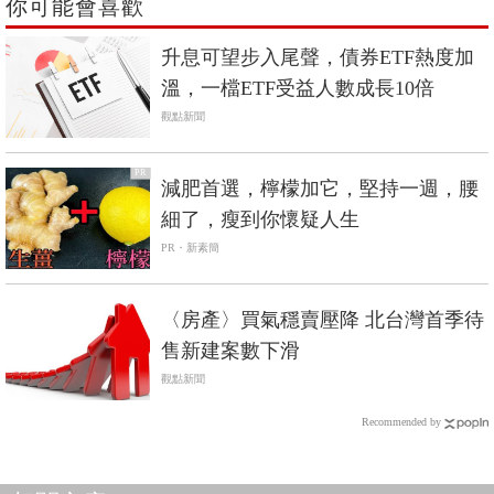
你可能會喜歡
升息可望步入尾聲，債券ETF熱度加
溫，一檔ETF受益人數成長10倍
觀點新聞
PR
減肥首選，檸檬加它，堅持一週，腰
細了，瘦到你懷疑人生
PR・新素簡
〈房產〉買氣穩賣壓降 北台灣首季待
售新建案數下滑
觀點新聞
Recommended by