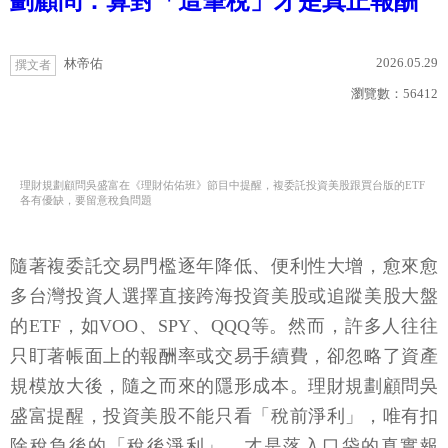
劃顧問：算對「這筆稅」才是真正報酬
2026.05.29
林帝佑
撰文者
瀏覽數：
56412
理財規劃顧問吳盛富在《理財佑佑班》節目中提醒，複委託投資美股跟買台版的ETF
各有優缺，要留意稅負問題
隨著複委託交易門檻逐年降低、便利性大增，愈來愈
多台灣投資人選擇直接跨海投資美股或追蹤美股大盤
的ETF，如VOO、SPY、QQQ等。然而，許多人往往
只盯著帳面上的報酬率或交易手續費，卻忽略了資產
規模放大後，隨之而來的隱形成本。理財規劃顧問吳
盛富提醒，投資美股不能只看「稅前淨利」，唯有扣
除稅負後的「稅後淨利」，才是落入口袋的真實報