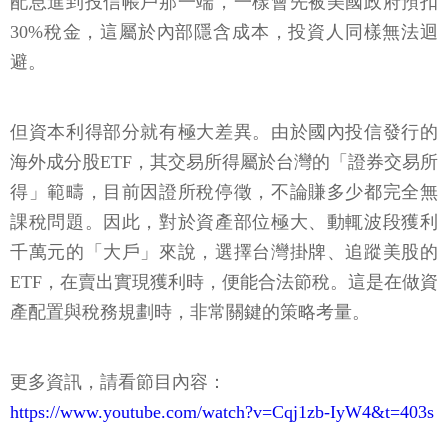
配息進到投信帳戶那一端，一樣會先被美國政府預扣
30%稅金，這屬於內部隱含成本，投資人同樣無法迴
避。
但資本利得部分就有極大差異。由於國內投信發行的
海外成分股ETF，其交易所得屬於台灣的「證券交易所
得」範疇，目前因證所稅停徵，不論賺多少都完全無
課稅問題。因此，對於資產部位極大、動輒波段獲利
千萬元的「大戶」來說，選擇台灣掛牌、追蹤美股的
ETF，在賣出實現獲利時，便能合法節稅。這是在做資
產配置與稅務規劃時，非常關鍵的策略考量。
更多資訊，請看節目內容：
https://www.youtube.com/watch?v=Cqj1zb-IyW4&t=403s