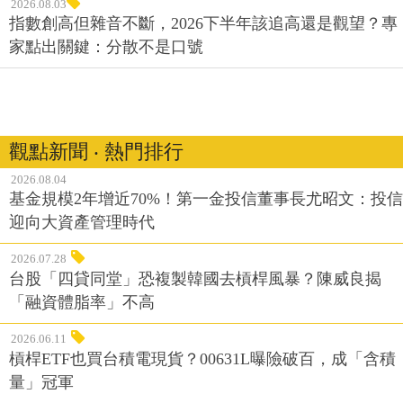
2026.08.03
指數創高但雜音不斷，2026下半年該追高還是觀望？專
家點出關鍵：分散不是口號
觀點新聞 ‧ 熱門排行
2026.08.04
基金規模2年增近70%！第一金投信董事長尤昭文：投信
迎向大資產管理時代
2026.07.28
台股「四貸同堂」恐複製韓國去槓桿風暴？陳威良揭
「融資體脂率」不高
2026.06.11
槓桿ETF也買台積電現貨？00631L曝險破百，成「含積
量」冠軍