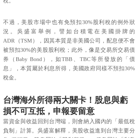
稅。
不過，美股市場中也有免預扣30%股利稅的例外狀
況。吳盛富舉例，譬如台積電在美國掛牌的
ADR（TSM），因其本質是非美國公司，配息便不會
被預扣30%的美股股利稅；此外，像是交易所交易債
券（Baby Bond），如TBB、TBC等所發放的「債
息」，本質屬於利息所得，美國政府同樣不預扣30%
稅金。
台灣海外所得兩大關卡！股息與虧
損不可互抵，申報要留意
當資金與收益回到台灣端，則會納入國內的「最低稅
負制」計算。吳盛富解釋，美股收益進到台灣主要分