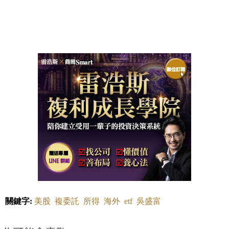
關鍵字:
美股
複委託
所得
海外
etf
吳盛富