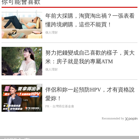
你可能會喜歡
年前大採購，淘寶淘出禍？一張表看
懂跨境網購，這些不能買！
個人理財
努力把錢變成自己喜歡的樣子，黃大
米：房子就是我的專屬ATM
個人理財
PR
伴侶和妳一起預防HPV，才有資格說
愛妳！
PR・台灣癌症基金會
Recommended by