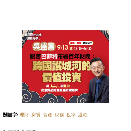
關鍵字:
理財
房貸
資產
稅務
稅率
還款