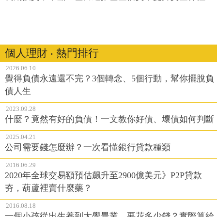
個人理財 ‧ 熱門排行
2026.06.10
覺得負債永遠還不完？3個轉念、5個行動，幫你擺脫負
債人生
2023.09.28
什麼？竟然有好的負債！一文教你好債、壞債如何判斷
2025.04.21
公司需要錢怎麼辦？一次看懂銀行貸款種類
2016.06.29
2020年全球交易額預估飆升至2900億美元》P2P貸款
夯，葫蘆裡賣什麼藥？
2016.08.18
一個小孩從出生養到大學畢業，要花多少錢？實際算給