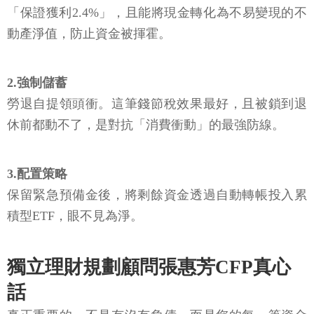
「保證獲利2.4%」，且能將現金轉化為不易變現的不
動產淨值，防止資金被揮霍。
2.強制儲蓄
勞退自提領頭衝。這筆錢節稅效果最好，且被鎖到退
休前都動不了，是對抗「消費衝動」的最強防線。
3.配置策略
保留緊急預備金後，將剩餘資金透過自動轉帳投入累
積型ETF，眼不見為淨。
獨立理財規劃顧問張惠芳CFP真心
話