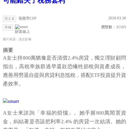
可能錯失了稅務套利
2026.03.30
張惠芳CFP
撰文者
瀏覽數：
31165
專欄
財富線上
圖片來源：達志影像
摘要
A女士持800萬猶豫是否清償2.4%房貸，獨立理財顧問
指出，高稅率族群過早還款恐犧牲節稅與資產成長，
應善用勞退自提與房貸利息抵稅，搭配ETF投資提升資
產效率。
A女士來諮詢「幸福的煩惱」。她手握800萬閒置資
金，糾結著是否該把利率2.4% 的房貸一次結清。她的