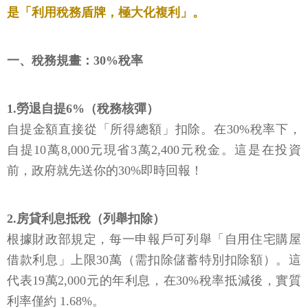
是「利用稅務盾牌，極大化複利」。
一、稅務規畫：30%稅率
1.勞退自提6%（稅務核彈）
自提金額直接從「所得總額」扣除。在30%稅率下，
自提10萬8,000元現省3萬2,400元稅金。這是在投資
前，政府就先送你的30%即時回報！
2.房貸利息抵稅（列舉扣除）
根據財政部規定，每一申報戶可列舉「自用住宅購屋
借款利息」上限30萬（需扣除儲蓄特別扣除額）。這
代表19萬2,000元的年利息，在30%稅率抵減後，實質
利率僅約 1.68%。