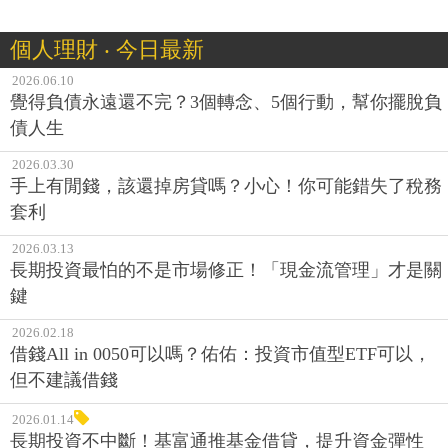
個人理財 ‧ 今日最新
2026.06.10
覺得負債永遠還不完？3個轉念、5個行動，幫你擺脫負
債人生
2026.03.30
手上有閒錢，該還掉房貸嗎？小心！你可能錯失了稅務
套利
2026.03.13
長期投資最怕的不是市場修正！「現金流管理」才是關
鍵
2026.02.18
借錢All in 0050可以嗎？佑佑：投資市值型ETF可以，
但不建議借錢
2026.01.14
長期投資不中斷！基富通推基金借貸，提升資金彈性