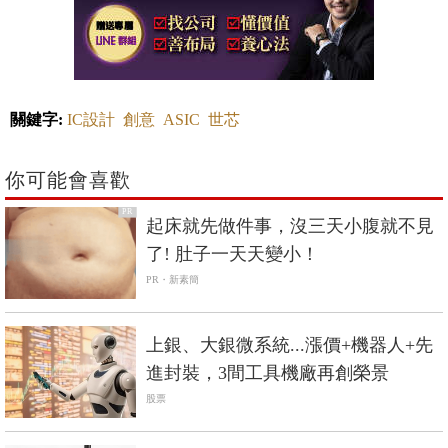
關鍵字:
IC設計
創意
ASIC
世芯
你可能會喜歡
PR
起床就先做件事，沒三天小腹就不見
了! 肚子一天天變小！
PR・新素簡
上銀、大銀微系統...漲價+機器人+先
進封裝，3間工具機廠再創榮景
股票