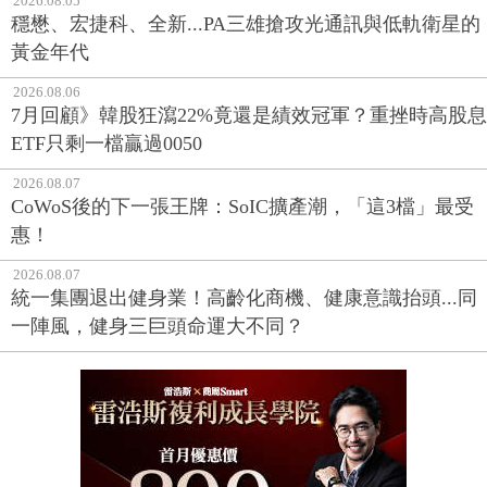
2026.08.05
穩懋、宏捷科、全新...PA三雄搶攻光通訊與低軌衛星的
黃金年代
2026.08.06
7月回顧》韓股狂瀉22%竟還是績效冠軍？重挫時高股息
ETF只剩一檔贏過0050
2026.08.07
CoWoS後的下一張王牌：SoIC擴產潮，「這3檔」最受
惠！
2026.08.07
統一集團退出健身業！高齡化商機、健康意識抬頭...同
一陣風，健身三巨頭命運大不同？