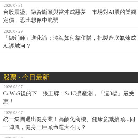
2026.07.31
台股震盪、融資斷頭與當沖成惡夢！市場對AI股的樂觀
定價，恐比想像中脆弱
2026.07.29
「總鋪師」進化論：鴻海如何靠併購，把製造底氣煉成
AI護城河？
股票 ‧ 今日最新
2026.08.07
CoWoS後的下一張王牌：SoIC擴產潮，「這3檔」最受
惠！
2026.08.07
統一集團退出健身業！高齡化商機、健康意識抬頭...同
一陣風，健身三巨頭命運大不同？