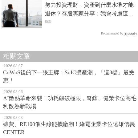
努力投資理財，資產到什麼水準才能
退休？存股專家分享：我會考慮這2
件事
股票
Recommended by
相關文章
2026.08.07
CoWoS後的下一張王牌：SoIC擴產潮，「這3檔」最受
惠！
2026.08.06
AI散熱革命來襲！功耗飆破極限，奇鋐、健策卡位高毛
利散熱新戰場
2026.08.03
碳費、RE100催生綠能擴廠潮！綠電企業卡位遠雄信義
CENTER