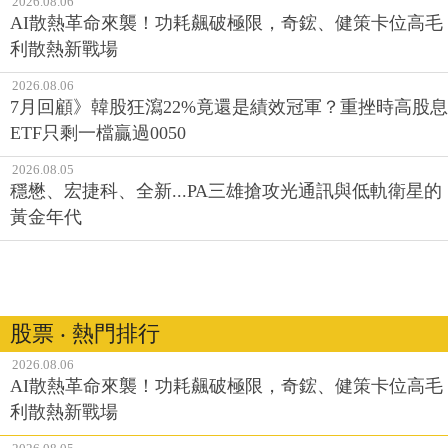
2026.08.06
AI散熱革命來襲！功耗飆破極限，奇鋐、健策卡位高毛
利散熱新戰場
2026.08.06
7月回顧》韓股狂瀉22%竟還是績效冠軍？重挫時高股息
ETF只剩一檔贏過0050
2026.08.05
穩懋、宏捷科、全新...PA三雄搶攻光通訊與低軌衛星的
黃金年代
股票 ‧ 熱門排行
2026.08.06
AI散熱革命來襲！功耗飆破極限，奇鋐、健策卡位高毛
利散熱新戰場