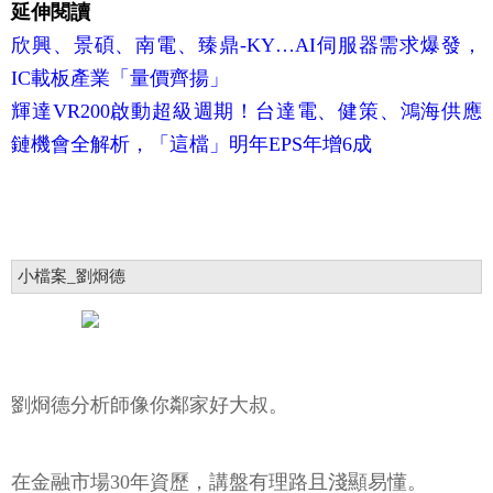
延伸閱讀
欣興、景碩、南電、臻鼎-KY…AI伺服器需求爆發，
IC載板產業「量價齊揚」
輝達VR200啟動超級週期！台達電、健策、鴻海供應
鏈機會全解析，「這檔」明年EPS年增6成
小檔案_劉烱德
劉烱德分析師像你鄰家好大叔。
在金融市場30年資歷，講盤有理路且淺顯易懂。