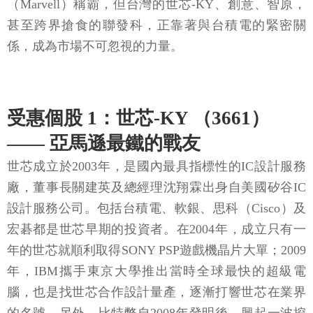
（Marvell）稱霸，但台灣的世芯-KY、創意、智原，
甚至跨界搶食的聯發科，正靠著與台積電的緊密關
係，成為市場不可忽視的力量。
受惠個股 1：世芯-KY （3661）
—— 亞馬遜最鐵的戰友
世芯成立於2003年，是國內最具指標性的IC設計服務
廠，董事長關建英及總經理沈翔霖出身自美國矽谷IC
設計服務公司。包括台積電、軟銀、思科（Cisco）及
宏碁都是世芯早期的投資者。在2004年，成立只有一
年的世芯就順利取得SONY PSP遊戲機晶片大單；2009
年，IBM攜手東京大學推出當時全球最快的超級電
腦，也是找世芯合作設計量產，逐漸打響世芯在業界