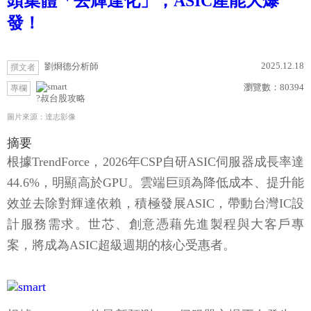
頭集體「去輝達化」，ASIC產能大爆
發！
2025.12.18
劉烱德分析師
撰文者
瀏覽數：
80394
專欄
?叔台股攻略
圖片來源：達志影像
摘要
根據TrendForce，2026年CSP自研ASIC伺服器成長率達
44.6%，明顯高於GPU。雲端巨頭為降低成本、提升能
效並去除對輝達依賴，積極發展ASIC，帶動台灣IC設
計服務需求。世芯、創意憑藉先進製程與大客戶專
案，將成為ASIC超級週期的核心受惠者。