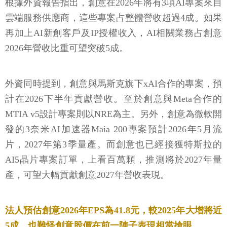
根據外資報告指出，創意在2026年將有3項AI專案來自
雲端服務供應商，這些專案占整體營收超過4成。如果
再加上AI新創客戶及IP授權收入，AI相關業務占創意
2026年營收比重可望突破5成。
外資同時提到，創意與馬斯克旗下xAI合作的專案，預
計在2026下半年貢獻營收。至於創意與Meta合作的
MTIA v5設計專案則以NRE為主。另外，創意為微軟開
發的3奈米AI加速器Maia 200專案預計2026年5月流
片，2027年第3季量產。而創意也已經接獲特斯拉的
AI5晶片專案訂單，上看百萬顆，推測將於2027年量
產，可望大幅貢獻創意2027年營收表現。
法人預估創意2026年EPS為41.8元，較2025年大增將近
5成，也難怪創意股價在前一陣子表現相當搶眼。