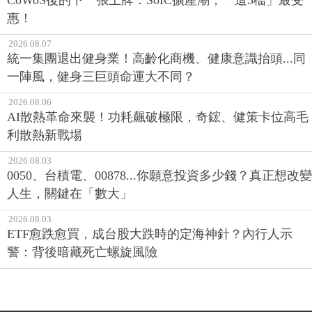
惠！
2026.08.07
統一集團退出健身業！高齡化商機、健康意識抬頭...同
一陣風，健身三巨頭命運大不同？
2026.08.06
AI散熱革命來襲！功耗飆破極限，奇鋐、健策卡位高毛
利散熱新戰場
2026.08.03
0050、台積電、00878...你願意投資多少錢？真正想改變
人生，關鍵在「數大」
2026.08.03
ETF愈跌愈買，成台股大跌時的定海神針？內行人示
警：背後暗藏死亡螺旋風險