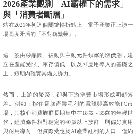
2026產業觀測「AI霸權下的需求」
與「消費者斷層」
站在2026年初這個關鍵轉折點上，電子產業正上演一
場高度矛盾的「不對稱繁榮」。
這一波由矽晶圓、被動與主動元件領軍的漲價潮，建
立在產能受限、庫存偏低，以及AI應用導入的基礎之
上，短期內確實具備支撐力。
然而，上游的繁榮，卻與下游消費市場形成明顯落
差。例如：撐住電腦產業毛利的電競與高效能PC市
場，其核心消費族群長期集中在18歲～35歲的年輕世
代，經濟條件相對穩定的40歲以上族群，則偏好實用
與耐用導向；但實際受惠於AI產業紅利的人口，僅約