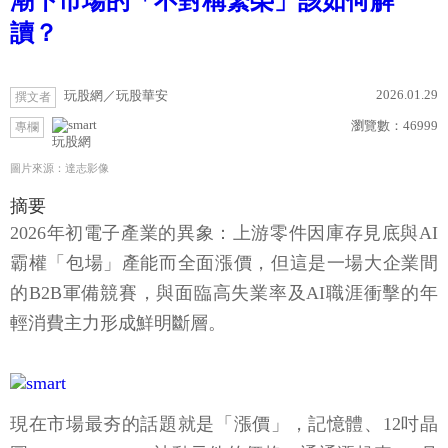
潮下市場的「不對稱繁榮」該如何解
讀？
2026.01.29
玩股網／玩股華安
撰文者
瀏覽數：
46999
專欄
玩股網
圖片來源：達志影像
摘要
2026年初電子產業的異象：上游零件因庫存見底與AI
霸權「包場」產能而全面漲價，但這是一場大企業間
的B2B軍備競賽，與面臨高失業率及AI職涯衝擊的年
輕消費主力形成鮮明斷層。
現在市場最夯的話題就是「漲價」，記憶體、12吋晶