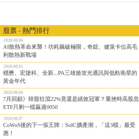
股票 ‧ 熱門排行
2026.08.06
AI散熱革命來襲！功耗飆破極限，奇鋐、健策卡位高毛
利散熱新戰場
2026.08.05
穩懋、宏捷科、全新...PA三雄搶攻光通訊與低軌衛星的
黃金年代
2026.08.06
7月回顧》韓股狂瀉22%竟還是績效冠軍？重挫時高股息
ETF只剩一檔贏過0050
2026.08.07
CoWoS後的下一張王牌：SoIC擴產潮，「這3檔」最受
惠！