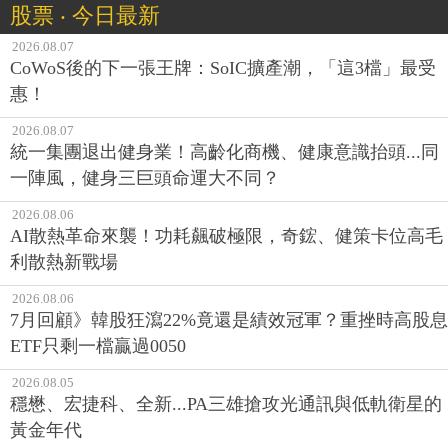
股票 ‧ 今日最新
2026.08.07
CoWoS後的下一張王牌：SoIC擴產潮，「這3檔」最受
惠！
2026.08.07
統一集團退出健身業！高齡化商機、健康意識抬頭...同
一陣風，健身三巨頭命運大不同？
2026.08.06
AI散熱革命來襲！功耗飆破極限，奇鋐、健策卡位高毛
利散熱新戰場
2026.08.06
7月回顧》韓股狂瀉22%竟還是績效冠軍？重挫時高股息
ETF只剩一檔贏過0050
2026.08.05
穩懋、宏捷科、全新...PA三雄搶攻光通訊與低軌衛星的
黃金年代