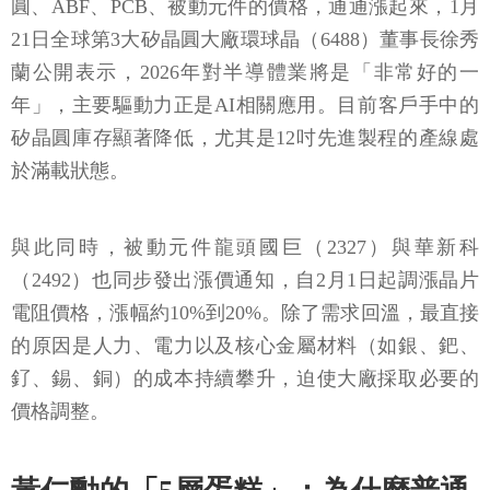
圓、ABF、PCB、被動元件的價格，通通漲起來，1月
21日全球第3大矽晶圓大廠環球晶（6488）董事長徐秀
蘭公開表示，2026年對半導體業將是「非常好的一
年」，主要驅動力正是AI相關應用。目前客戶手中的
矽晶圓庫存顯著降低，尤其是12吋先進製程的產線處
於滿載狀態。
與此同時，被動元件龍頭國巨（2327）與華新科
（2492）也同步發出漲價通知，自2月1日起調漲晶片
電阻價格，漲幅約10%到20%。除了需求回溫，最直接
的原因是人力、電力以及核心金屬材料（如銀、鈀、
釕、錫、銅）的成本持續攀升，迫使大廠採取必要的
價格調整。