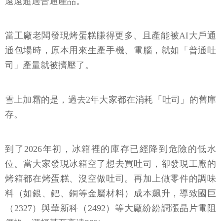
遠遠超過普通產品。
當工廠老闆發現烤蛋糕賺得更多、且產能被AI大戶通
通包場時，原本用來生產手機、電腦，就如「普通吐
司」產量就被擠壓了。
雪上加霜的是，過去2年大家都在消耗「吐司」的舊庫
存。
到了2026年初，冰箱裡的庫存已經降到危險的低水
位。當大家發現冰箱空了想去買吐司，卻發現工廠的
烤箱都在烤蛋糕、沒空做吐司。再加上做零件的調味
料（如銀、鈀、銅等金屬材料）成本飆升，導致國巨
（2327）與華新科（2492）等大廠紛紛調漲晶片電阻