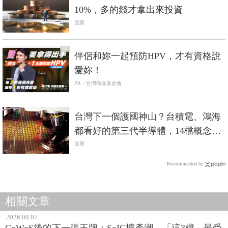
10%，多的錢才拿出來投資
股票
PR
伴侶和妳一起預防HPV，才有資格說
愛妳！
PR・台灣癌症基金會
台灣下一個護國神山？台積電、鴻海
都看好的第三代半導體，14檔概念股
出列
股票
Recommended by
相關文章
2026.08.07
CoWoS後的下一張王牌：SoIC擴產潮，「這3檔」最受