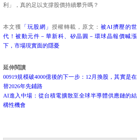
利」，真的足以支撐股價持續攀升嗎？
本文獲
「玩股網」
授權轉載，原文：
被AI擠壓的世
代！被動元件－華新科、矽晶圓－環球晶報價喊漲
下，市場現實面的隱憂
延伸閱讀
00919規模破4000億後的下一步：12月換股，其實是在
替2026年先鋪路
AI進入中場：從台積電擴散至全球半導體供應鏈的結
構性機會