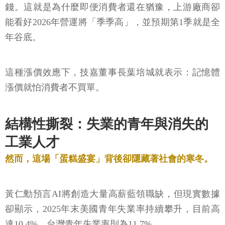
錢。這就是為什麼即便消費者還在猶豫，上游廠商卻
能看好2026年營運將「季季高」，並預期第1季就是全
年谷底。
這種漲價效應下，技嘉董事長葉培城就表示：記憶體
漲價就怕消費者不買單。
結構性撕裂：失業的青年與消失的
工業人才
然而，這場「蛋糕盛宴」背後卻隱藏著社會的寒冬。
黃仁勳預言AI將創造大量高薪藍領職缺，但現實數據
卻顯示，2025年末美國青年失業率持續攀升，目前高
達10.4%，台灣青年失業率則為11.7%。