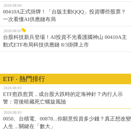
2026.08.04
00410A正式掛牌！「台版主動QQQ」投資哪些股票？
一次看懂AI供應鏈布局
2026.08.03
台股科技新兵登場！AI投資不光看護國神山 00410A主
動式ETF布局科技供應鏈 8/3掛牌上市
ETF ‧ 熱門排行
2026.08.03
ETF愈跌愈買，成台股大跌時的定海神針？內行人示
警：背後暗藏死亡螺旋風險
2026.08.03
0050、台積電、00878...你願意投資多少錢？真正想改變
人生，關鍵在「數大」