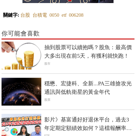
關鍵字:
台股
台積電
0050
etf
006208
你可能會喜歡
抽到股票可以續抱嗎？股魚：最高價
大多出現在前5天，有獲利就快跑！
股市
穩懋、宏捷科、全新...PA三雄搶攻光
通訊與低軌衛星的黃金年代
股票
影片》基富通好好退休平台，過去3
年定期定額績效如何？這檔報酬率逾
ETF