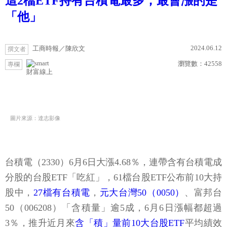
這2檔ETF持有台積電最多，最會漲的是
「他」
2024.06.12
工商時報／陳欣文
撰文者
瀏覽數：
42558
專欄
財富線上
圖片來源：達志影像
台積電（2330）6月6日大漲4.68％，連帶含有台積電成
分股的台股ETF「吃紅」，61檔台股ETF公布前10大持
股中，
27檔有台積電
，
元大台灣50（0050）
、富邦台
50（006208）「含積量」逾5成，6月6日漲幅都超過
3％，推升近月來
含「積」量前10大台股ETF
平均績效