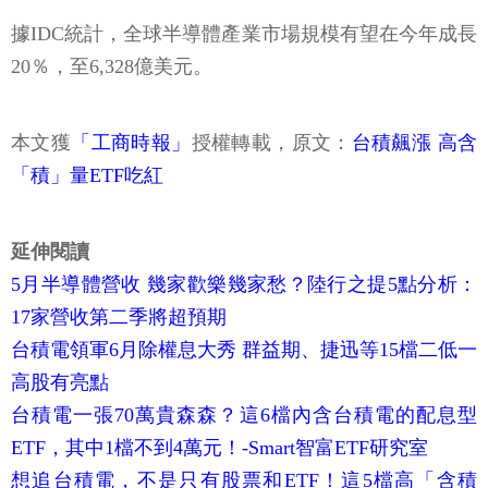
據IDC統計，全球半導體產業市場規模有望在今年成長
20％，至6,328億美元。
本文獲
「工商時報」
授權轉載，原文：
台積飆漲 高含
「積」量ETF吃紅
延伸閱讀
5月半導體營收 幾家歡樂幾家愁？陸行之提5點分析：
17家營收第二季將超預期
台積電領軍6月除權息大秀 群益期、捷迅等15檔二低一
高股有亮點
台積電一張70萬貴森森？這6檔內含台積電的配息型
ETF，其中1檔不到4萬元！-Smart智富ETF研究室
想追台積電，不是只有股票和ETF！這5檔高「含積