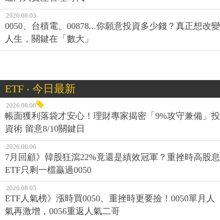
2026.08.03
0050、台積電、00878...你願意投資多少錢？真正想改變
人生，關鍵在「數大」
ETF ‧ 今日最新
2026.08.06
帳面獲利落袋才安心！理財專家揭密「9%攻守兼備」投
資術 留意8/10關鍵日
2026.08.06
7月回顧》韓股狂瀉22%竟還是績效冠軍？重挫時高股息
ETF只剩一檔贏過0050
2026.08.05
ETF人氣榜》漲時買0050、重挫時更要撿！0050單月人
氣再激增，0056重返人氣二哥