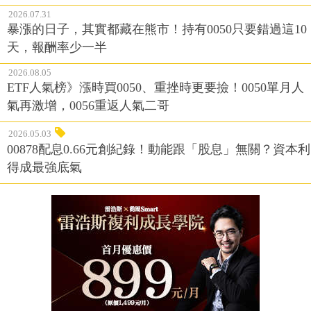
2026.07.31
暴漲的日子，其實都藏在熊市！持有0050只要錯過這10
天，報酬率少一半
2026.08.05
ETF人氣榜》漲時買0050、重挫時更要撿！0050單月人
氣再激增，0056重返人氣二哥
2026.05.03
00878配息0.66元創紀錄！動能跟「股息」無關？資本利
得成最強底氣