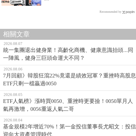
4成！
Recommended by
相關文章
2026.08.07
統一集團退出健身業！高齡化商機、健康意識抬頭...同
一陣風，健身三巨頭命運大不同？
2026.08.06
7月回顧》韓股狂瀉22%竟還是績效冠軍？重挫時高股息
ETF只剩一檔贏過0050
2026.08.05
ETF人氣榜》漲時買0050、重挫時更要撿！0050單月人
氣再激增，0056重返人氣二哥
2026.08.04
基金規模2年增近70%！第一金投信董事長尤昭文：投信
迎向大資產管理時代