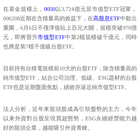
在基金規模上，
0050
以3,724億元居市值型ETF冠軍，
006208近期在含積量高的效益下，在
高股息ETF
中殺出
重圍，6月6日不僅淨值站上百元大關，規模突破970億
元，即將晉升
市值型ETF
中第2檔規模破千億元，同時
也將是第7檔千億級台股ETF。
目前持有台積電規模前10大的台股ETF，除含積量高的
純市值型ETF，結合公司治理、低碳、ESG題材的台股
ETF也是近期盤面焦點，績效亦逼近純市值型ETF。
法人分析，近年來龍頭股成為引領盤勢的主力，今年
以來外資對台股呈現買超態勢，ESG永續經營能力越
好的龍頭企業，越能吸引外資青睞。