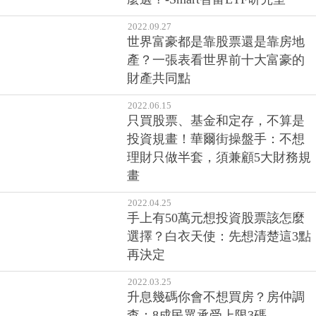
2022.10.05
美股ETF今年較抗跌？關鍵是滙
率！4檔在台灣掛牌的美股ETF怎
麼選？-Smart智富ETF研究室
2022.09.27
世界富豪都是靠股票還是靠房地
產？一張表看世界前十大富豪的
財產共同點
2022.06.15
只買股票、基金和定存，不算是
投資規畫！華爾街操盤手：不想
理財只做半套，須兼顧5大財務規
畫
2022.04.25
手上有50萬元想投資股票該怎麼
選擇？白衣天使：先想清楚這3點
再決定