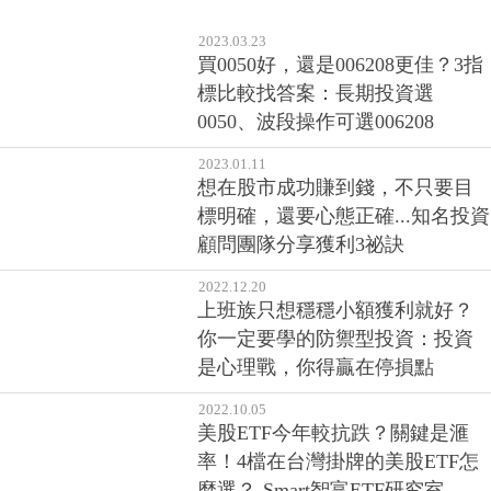
發科從382元漲到1215元？」一個
賣在起漲前的慘勝故事
2023.03.23
買0050好，還是006208更佳？3指
標比較找答案：長期投資選
0050、波段操作可選006208
2023.01.11
想在股市成功賺到錢，不只要目
標明確，還要心態正確...知名投資
顧問團隊分享獲利3祕訣
2022.12.20
上班族只想穩穩小額獲利就好？
你一定要學的防禦型投資：投資
是心理戰，你得贏在停損點