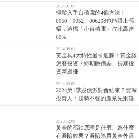
絡，當沖降稅拍板延長3年至2027
年底
2024.07.05
輕鬆入手台積電的4個方法！
0050、0052、006208也能跟上漲
幅，這檔「小台積電」占比高達
60%
2024.05.01
黃金具4大特性最抗通膨！黃金該
怎麼投資？短期賺價差、長期投
資兩邊賺
2024.03.05
2024第1季股債派對會結束？資深
投資人：趨勢不強的產業先別碰