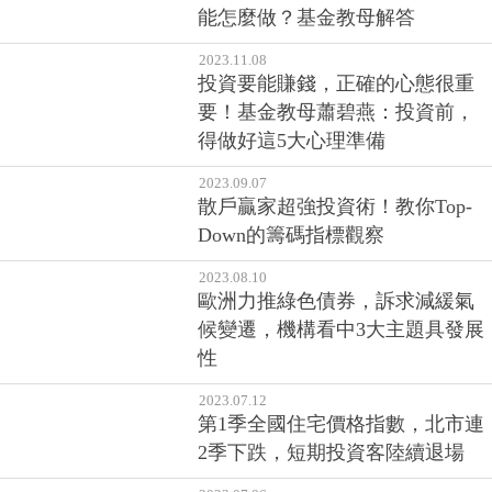
2023.12.08
黃金的漲跌原理是什麼、為什麼
有避險效果？避險除買黃金外還
能怎麼做？基金教母解答
2023.11.08
投資要能賺錢，正確的心態很重
要！基金教母蕭碧燕：投資前，
得做好這5大心理準備
2023.09.07
散戶贏家超強投資術！教你Top-
Down的籌碼指標觀察
2023.08.10
歐洲力推綠色債券，訴求減緩氣
候變遷，機構看中3大主題具發展
性
2023.07.12