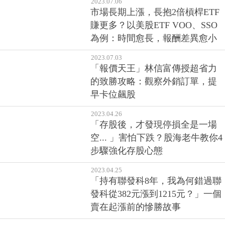
第1季全國住宅價格指數，北市連
2季下跌，短期投資客陸續退場
2023.07.06
市場長期上漲，長抱2倍槓桿ETF
賺更多？以美股ETF VOO、SSO
為例：時間愈長，報酬差異愈小
2023.07.03
「報價天王」林信富傳授超省力
的致勝攻略：觀察外銷訂單，提
早卡位飆股
2023.04.26
「存股後，才發現停損全是一場
空... 」害怕下跌？股海老牛教你4
步驟強化存股心態
2023.04.25
「持有聯發科8年，我為何錯過聯