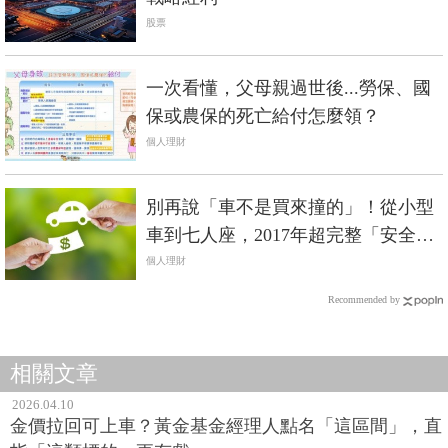
股票
一次看懂，父母親過世後...勞保、國
保或農保的死亡給付怎麼領？
個人理財
別再說「車不是買來撞的」！從小型
車到七人座，2017年超完整「安全先
決」購車指南
個人理財
Recommended by
相關文章
2026.04.10
金價拉回可上車？黃金基金經理人點名「這區間」，直