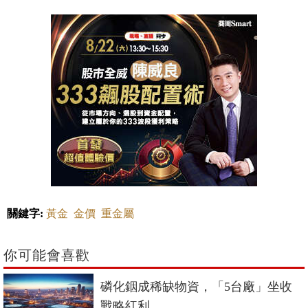
關鍵字:
黃金
金價
重金屬
你可能會喜歡
磷化銦成稀缺物資，「5台廠」坐收
戰略紅利