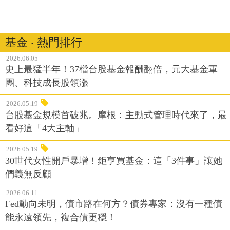
基金 ‧ 熱門排行
2026.06.05
史上最猛半年！37檔台股基金報酬翻倍，元大基金軍
團、科技成長股領漲
2026.05.19
台股基金規模首破兆。摩根：主動式管理時代來了，最
看好這「4大主軸」
2026.05.19
30世代女性開戶暴增！鉅亨買基金：這「3件事」讓她
們義無反顧
2026.06.11
Fed動向未明，債市路在何方？債券專家：沒有一種債
能永遠領先，複合債更穩！