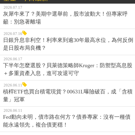
2026.07.17
灰犀牛來了？美期中選舉前，股市波動大！但專家呼
籲：別急著離場
2026.07.16
日銀升息非利空！利率來到逾30年最高水位，為何反倒
是日股布局良機？
2026.06.17
下半年怎麼選股？貝萊德策略師Kruger：防禦型高息股
＋多重資產入息，進可攻退可守
2026.06.11
槓桿ETF也買台積電現貨？00631L曝險破百，成「含積
量」冠軍
2026.06.11
Fed動向未明，債市路在何方？債券專家：沒有一種債
能永遠領先，複合債更穩！