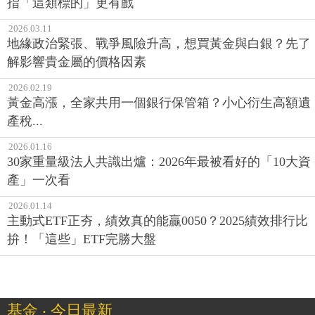
指「這類標的」更有戲
2026.03.11
地緣政治緊張、戰爭風險升高，想買黃金與白銀？先了
解影響貴金屬的價格因素
2026.02.19
黃金高漲，全家共用一個銀行保管箱？小心衍生高額遺
產稅...
2026.01.16
30家重量級法人共識出爐：2026年最被看好的「10大資
產」一次看
2026.01.14
主動式ETF正夯，績效真的能贏0050？2025績效排行比
拚！「這些」ETF完勝大盤
基金 ‧ 今日最新