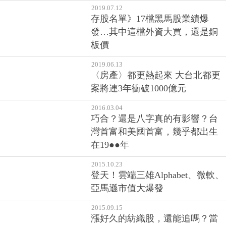
存股名單》17檔黑馬股業績爆
發…其中這檔外資大買，還是銅
板價
2019.06.13
〈房產〉都更熱起來 大台北都更
案將連3年衝破1000億元
2016.03.04
巧合？還是八字真的有影響？台
灣首富和美國首富，幾乎都出生
在19●●年
2015.10.23
登天！雲端三雄Alphabet、微軟、
亞馬遜市值大爆發
2015.09.15
漲好久的紡織股，還能追嗎？當
心，國際上的兩大利空，紡織股