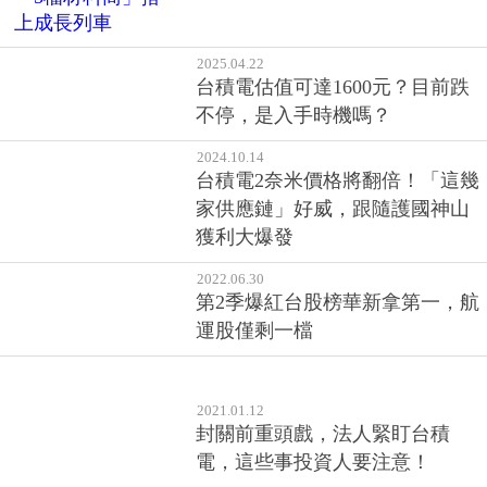
2025.04.22
台積電估值可達1600元？目前跌
不停，是入手時機嗎？
2024.10.14
台積電2奈米價格將翻倍！「這幾
家供應鏈」好威，跟隨護國神山
獲利大爆發
2022.06.30
第2季爆紅台股榜華新拿第一，航
運股僅剩一檔
2021.01.12
封關前重頭戲，法人緊盯台積
電，這些事投資人要注意！
2019.07.12