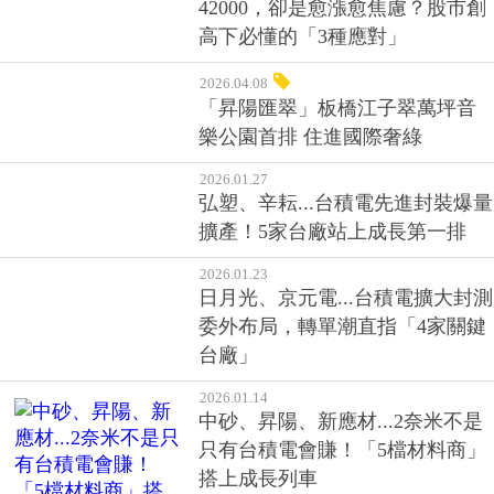
42000，卻是愈漲愈焦慮？股市創
高下必懂的「3種應對」
2026.04.08
「昇陽匯翠」板橋江子翠萬坪音
樂公園首排 住進國際奢綠
2026.01.27
弘塑、辛耘...台積電先進封裝爆量
擴產！5家台廠站上成長第一排
2026.01.23
日月光、京元電...台積電擴大封測
委外布局，轉單潮直指「4家關鍵
台廠」
2026.01.14
中砂、昇陽、新應材...2奈米不是
只有台積電會賺！「5檔材料商」
搭上成長列車